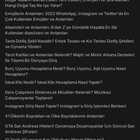
Hangi Doğal Taş Ne İşe Yarar?
Emojilerin Anlamları: 2023 WhatsApp, Instagram ve Twitter'da En
Çok Kullanılan Emojiler ve Anlamları
Atasözleri ve Anlamları: A'dan Z'ye Gündelik Hayatta En Sık
Kullanılan Atasözleri ve Anlamları
Tavla Diziliş Şekli Nasıldır? Erkek Tavlası ve Kız Tavlası Diziliş Şekilleri
ve Oynama Yönleri
Tarot Kartları ve Anlamları Nelerdir? Majör ve Minör Arkana Desteleri
İle Tılsımlı Bir Dünyaya Giriş
Burç Uyumu Hesaplama Nedir? Burç Uyumu, Aşk Uyumu Nasıl
Hesaplanır?
İdeal Kilo Nedir? İdeal Kilo Hesaplama Nasıl Yapılır?
Ders Çalışırken Dinlenecek Müzikler Nelerdir? Müziksiz
Çalışamayanlar Toplanın!
Instagram Giriş Nasıl Yapılır? Instagram'a Giriş İşlemleri Rehberi
41 Ülkenin Bayrakları ve Ülke Bayraklarının Anlamları
GTA San Andreas Hileleri! Oynamaya Doyamayanlar İçin Güncel San
Andreas Şifreleri
IQ Testi: IQ'unuzun Kaç Olduğunu Merak Ettiniz mi?