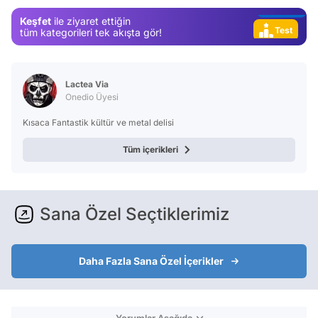
Video
Keşfet
ile ziyaret ettiğin
Test
tüm kategorileri tek akışta gör!
Lactea Via
Onedio Üyesi
Kısaca Fantastik kültür ve metal delisi
Tüm içerikleri
Sana Özel Seçtiklerimiz
Daha Fazla Sana Özel İçerikler