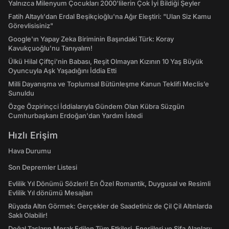
Yalnızca Milenyum Çocukları 2000'lilerin Çok İyi Bildiği Şeyler
Fatih Altaylı'dan Erdal Beşikçioğlu'na Ağır Eleştiri: "Ulan Siz Kamu
Görevlisisiniz"
Google'ın Yapay Zeka Biriminin Başındaki Türk: Koray
Kavukçuoğlu'nu Tanıyalım!
Ülkü Hilal Çiftçi'nin Babası, Reşit Olmayan Kızının 10 Yaş Büyük
Oyuncuyla Aşk Yaşadığını İddia Etti
Milli Dayanışma ve Toplumsal Bütünleşme Kanun Teklifi Meclis’e
Sunuldu
Özge Özpirinçci İddialarıyla Gündem Olan Kübra Süzgün
Cumhurbaşkanı Erdoğan'dan Yardım İstedi
Hızlı Erişim
Hava Durumu
Son Depremler Listesi
Evlilik Yıl Dönümü Sözleri! En Özel Romantik, Duygusal ve Resimli
Evlilik Yıl dönümü Mesajları
Rüyada Altın Görmek: Gerçekler de Saadetiniz de Çil Çil Altınlarda
Saklı Olabilir!
Doğal Taşların Merak Edilen Tüm Etkileri, Enerjileri ve Şifa Alanları: