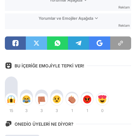
Yorumlar Aşağıda
Reklam
Yorumlar ve Emojiler Aşağıda
Reklam
BU İÇERİĞE EMOJİYLE TEPKİ VER!
15
3
3
3
1
1
0
ONEDİO ÜYELERİ NE DİYOR?