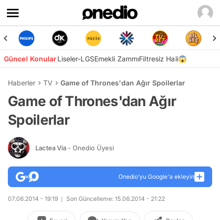
Güncel Konular
Liseler-LGS
Emekli Zammı
Filtresiz Hali😱
Haberler
TV
Game of Thrones'dan Ağır Spoilerlar
Game of Thrones'dan Ağır
Spoilerlar
Lactea Via
- Onedio Üyesi
Onedio’yu Google'a ekleyin
07.06.2014 - 19:19
Son Güncelleme: 15.06.2014 - 21:22