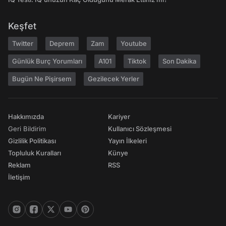
Keşfet
Twitter
Deprem
Zam
Youtube
Günlük Burç Yorumları
A101
Tiktok
Son Dakika
Bugün Ne Pişirsem
Gezilecek Yerler
Hakkımızda
Kariyer
Geri Bildirim
Kullanıcı Sözleşmesi
Gizlilik Politikası
Yayın İlkeleri
Topluluk Kuralları
Künye
Reklam
RSS
İletişim