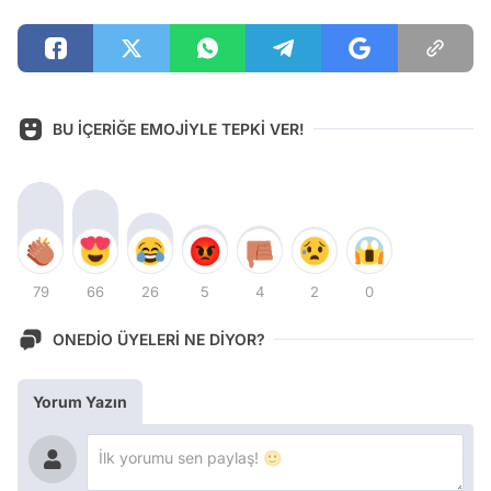
BU İÇERİĞE EMOJİYLE TEPKİ VER!
79
66
26
5
4
2
0
ONEDİO ÜYELERİ NE DİYOR?
Yorum Yazın