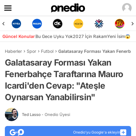
Güncel Konular
Bu Gece Uyku Yok
2027 İçin Rakam
Yeni İsim😱
Haberler
Spor
Futbol
Galatasaray Forması Yakan Fenerbahç
Galatasaray Forması Yakan
Fenerbahçe Taraftarına Mauro
Icardi'den Cevap: "Ateşle
Oynarsan Yanabilirsin"
Ted Lasso
- Onedio Üyesi
Onedio’yu Google'a ekleyin