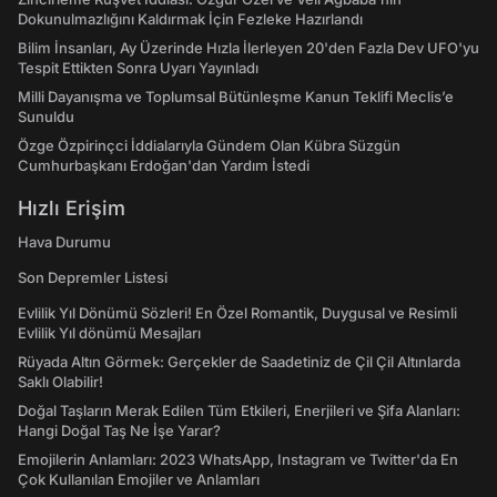
Dokunulmazlığını Kaldırmak İçin Fezleke Hazırlandı
Bilim İnsanları, Ay Üzerinde Hızla İlerleyen 20'den Fazla Dev UFO'yu
Tespit Ettikten Sonra Uyarı Yayınladı
Milli Dayanışma ve Toplumsal Bütünleşme Kanun Teklifi Meclis’e
Sunuldu
Özge Özpirinçci İddialarıyla Gündem Olan Kübra Süzgün
Cumhurbaşkanı Erdoğan'dan Yardım İstedi
Hızlı Erişim
Hava Durumu
Son Depremler Listesi
Evlilik Yıl Dönümü Sözleri! En Özel Romantik, Duygusal ve Resimli
Evlilik Yıl dönümü Mesajları
Rüyada Altın Görmek: Gerçekler de Saadetiniz de Çil Çil Altınlarda
Saklı Olabilir!
Doğal Taşların Merak Edilen Tüm Etkileri, Enerjileri ve Şifa Alanları:
Hangi Doğal Taş Ne İşe Yarar?
Emojilerin Anlamları: 2023 WhatsApp, Instagram ve Twitter'da En
Çok Kullanılan Emojiler ve Anlamları