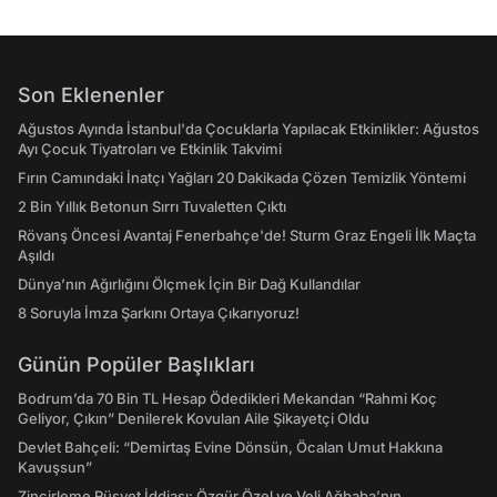
Son Eklenenler
Ağustos Ayında İstanbul'da Çocuklarla Yapılacak Etkinlikler: Ağustos
Ayı Çocuk Tiyatroları ve Etkinlik Takvimi
Fırın Camındaki İnatçı Yağları 20 Dakikada Çözen Temizlik Yöntemi
2 Bin Yıllık Betonun Sırrı Tuvaletten Çıktı
Rövanş Öncesi Avantaj Fenerbahçe'de! Sturm Graz Engeli İlk Maçta
Aşıldı
Dünya’nın Ağırlığını Ölçmek İçin Bir Dağ Kullandılar
8 Soruyla İmza Şarkını Ortaya Çıkarıyoruz!
Günün Popüler Başlıkları
Bodrum’da 70 Bin TL Hesap Ödedikleri Mekandan “Rahmi Koç
Geliyor, Çıkın” Denilerek Kovulan Aile Şikayetçi Oldu
Devlet Bahçeli: “Demirtaş Evine Dönsün, Öcalan Umut Hakkına
Kavuşsun”
Zincirleme Rüşvet İddiası: Özgür Özel ve Veli Ağbaba’nın