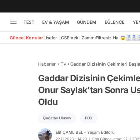
TEST
EV & YAŞAM
GÜNDEM
EĞLENCE
YE
Güncel Konular
Liseler-LGS
Emekli Zammı
Filtresiz Hali😱
Haberler
TV
Gaddar Dizisinin Çekimleri Başl
Oyuncu da Kadroya Dahil Oldu
Gaddar Dizisinin Çekimle
Onur Saylak’tan Sonra U
Oldu
Çağatay Ulusoy
FOX
Elif ÇAMLIBEL
- Yaşam Editörü
22.11.2023 - 14:29
Son Güncelleme: 22.11.2023