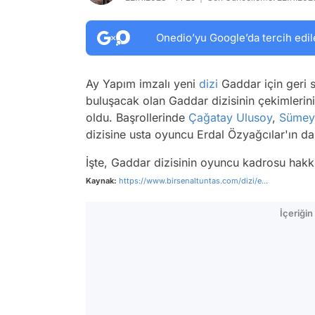
Onedio’yu Google’da tercih edil
Ay Yapım imzalı yeni
dizi
Gaddar için geri 
buluşacak olan Gaddar dizisinin çekimlerin
oldu. Başrollerinde
Çağatay Ulusoy
,
Sümey
dizisine usta oyuncu Erdal Özyağcılar'ın d
İşte, Gaddar dizisinin oyuncu kadrosu hakkın
Kaynak:
https://www.birsenaltuntas.com/dizi/e...
İçeriği