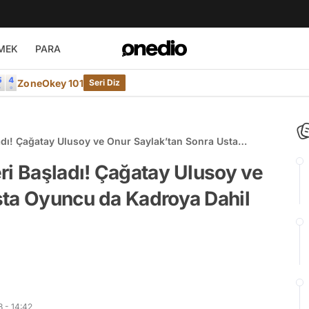
MEK
PARA
ZoneOkey 101
Seri Diz
adı! Çağatay Ulusoy ve Onur Saylak’tan Sonra Usta
ri Başladı! Çağatay Ulusoy ve
sta Oyuncu da Kadroya Dahil
 - 14:42