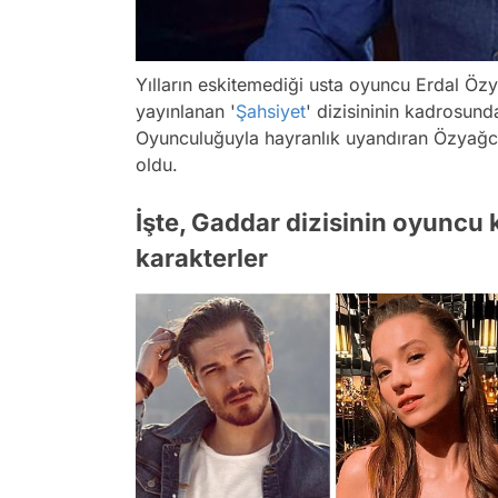
Yılların eskitemediği usta oyuncu Erdal Özy
yayınlanan '
Şahsiyet
' dizisininin kadrosund
Oyunculuğuyla hayranlık uyandıran Özyağcıl
oldu.
İşte, Gaddar dizisinin oyuncu 
karakterler