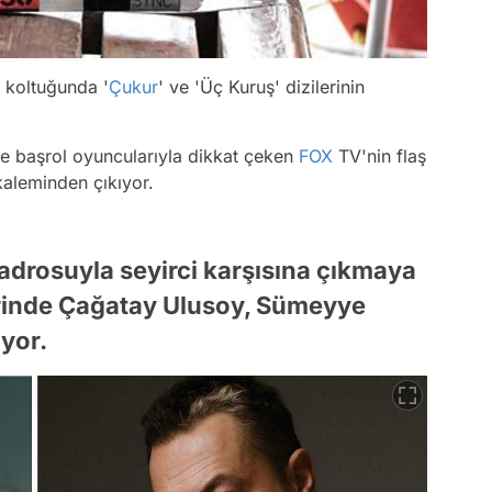
 koltuğunda '
Çukur
' ve 'Üç Kuruş' dizilerinin
.
 başrol oyuncularıyla dikkat çeken
FOX
TV'nin flaş
kaleminden çıkıyor.
 kadrosuyla seyirci karşısına çıkmaya
erinde Çağatay Ulusoy, Sümeyye
yor.