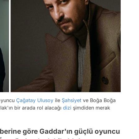
 oyuncu
Çağatay Ulusoy
ile
Şahsiyet
ve Boğa Boğa
ak'ın bir arada rol alacağı
dizi
şimdiden merak
aberine göre Gaddar'ın güçlü oyuncu