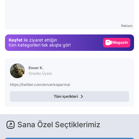
Video
Test
Reklam
Gündem
Keşfet
ile ziyaret ettiğin
Magazin
tüm kategorileri tek akışta gör!
Video
Test
Enver K.
Onedio Üyesi
https://twitter.com/enverkoparmal
Tüm içerikleri
Sana Özel Seçtiklerimiz