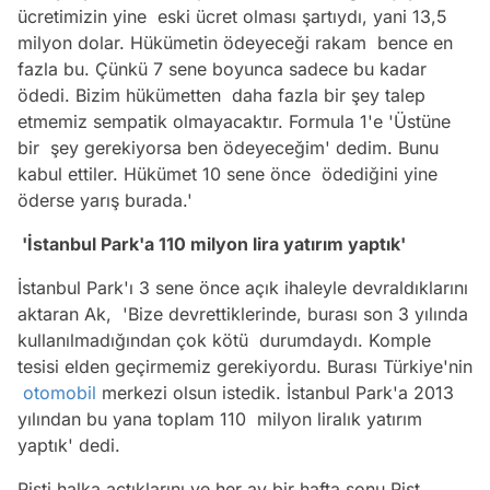
ücretimizin yine eski ücret olması şartıydı, yani 13,5
milyon dolar. Hükümetin ödeyeceği rakam bence en
fazla bu. Çünkü 7 sene boyunca sadece bu kadar
ödedi. Bizim hükümetten daha fazla bir şey talep
etmemiz sempatik olmayacaktır. Formula 1'e 'Üstüne
bir şey gerekiyorsa ben ödeyeceğim' dedim. Bunu
kabul ettiler. Hükümet 10 sene önce ödediğini yine
öderse yarış burada.'
'İstanbul Park'a 110 milyon lira yatırım yaptık'
İstanbul Park'ı 3 sene önce açık ihaleyle devraldıklarını
aktaran Ak, 'Bize devrettiklerinde, burası son 3 yılında
kullanılmadığından çok kötü durumdaydı. Komple
tesisi elden geçirmemiz gerekiyordu. Burası Türkiye'nin
otomobil
merkezi olsun istedik. İstanbul Park'a 2013
yılından bu yana toplam 110 milyon liralık yatırım
yaptık' dedi.
Pisti halka açtıklarını ve her ay bir hafta sonu Pist