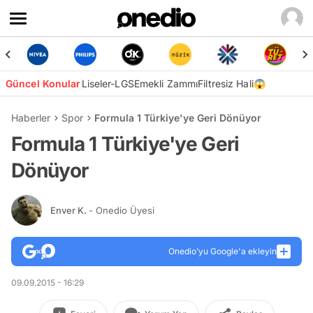
Güncel Konular
Liseler-LGS
Emekli Zammı
Filtresiz Hali😱
Haberler
Spor
Formula 1 Türkiye'ye Geri Dönüyor
Formula 1 Türkiye'ye Geri
Dönüyor
Enver K.
- Onedio Üyesi
Onedio’yu Google'a ekleyin
09.09.2015 - 16:29