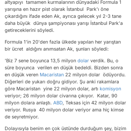
altyapıyı tamamen kurmalarının dünyadaki Formula 1
yarışına en hazır pist olarak İstanbul Park'ı öne
çıkardığını ifade eden Ak, ayrıca gelecek yıl 2-3 tane
daha büyük dünya şampiyonası yarışı İstanbul Park'a
getireceklerini söyledi.
Formula 1'in 20'den fazla ülkede yapılan her yarıştan
bir ücret aldığını anımsatan Ak, şunları söyledi:
'Biz 7 sene boyunca 13,5 milyon
dolar
verdik. Bu, o
süre boyunca verilen en düşük bedeldi. Bizden sonra
en düşük veren
Macaristan
22 milyon dolar ödüyordu.
Diğerleri de yukarı doğru gidiyor. Şu anki rakamlara
göre Macaristan yine 22 milyon dolar, artı
komisyon
veriyor; 26 milyon dolar civarına çıkıyor. Katar, 90
milyon dolara anlaştı.
ABD
, Teksas için 42 milyon dolar
veriyor. Rusya 40 milyon dolar veriyor ama hiç kimse
de seyretmiyor.
Dolayısıyla benim en çok üstünde durduğum şey, bizim