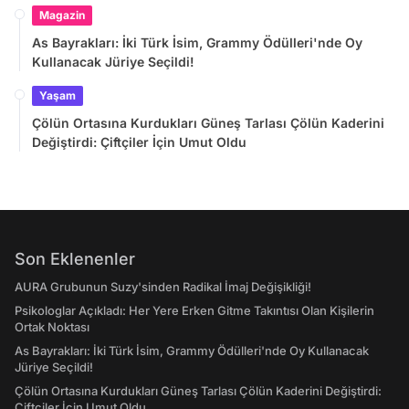
Magazin
As Bayrakları: İki Türk İsim, Grammy Ödülleri'nde Oy
Kullanacak Jüriye Seçildi!
Yaşam
Çölün Ortasına Kurdukları Güneş Tarlası Çölün Kaderini
Değiştirdi: Çiftçiler İçin Umut Oldu
Son Eklenenler
AURA Grubunun Suzy'sinden Radikal İmaj Değişikliği!
Psikologlar Açıkladı: Her Yere Erken Gitme Takıntısı Olan Kişilerin
Ortak Noktası
As Bayrakları: İki Türk İsim, Grammy Ödülleri'nde Oy Kullanacak
Jüriye Seçildi!
Çölün Ortasına Kurdukları Güneş Tarlası Çölün Kaderini Değiştirdi:
Çiftçiler İçin Umut Oldu