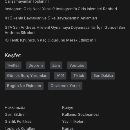
Çalışamayanlar Toplanın!
Instagram Giriş Nasıl Yapılır? Instagram'a Giriş İşlemleri Rehberi
41 Ülkenin Bayrakları ve Ülke Bayraklarının Anlamları
GTA San Andreas Hileleri! Oynamaya Doyamayanlar İçin Güncel San
Andreas Şifreleri
IQ Testi: IQ'unuzun Kaç Olduğunu Merak Ettiniz mi?
Keşfet
Twitter
Deprem
Zam
Youtube
Günlük Burç Yorumları
A101
Tiktok
Son Dakika
Bugün Ne Pişirsem
Gezilecek Yerler
Hakkımızda
Kariyer
Geri Bildirim
Kullanıcı Sözleşmesi
Gizlilik Politikası
Yayın İlkeleri
Topluluk Kuralları
Künye