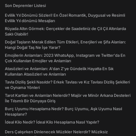
Son Depremler Listesi
Evlilik Yıl Dönümü Sözleri! En Özel Romantik, Duygusal ve Resimli
Evlilik Yıl dönümü Mesajları
Rüyada Altın Görmek: Gerçekler de Saadetiniz de Çil Çil Altınlarda
Saklı Olabilir!
Doğal Taşların Merak Edilen Tüm Etkileri, Enerjileri ve Şifa Alanları:
Hangi Doğal Taş Ne İşe Yarar?
Emojilerin Anlamları: 2023 WhatsApp, Instagram ve Twitter'da En
Çok Kullanılan Emojiler ve Anlamları
Atasözleri ve Anlamları: A'dan Z'ye Gündelik Hayatta En Sık
Kullanılan Atasözleri ve Anlamları
Tavla Diziliş Şekli Nasıldır? Erkek Tavlası ve Kız Tavlası Diziliş Şekilleri
ve Oynama Yönleri
Tarot Kartları ve Anlamları Nelerdir? Majör ve Minör Arkana Desteleri
İle Tılsımlı Bir Dünyaya Giriş
Burç Uyumu Hesaplama Nedir? Burç Uyumu, Aşk Uyumu Nasıl
Hesaplanır?
İdeal Kilo Nedir? İdeal Kilo Hesaplama Nasıl Yapılır?
Ders Çalışırken Dinlenecek Müzikler Nelerdir? Müziksiz