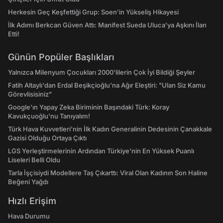
Herkesin Geç Keşfettiği Grup: Soen'in Yükseliş Hikayesi
İlk Adımı Berkcan Güven Attı: Manifest Sueda Uluca'ya Aşkını İlan
Etti!
Günün Popüler Başlıkları
Yalnızca Milenyum Çocukları 2000'lilerin Çok İyi Bildiği Şeyler
Fatih Altaylı'dan Erdal Beşikçioğlu'na Ağır Eleştiri: "Ulan Siz Kamu
Görevlisisiniz"
Google'ın Yapay Zeka Biriminin Başındaki Türk: Koray
Kavukçuoğlu'nu Tanıyalım!
Türk Hava Kuvvetleri'nin İlk Kadın Generalinin Dedesinin Çanakkale
Gazisi Olduğu Ortaya Çıktı
LGS Yerleştirmelerinin Ardından Türkiye'nin En Yüksek Puanlı
Liseleri Belli Oldu
Tarla İşçisiydi Modellere Taş Çıkarttı: Viral Olan Kadının Son Haline
Beğeni Yağdı
Hızlı Erişim
Hava Durumu