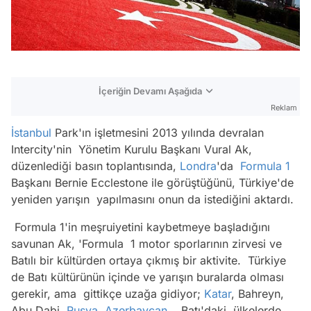
İçeriğin Devamı Aşağıda
Reklam
İstanbul
Park'ın işletmesini 2013 yılında devralan
Intercity'nin Yönetim Kurulu Başkanı Vural Ak,
düzenlediği basın toplantısında,
Londra
'da
Formula 1
Başkanı Bernie Ecclestone ile görüştüğünü, Türkiye'de
yeniden yarışın yapılmasını onun da istediğini aktardı.
Formula 1'in meşruiyetini kaybetmeye başladığını
savunan Ak, 'Formula 1 motor sporlarının zirvesi ve
Batılı bir kültürden ortaya çıkmış bir aktivite. Türkiye
de Batı kültürünün içinde ve yarışın buralarda olması
gerekir, ama gittikçe uzağa gidiyor;
Katar
, Bahreyn,
Abu Dabi,
Rusya
,
Azerbaycan
... Batı'daki ülkelerde