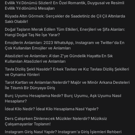
Evlilik Yıl Dönümü Sözleri! En Özel Romantik, Duygusal ve Resimli
Evlilik Yıl dönümü Mesajları
Rüyada Altın Görmek: Gerçekler de Saadetiniz de Çil Çil Altınlarda
Saklı Olabilir!
Doğal Taşların Merak Edilen Tüm Etkileri, Enerjileri ve Şifa Alanları:
Hangi Doğal Taş Ne İşe Yarar?
Emojilerin Anlamları: 2023 WhatsApp, Instagram ve Twitter'da En
Çok Kullanılan Emojiler ve Anlamları
Atasözleri ve Anlamları: A'dan Z'ye Gündelik Hayatta En Sık
Kullanılan Atasözleri ve Anlamları
Tavla Diziliş Şekli Nasıldır? Erkek Tavlası ve Kız Tavlası Diziliş Şekilleri
ve Oynama Yönleri
Tarot Kartları ve Anlamları Nelerdir? Majör ve Minör Arkana Desteleri
İle Tılsımlı Bir Dünyaya Giriş
Burç Uyumu Hesaplama Nedir? Burç Uyumu, Aşk Uyumu Nasıl
Hesaplanır?
İdeal Kilo Nedir? İdeal Kilo Hesaplama Nasıl Yapılır?
Ders Çalışırken Dinlenecek Müzikler Nelerdir? Müziksiz
Çalışamayanlar Toplanın!
Instagram Giriş Nasıl Yapılır? Instagram'a Giriş İşlemleri Rehberi