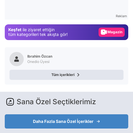
Test
Gündem
Reklam
Magazin
Keşfet
ile ziyaret ettiğin
Video
tüm kategorileri tek akışta gör!
Test
Ibrahim Özcan
Onedio Üyesi
Tüm içerikleri
Sana Özel Seçtiklerimiz
Daha Fazla Sana Özel İçerikler