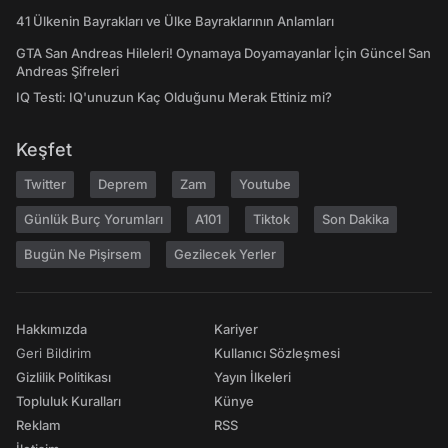
41 Ülkenin Bayrakları ve Ülke Bayraklarının Anlamları
GTA San Andreas Hileleri! Oynamaya Doyamayanlar İçin Güncel San
Andreas Şifreleri
IQ Testi: IQ'unuzun Kaç Olduğunu Merak Ettiniz mi?
Keşfet
Twitter
Deprem
Zam
Youtube
Günlük Burç Yorumları
A101
Tiktok
Son Dakika
Bugün Ne Pişirsem
Gezilecek Yerler
Hakkımızda
Kariyer
Geri Bildirim
Kullanıcı Sözleşmesi
Gizlilik Politikası
Yayın İlkeleri
Topluluk Kuralları
Künye
Reklam
RSS