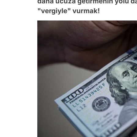
daha ucuza getirmenin yolu da 
"vergiyle" vurmak!