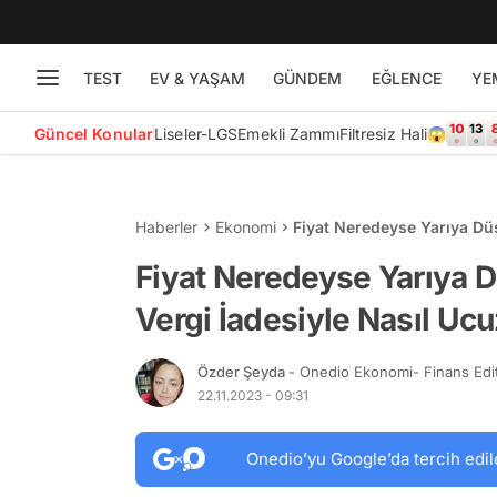
TEST
EV & YAŞAM
GÜNDEM
EĞLENCE
YE
Güncel Konular
Liseler-LGS
Emekli Zammı
Filtresiz Hali😱
Haberler
Ekonomi
Fiyat Neredeyse Yarıya Düş
Getirilir?
Fiyat Neredeyse Yarıya D
Vergi İadesiyle Nasıl Ucuz
Özder Şeyda
- Onedio Ekonomi- Finans Edi
22.11.2023 - 09:31
Onedio’yu Google’da tercih edil