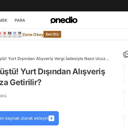
MEK
PARA
Zone Okey
Seri Diz
tü! Yurt Dışından Alışveriş Vergi İadesiyle Nasıl Ucuza
üştü! Yurt Dışından Alışveriş
a Getirilir?
törü
en kaynak olarak ekleyin