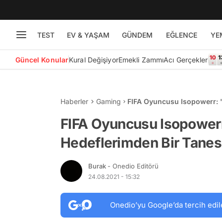
TEST
EV & YAŞAM
GÜNDEM
EĞLENCE
YE
Güncel Konular
Kural Değişiyor
Emekli Zammı
Acı Gerçekler
Haberler
Gaming
FIFA Oyuncusu Isopowerr: '
Avrupa'da Kupa Kazanmak.
FIFA Oyuncusu Isopowerr:
Hedeflerimden Bir Tanes
Burak
- Onedio Editörü
24.08.2021 - 15:32
Onedio’yu Google’da tercih edil