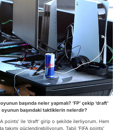
yunun başında neler yapmalı? ‘FP’ çekip ‘draft’
oyunun başındaki taktiklerin nelerdir?
A points’ ile ‘draft’ girip o şekilde ilerliyorum. Hem
 takımı güçlendirebiliyorum. Tabii ‘FIFA points’