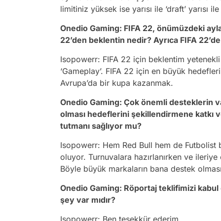
limitiniz yüksek ise yarısı ile ‘draft’ yarısı 
Onedio Gaming: FIFA 22, önümüzdeki aylar
22’den beklentin nedir? Ayrıca FIFA 22’de
Isopowerr: FIFA 22 için beklentim yetenekli
‘Gameplay’. FIFA 22 için en büyük hedefle
Avrupa’da bir kupa kazanmak.
Onedio Gaming: Çok önemli desteklerin 
olması hedeflerini şekillendirmene katkı
tutmanı sağlıyor mu?
Isopowerr: Hem Red Bull hem de Futbolist b
oluyor. Turnuvalara hazırlanırken ve ileriy
Böyle büyük markaların bana destek olması
Onedio Gaming: Röportaj teklifimizi kabul 
şey var mıdır?
Isopowerr: Ben teşekkür ederim.