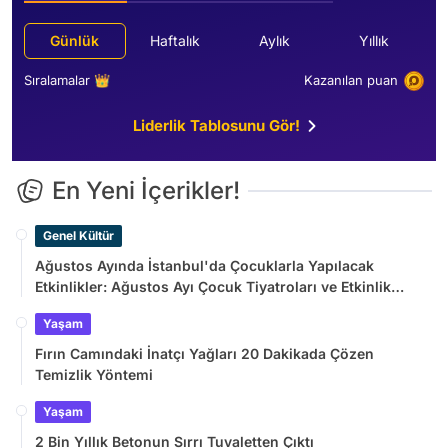
Günlük
Haftalık
Aylık
Yıllık
Sıralamalar 👑
Kazanılan puan
Liderlik Tablosunu Gör!
En Yeni İçerikler!
Genel Kültür
Ağustos Ayında İstanbul'da Çocuklarla Yapılacak
Etkinlikler: Ağustos Ayı Çocuk Tiyatroları ve Etkinlik
Takvimi
Yaşam
Fırın Camındaki İnatçı Yağları 20 Dakikada Çözen
Temizlik Yöntemi
Yaşam
2 Bin Yıllık Betonun Sırrı Tuvaletten Çıktı