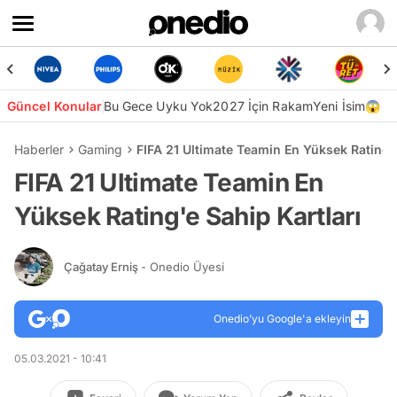
Güncel Konular
Bu Gece Uyku Yok
2027 İçin Rakam
Yeni İsim😱
Haberler
Gaming
FIFA 21 Ultimate Teamin En Yüksek Rating'e
FIFA 21 Ultimate Teamin En
Yüksek Rating'e Sahip Kartları
Çağatay Erniş
- Onedio Üyesi
Onedio’yu Google'a ekleyin
05.03.2021 - 10:41