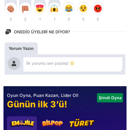
2
2
1
1
0
0
0
ONEDİO ÜYELERİ NE DİYOR?
Yorum Yazın
Oyun Oyna, Puan Kazan, Lider Ol!
Şimdi Oyna
Günün ilk 3’ü!