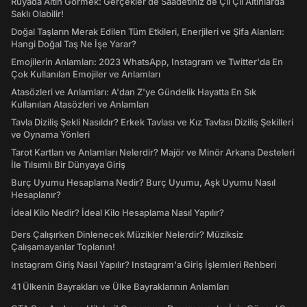
Rüyada Altın Görmek: Gerçekler de Saadetiniz de Çil Çil Altınlarda
Saklı Olabilir!
Doğal Taşların Merak Edilen Tüm Etkileri, Enerjileri ve Şifa Alanları:
Hangi Doğal Taş Ne İşe Yarar?
Emojilerin Anlamları: 2023 WhatsApp, Instagram ve Twitter'da En
Çok Kullanılan Emojiler ve Anlamları
Atasözleri ve Anlamları: A'dan Z'ye Gündelik Hayatta En Sık
Kullanılan Atasözleri ve Anlamları
Tavla Diziliş Şekli Nasıldır? Erkek Tavlası ve Kız Tavlası Diziliş Şekilleri
ve Oynama Yönleri
Tarot Kartları ve Anlamları Nelerdir? Majör ve Minör Arkana Desteleri
İle Tılsımlı Bir Dünyaya Giriş
Burç Uyumu Hesaplama Nedir? Burç Uyumu, Aşk Uyumu Nasıl
Hesaplanır?
İdeal Kilo Nedir? İdeal Kilo Hesaplama Nasıl Yapılır?
Ders Çalışırken Dinlenecek Müzikler Nelerdir? Müziksiz
Çalışamayanlar Toplanın!
Instagram Giriş Nasıl Yapılır? Instagram'a Giriş İşlemleri Rehberi
41 Ülkenin Bayrakları ve Ülke Bayraklarının Anlamları