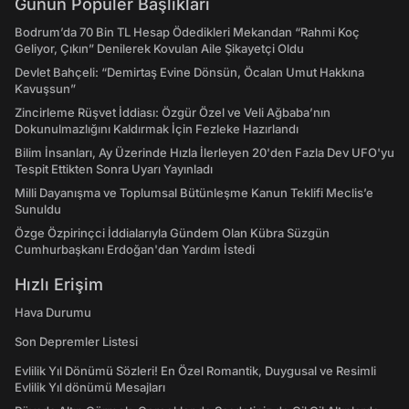
Günün Popüler Başlıkları
Bodrum’da 70 Bin TL Hesap Ödedikleri Mekandan “Rahmi Koç
Geliyor, Çıkın” Denilerek Kovulan Aile Şikayetçi Oldu
Devlet Bahçeli: “Demirtaş Evine Dönsün, Öcalan Umut Hakkına
Kavuşsun”
Zincirleme Rüşvet İddiası: Özgür Özel ve Veli Ağbaba’nın
Dokunulmazlığını Kaldırmak İçin Fezleke Hazırlandı
Bilim İnsanları, Ay Üzerinde Hızla İlerleyen 20'den Fazla Dev UFO'yu
Tespit Ettikten Sonra Uyarı Yayınladı
Milli Dayanışma ve Toplumsal Bütünleşme Kanun Teklifi Meclis’e
Sunuldu
Özge Özpirinçci İddialarıyla Gündem Olan Kübra Süzgün
Cumhurbaşkanı Erdoğan'dan Yardım İstedi
Hızlı Erişim
Hava Durumu
Son Depremler Listesi
Evlilik Yıl Dönümü Sözleri! En Özel Romantik, Duygusal ve Resimli
Evlilik Yıl dönümü Mesajları