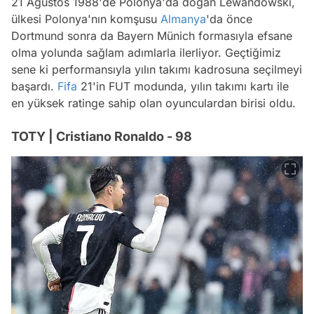
21 Ağustos 1988'de Polonya'da doğan Lewandowski,
ülkesi Polonya'nın komşusu
Almanya
'da önce
Dortmund sonra da Bayern Münich formasıyla efsane
olma yolunda sağlam adımlarla ilerliyor. Geçtiğimiz
sene ki performansıyla yılın takımı kadrosuna seçilmeyi
başardı.
Fifa
21'in FUT modunda, yılın takımı kartı ile
en yüksek ratinge sahip olan oyunculardan birisi oldu.
TOTY | Cristiano Ronaldo - 98