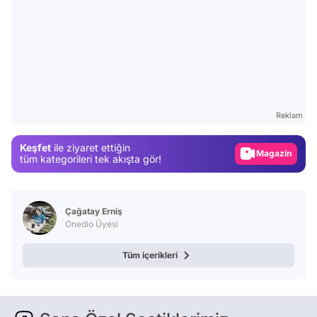
Video
Test
Gündem
Reklam
Magazin
Keşfet
ile ziyaret ettiğin
Video
tüm kategorileri tek akışta gör!
Test
Çağatay Erniş
Onedio Üyesi
Tüm içerikleri