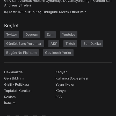
GTA San Andreas Hileleri! Oynamaya Doyamayanlar İçin Güncel San
Andreas Şifreleri
IQ Testi: IQ'unuzun Kaç Olduğunu Merak Ettiniz mi?
Keşfet
Twitter
Deprem
Zam
Youtube
Günlük Burç Yorumları
A101
Tiktok
Son Dakika
Bugün Ne Pişirsem
Gezilecek Yerler
Hakkımızda
Kariyer
Geri Bildirim
Kullanıcı Sözleşmesi
Gizlilik Politikası
Yayın İlkeleri
Topluluk Kuralları
Künye
Reklam
RSS
İletişim