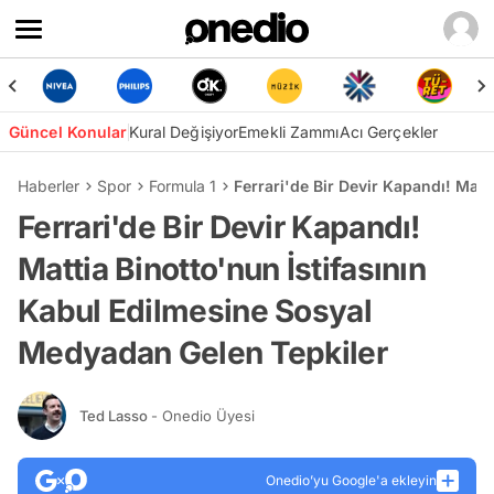
Güncel Konular
Kural Değişiyor
Emekli Zammı
Acı Gerçekler
Haberler
Spor
Formula 1
Ferrari'de Bir Devir Kapandı! Mat
Ferrari'de Bir Devir Kapandı!
Mattia Binotto'nun İstifasının
Kabul Edilmesine Sosyal
Medyadan Gelen Tepkiler
Ted Lasso
- Onedio Üyesi
Onedio’yu Google'a ekleyin