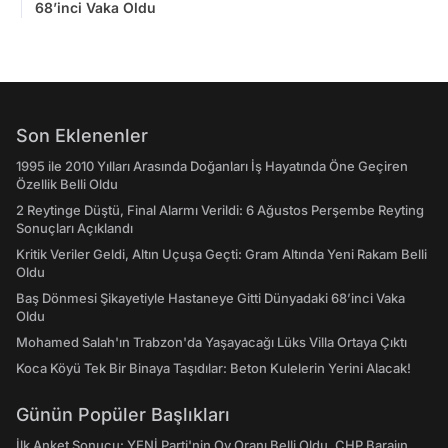
68’inci Vaka Oldu
Son Eklenenler
1995 ile 2010 Yılları Arasında Doğanları İş Hayatında Öne Geçiren
Özellik Belli Oldu
2 Reytinge Düştü, Final Alarmı Verildi: 6 Ağustos Perşembe Reyting
Sonuçları Açıklandı
Kritik Veriler Geldi, Altın Uçuşa Geçti: Gram Altında Yeni Rakam Belli
Oldu
Baş Dönmesi Şikayetiyle Hastaneye Gitti Dünyadaki 68’inci Vaka
Oldu
Mohamed Salah'ın Trabzon'da Yaşayacağı Lüks Villa Ortaya Çıktı
Koca Köyü Tek Bir Binaya Taşıdılar: Beton Kulelerin Yerini Alacak!
Günün Popüler Başlıkları
İlk Anket Sonucu: YENİ Parti'nin Oy Oranı Belli Oldu, CHP Barajın