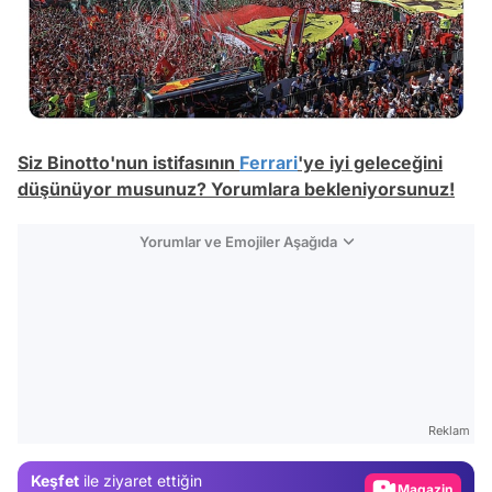
Siz Binotto'nun istifasının
Ferrari
'ye iyi geleceğini
düşünüyor musunuz? Yorumlara bekleniyorsunuz!
Yorumlar ve Emojiler Aşağıda
Video
Test
Reklam
Gündem
Keşfet
ile ziyaret ettiğin
Magazin