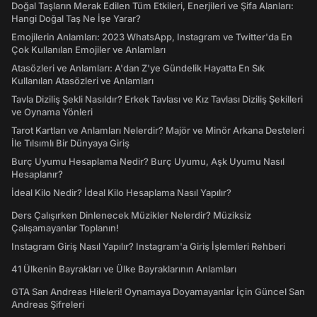
Doğal Taşların Merak Edilen Tüm Etkileri, Enerjileri ve Şifa Alanları:
Hangi Doğal Taş Ne İşe Yarar?
Emojilerin Anlamları: 2023 WhatsApp, Instagram ve Twitter'da En
Çok Kullanılan Emojiler ve Anlamları
Atasözleri ve Anlamları: A'dan Z'ye Gündelik Hayatta En Sık
Kullanılan Atasözleri ve Anlamları
Tavla Diziliş Şekli Nasıldır? Erkek Tavlası ve Kız Tavlası Diziliş Şekilleri
ve Oynama Yönleri
Tarot Kartları ve Anlamları Nelerdir? Majör ve Minör Arkana Desteleri
İle Tılsımlı Bir Dünyaya Giriş
Burç Uyumu Hesaplama Nedir? Burç Uyumu, Aşk Uyumu Nasıl
Hesaplanır?
İdeal Kilo Nedir? İdeal Kilo Hesaplama Nasıl Yapılır?
Ders Çalışırken Dinlenecek Müzikler Nelerdir? Müziksiz
Çalışamayanlar Toplanın!
Instagram Giriş Nasıl Yapılır? Instagram'a Giriş İşlemleri Rehberi
41 Ülkenin Bayrakları ve Ülke Bayraklarının Anlamları
GTA San Andreas Hileleri! Oynamaya Doyamayanlar İçin Güncel San
Andreas Şifreleri