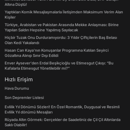
Altına Düştü!
Yaptıkları Komik Mesajlaşmalarla İletişimden Maksimum Verim Alan
Kişiler
Türkiye, Arabistan ve Pakistan Arasında Mekke Anlaşması: Birine
Yapılan Saldırı Hepsine Yapılmış Sayılacak
Hiçbir Tuzak Onu Durduramıyordu: 3 Yıldır Çiftçilerin Baş Belası
Olan Kedi Yakalandı
Hasan Can Kaya’nın Konuşanlar Programına Katılan Seyirci
Gözaltına Alınıp Sınır Dışı Edildi
Enver Aysever'den Erdal Beşikçioğlu ve Etimesgut Çıkışı: “Bu
Kafalarla Etimesgut Yönetilebilir mi?”
Hızlı Erişim
Hava Durumu
Son Depremler Listesi
Evlilik Yıl Dönümü Sözleri! En Özel Romantik, Duygusal ve Resimli
Evlilik Yıl dönümü Mesajları
Rüyada Altın Görmek: Gerçekler de Saadetiniz de Çil Çil Altınlarda
Saklı Olabilir!