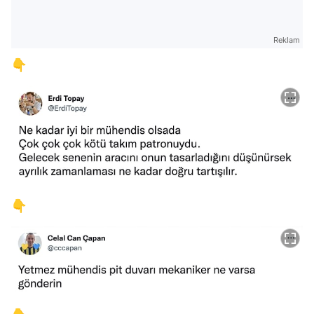
Reklam
👇
👇