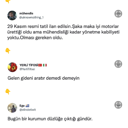
👇
👇
👇