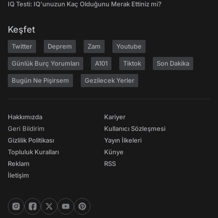
IQ Testi: IQ'unuzun Kaç Olduğunu Merak Ettiniz mi?
Keşfet
Twitter
Deprem
Zam
Youtube
Günlük Burç Yorumları
A101
Tiktok
Son Dakika
Bugün Ne Pişirsem
Gezilecek Yerler
Hakkımızda
Kariyer
Geri Bildirim
Kullanıcı Sözleşmesi
Gizlilik Politikası
Yayın İlkeleri
Topluluk Kuralları
Künye
Reklam
RSS
İletişim