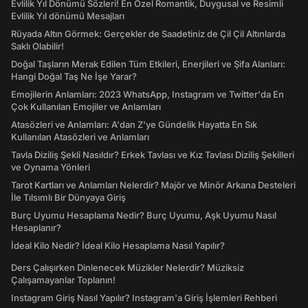
Evlilik Yıl Dönümü Sözleri! En Özel Romantik, Duygusal ve Resimli
Evlilik Yıl dönümü Mesajları
Rüyada Altın Görmek: Gerçekler de Saadetiniz de Çil Çil Altınlarda
Saklı Olabilir!
Doğal Taşların Merak Edilen Tüm Etkileri, Enerjileri ve Şifa Alanları:
Hangi Doğal Taş Ne İşe Yarar?
Emojilerin Anlamları: 2023 WhatsApp, Instagram ve Twitter'da En
Çok Kullanılan Emojiler ve Anlamları
Atasözleri ve Anlamları: A'dan Z'ye Gündelik Hayatta En Sık
Kullanılan Atasözleri ve Anlamları
Tavla Diziliş Şekli Nasıldır? Erkek Tavlası ve Kız Tavlası Diziliş Şekilleri
ve Oynama Yönleri
Tarot Kartları ve Anlamları Nelerdir? Majör ve Minör Arkana Desteleri
İle Tılsımlı Bir Dünyaya Giriş
Burç Uyumu Hesaplama Nedir? Burç Uyumu, Aşk Uyumu Nasıl
Hesaplanır?
İdeal Kilo Nedir? İdeal Kilo Hesaplama Nasıl Yapılır?
Ders Çalışırken Dinlenecek Müzikler Nelerdir? Müziksiz
Çalışamayanlar Toplanın!
Instagram Giriş Nasıl Yapılır? Instagram'a Giriş İşlemleri Rehberi