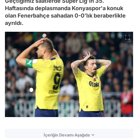
Geçtiğimiz saatlerde Süper Lig’in 35.
Haftasında deplasmanda Konyaspor'a konuk
olan Fenerbahçe sahadan 0-0’lık beraberlikle
ayrıldı.
İçeriğin Devamı Aşağıda