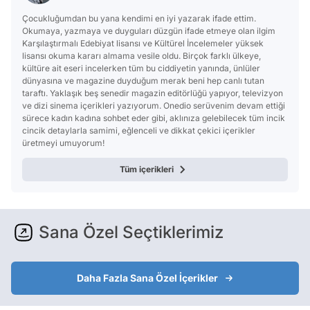
Çocukluğumdan bu yana kendimi en iyi yazarak ifade ettim.
Okumaya, yazmaya ve duyguları düzgün ifade etmeye olan ilgim
Karşılaştırmalı Edebiyat lisansı ve Kültürel İncelemeler yüksek
lisansı okuma kararı almama vesile oldu. Birçok farklı ülkeye,
kültüre ait eseri incelerken tüm bu ciddiyetin yanında, ünlüler
dünyasına ve magazine duyduğum merak beni hep canlı tutan
taraftı. Yaklaşık beş senedir magazin editörlüğü yapıyor, televizyon
ve dizi sinema içerikleri yazıyorum. Onedio serüvenim devam ettiği
sürece kadın kadına sohbet eder gibi, aklınıza gelebilecek tüm incik
cincik detaylarla samimi, eğlenceli ve dikkat çekici içerikler
üretmeyi umuyorum!
Tüm içerikleri
Sana Özel Seçtiklerimiz
Daha Fazla Sana Özel İçerikler