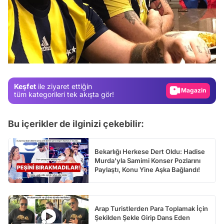
Video
Test
Gündem
Magazin
Keşfet
ile ziyaret ettiğin
Video
tüm kategorileri tek akışta gör!
Test
Bu içerikler de ilginizi çekebilir:
Bekarlığı Herkese Dert Oldu: Hadise
Murda'yla Samimi Konser Pozlarını
Paylaştı, Konu Yine Aşka Bağlandı!
Arap Turistlerden Para Toplamak İçin
Şekilden Şekle Girip Dans Eden