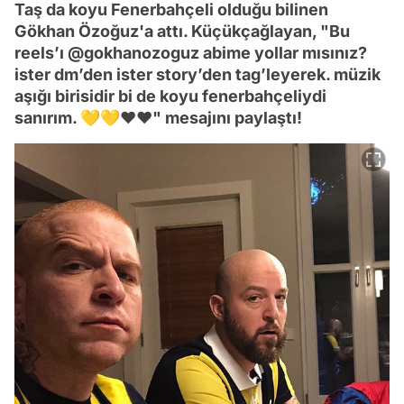
Taş da koyu Fenerbahçeli olduğu bilinen
Gökhan Özoğuz'a attı. Küçükçağlayan, "Bu
reels’ı @gokhanozoguz abime yollar mısınız?
ister dm’den ister story’den tag’leyerek. müzik
aşığı birisidir bi de koyu fenerbahçeliydi
sanırım. 💛💛❤️❤️" mesajını paylaştı!