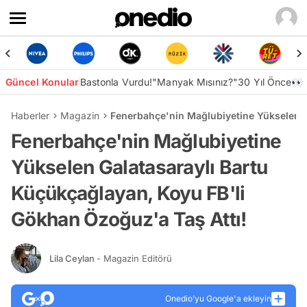
Güncel Konular
Bastonla Vurdu!
"Manyak Mısınız?"
30 Yıl Önce👀
Haberler
Magazin
Fenerbahçe'nin Mağlubiyetine Yükselen G
Fenerbahçe'nin Mağlubiyetine
Yükselen Galatasaraylı Bartu
Küçükçağlayan, Koyu FB'li
Gökhan Özoğuz'a Taş Attı!
Lila Ceylan
- Magazin Editörü
Onedio’yu Google'a ekleyin