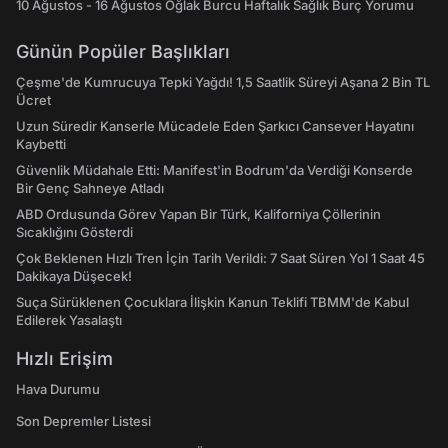
10 Ağustos - 16 Ağustos Oğlak Burcu Haftalık Sağlık Burç Yorumu
Günün Popüler Başlıkları
Çeşme'de Kumrucuya Tepki Yağdı! 1,5 Saatlik Süreyi Aşana 2 Bin TL
Ücret
Uzun Süredir Kanserle Mücadele Eden Şarkıcı Cansever Hayatını
Kaybetti
Güvenlik Müdahale Etti: Manifest'in Bodrum'da Verdiği Konserde
Bir Genç Sahneye Atladı
ABD Ordusunda Görev Yapan Bir Türk, Kaliforniya Çöllerinin
Sıcaklığını Gösterdi
Çok Beklenen Hızlı Tren İçin Tarih Verildi: 7 Saat Süren Yol 1 Saat 45
Dakikaya Düşecek!
Suça Sürüklenen Çocuklara İlişkin Kanun Teklifi TBMM'de Kabul
Edilerek Yasalaştı
Hızlı Erişim
Hava Durumu
Son Depremler Listesi