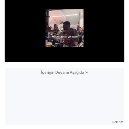
/
İçeriğin Devamı Aşağıda
Reklam