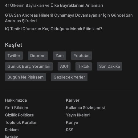
41 Ülkenin Bayrakları ve Ülke Bayraklarının Anlamları
GTA San Andreas Hileleri! Oynamaya Doyamayanlar İçin Güncel San
Andreas Şifreleri
IQ Testi: IQ'unuzun Kaç Olduğunu Merak Ettiniz mi?
Keşfet
Twitter
Deprem
Zam
Youtube
Günlük Burç Yorumları
A101
Tiktok
Son Dakika
Bugün Ne Pişirsem
Gezilecek Yerler
Hakkımızda
Kariyer
Geri Bildirim
Kullanıcı Sözleşmesi
Gizlilik Politikası
Yayın İlkeleri
Topluluk Kuralları
Künye
Reklam
RSS
İletişim