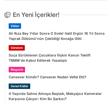
En Yeni İçerikler!
Video
Ali Rıza Bey Yıllar Sonra O Evde! Halil Ergün 16 Yıl Sonra
Yaprak Dökümü'nün Çekildiği Konağa Gitti
Gündem
Suça Sürüklenen Çocuklara İlişkin Kanun Teklifi
TBMM'de Kabul Edilerek Yasalaştı
Magazin
Cansever Kimdir? Cansever Neden Vefat Etti?
Genel Kültür
4 Yaşında Sahne Almaya Başladı, Makyajsız Kameralar
Karşısına Çıkıyor: Kim Bu Şarkıcı?