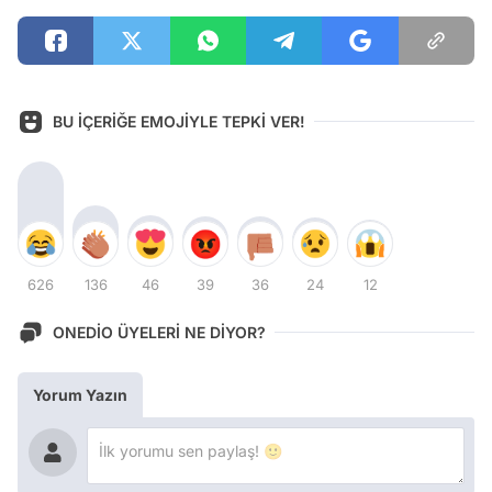
BU İÇERİĞE EMOJİYLE TEPKİ VER!
626
136
46
39
36
24
12
ONEDİO ÜYELERİ NE DİYOR?
Yorum Yazın