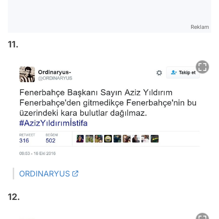
Reklam
11.
ORDlNARYUS
12.