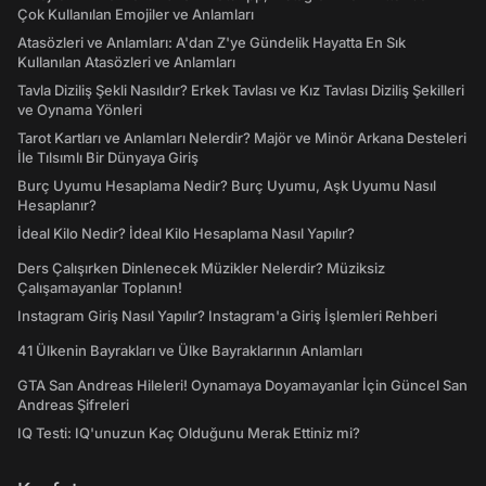
Çok Kullanılan Emojiler ve Anlamları
Atasözleri ve Anlamları: A'dan Z'ye Gündelik Hayatta En Sık
Kullanılan Atasözleri ve Anlamları
Tavla Diziliş Şekli Nasıldır? Erkek Tavlası ve Kız Tavlası Diziliş Şekilleri
ve Oynama Yönleri
Tarot Kartları ve Anlamları Nelerdir? Majör ve Minör Arkana Desteleri
İle Tılsımlı Bir Dünyaya Giriş
Burç Uyumu Hesaplama Nedir? Burç Uyumu, Aşk Uyumu Nasıl
Hesaplanır?
İdeal Kilo Nedir? İdeal Kilo Hesaplama Nasıl Yapılır?
Ders Çalışırken Dinlenecek Müzikler Nelerdir? Müziksiz
Çalışamayanlar Toplanın!
Instagram Giriş Nasıl Yapılır? Instagram'a Giriş İşlemleri Rehberi
41 Ülkenin Bayrakları ve Ülke Bayraklarının Anlamları
GTA San Andreas Hileleri! Oynamaya Doyamayanlar İçin Güncel San
Andreas Şifreleri
IQ Testi: IQ'unuzun Kaç Olduğunu Merak Ettiniz mi?