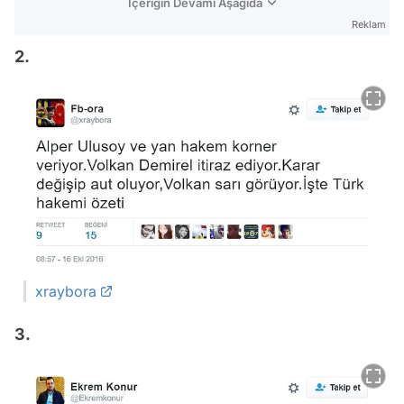
İçeriğin Devamı Aşağıda
Reklam
2.
xraybora
3.