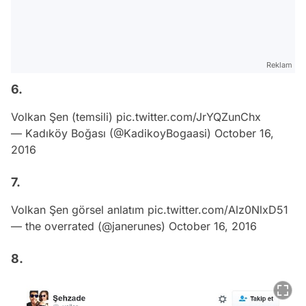
Reklam
6.
Volkan Şen (temsili)
pic.twitter.com/JrYQZunChx
— Kadıköy Boğası (@KadikoyBogaasi)
October 16,
2016
7.
Volkan Şen görsel anlatım
pic.twitter.com/Alz0NlxD51
— the overrated (@janerunes)
October 16, 2016
8.