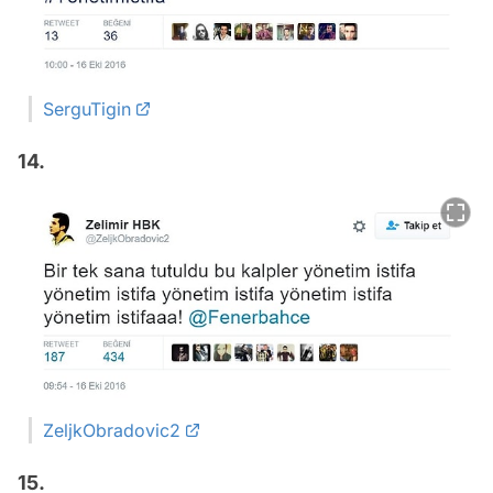
SerguTigin
14.
ZeljkObradovic2
15.