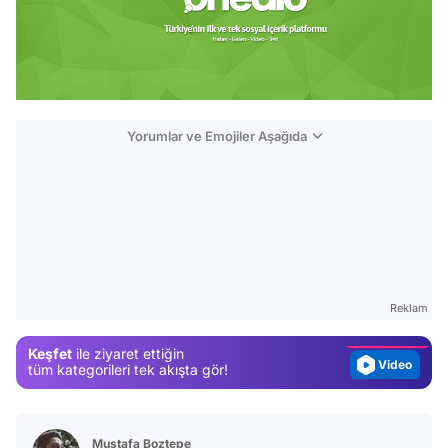
Yorumlar ve Emojiler Aşağıda
Video
Test
Gündem
Reklam
Magazin
Keşfet
ile ziyaret ettiğin
Video
tüm kategorileri tek akışta gör!
Test
Mustafa Boztepe