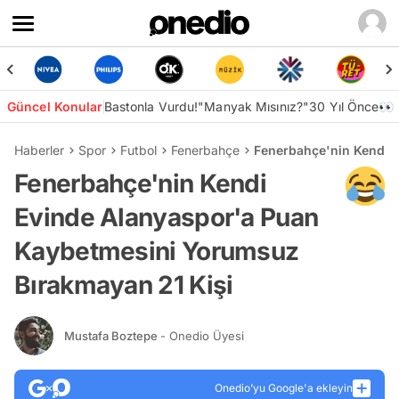
Güncel Konular
Bastonla Vurdu!
"Manyak Mısınız?"
30 Yıl Önce👀
Haberler
Spor
Futbol
Fenerbahçe
Fenerbahçe'nin Kendi 
Fenerbahçe'nin Kendi
Evinde Alanyaspor'a Puan
Kaybetmesini Yorumsuz
Bırakmayan 21 Kişi
Mustafa Boztepe
- Onedio Üyesi
Onedio’yu Google'a ekleyin