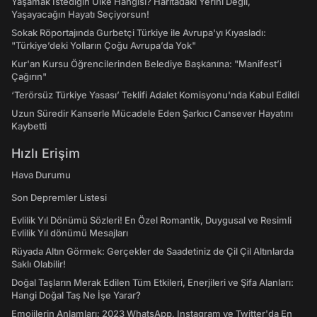
Yaşamak İstediğin Ülke Hangisi? Haritadaki Yerini Değil,
Yaşayacağın Hayatı Seçiyorsun!
Sokak Röportajında Gurbetçi Türkiye ile Avrupa'yı Kıyasladı:
"Türkiye’deki Yolların Çoğu Avrupa’da Yok"
Kur'an Kursu Öğrencilerinden Belediye Başkanına: "Manifest’i
Çağırın"
‘Terörsüz Türkiye Yasası’ Teklifi Adalet Komisyonu'nda Kabul Edildi
Uzun Süredir Kanserle Mücadele Eden Şarkıcı Cansever Hayatını
Kaybetti
Hızlı Erişim
Hava Durumu
Son Depremler Listesi
Evlilik Yıl Dönümü Sözleri! En Özel Romantik, Duygusal ve Resimli
Evlilik Yıl dönümü Mesajları
Rüyada Altın Görmek: Gerçekler de Saadetiniz de Çil Çil Altınlarda
Saklı Olabilir!
Doğal Taşların Merak Edilen Tüm Etkileri, Enerjileri ve Şifa Alanları:
Hangi Doğal Taş Ne İşe Yarar?
Emojilerin Anlamları: 2023 WhatsApp, Instagram ve Twitter'da En