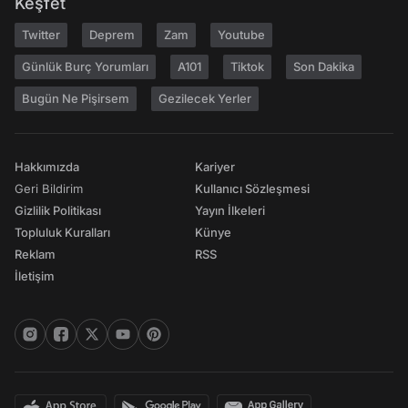
Keşfet
Twitter
Deprem
Zam
Youtube
Günlük Burç Yorumları
A101
Tiktok
Son Dakika
Bugün Ne Pişirsem
Gezilecek Yerler
Hakkımızda
Kariyer
Geri Bildirim
Kullanıcı Sözleşmesi
Gizlilik Politikası
Yayın İlkeleri
Topluluk Kuralları
Künye
Reklam
RSS
İletişim