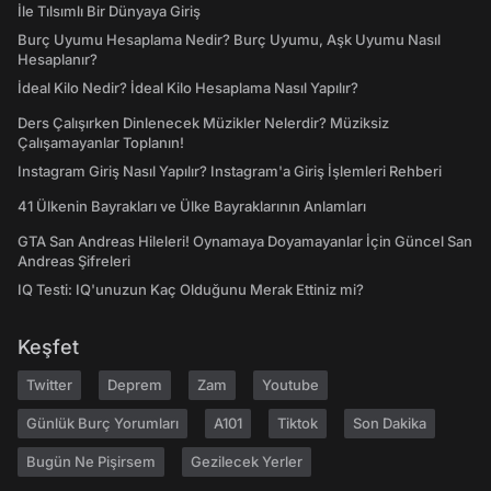
İle Tılsımlı Bir Dünyaya Giriş
Burç Uyumu Hesaplama Nedir? Burç Uyumu, Aşk Uyumu Nasıl
Hesaplanır?
İdeal Kilo Nedir? İdeal Kilo Hesaplama Nasıl Yapılır?
Ders Çalışırken Dinlenecek Müzikler Nelerdir? Müziksiz
Çalışamayanlar Toplanın!
Instagram Giriş Nasıl Yapılır? Instagram'a Giriş İşlemleri Rehberi
41 Ülkenin Bayrakları ve Ülke Bayraklarının Anlamları
GTA San Andreas Hileleri! Oynamaya Doyamayanlar İçin Güncel San
Andreas Şifreleri
IQ Testi: IQ'unuzun Kaç Olduğunu Merak Ettiniz mi?
Keşfet
Twitter
Deprem
Zam
Youtube
Günlük Burç Yorumları
A101
Tiktok
Son Dakika
Bugün Ne Pişirsem
Gezilecek Yerler