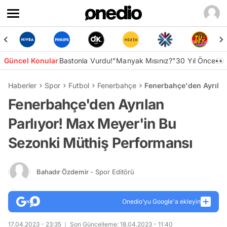
Güncel Konular
Bastonla Vurdu!
"Manyak Mısınız?"
30 Yıl Önce👀
Haberler
Spor
Futbol
Fenerbahçe
Fenerbahçe'den Ayrılan
Fenerbahçe'den Ayrılan
Parlıyor! Max Meyer'in Bu
Sezonki Müthiş Performansı
Bahadır Özdemir
- Spor Editörü
Onedio’yu Google'a ekleyin
17.04.2023 - 23:35
Son Güncelleme: 18.04.2023 - 11:40