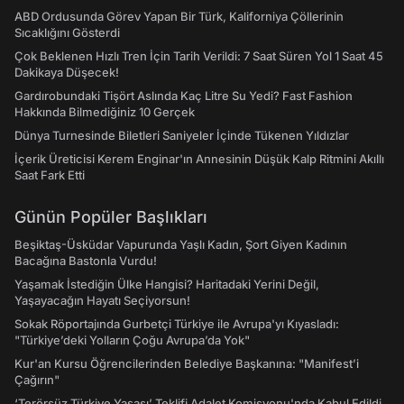
ABD Ordusunda Görev Yapan Bir Türk, Kaliforniya Çöllerinin
Sıcaklığını Gösterdi
Çok Beklenen Hızlı Tren İçin Tarih Verildi: 7 Saat Süren Yol 1 Saat 45
Dakikaya Düşecek!
Gardırobundaki Tişört Aslında Kaç Litre Su Yedi? Fast Fashion
Hakkında Bilmediğiniz 10 Gerçek
Dünya Turnesinde Biletleri Saniyeler İçinde Tükenen Yıldızlar
İçerik Üreticisi Kerem Enginar'ın Annesinin Düşük Kalp Ritmini Akıllı
Saat Fark Etti
Günün Popüler Başlıkları
Beşiktaş-Üsküdar Vapurunda Yaşlı Kadın, Şort Giyen Kadının
Bacağına Bastonla Vurdu!
Yaşamak İstediğin Ülke Hangisi? Haritadaki Yerini Değil,
Yaşayacağın Hayatı Seçiyorsun!
Sokak Röportajında Gurbetçi Türkiye ile Avrupa'yı Kıyasladı:
"Türkiye’deki Yolların Çoğu Avrupa’da Yok"
Kur'an Kursu Öğrencilerinden Belediye Başkanına: "Manifest’i
Çağırın"
‘Terörsüz Türkiye Yasası’ Teklifi Adalet Komisyonu'nda Kabul Edildi