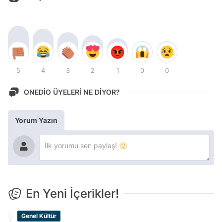
5
4
3
2
1
0
0
ONEDİO ÜYELERİ NE DİYOR?
Yorum Yazın
En Yeni İçerikler!
Genel Kültür