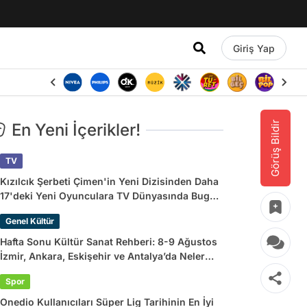
Giriş Yap
Görüş Bildir
En Yeni İçerikler!
TV
Kızılcık Şerbeti Çimen'in Yeni Dizisinden Daha
17'deki Yeni Oyunculara TV Dünyasında Bugün
Yaşananlar
Genel Kültür
Hafta Sonu Kültür Sanat Rehberi: 8-9 Ağustos
İzmir, Ankara, Eskişehir ve Antalya’da Neler
Var?
Spor
Onedio Kullanıcıları Süper Lig Tarihinin En İyi