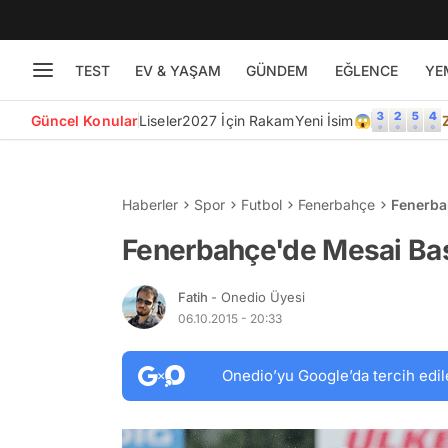
TEST
EV & YAŞAM
GÜNDEM
EĞLENCE
YE
Güncel Konular
Liseler
2027 İçin Rakam
Yeni İsim😱
Haberler
Spor
Futbol
Fenerbahçe
Fenerba
Fenerbahçe'de Mesai Baş
Fatih
- Onedio Üyesi
06.10.2015 - 20:33
Onedio’yu Google’da tercih edil