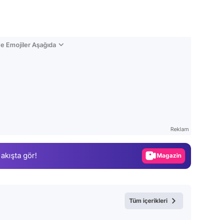
e Emojiler Aşağıda
Video
Test
Reklam
Gündem
 akışta gör!
Magazin
Video
Test
Tüm içerikleri