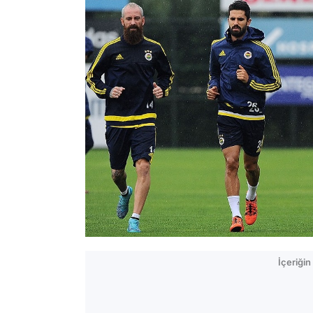
İçeriği