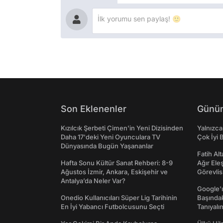
Son Eklenenler
Günün
Kızılcık Şerbeti Çimen'in Yeni Dizisinden
Yalnızca
Daha 17'deki Yeni Oyunculara TV
Çok İyi B
Dünyasında Bugün Yaşananlar
Fatih Al
Hafta Sonu Kültür Sanat Rehberi: 8-9
Ağır Ele
Ağustos İzmir, Ankara, Eskişehir ve
Görevlis
Antalya’da Neler Var?
Google'ı
Onedio Kullanıcıları Süper Lig Tarihinin
Başında
En İyi Yabancı Futbolcusunu Seçti
Tanıyalı