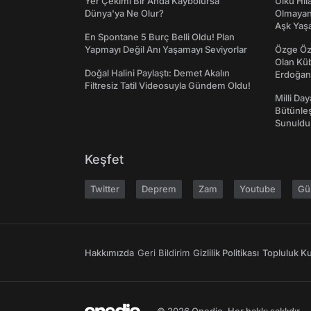
Yer Çekimi Bir Anda Kaybolursa
Ülkü Hila
Dünya'ya Ne Olur?
Olmayan
Aşk Yaşad
En Spontane 5 Burç Belli Oldu! Plan
Yapmayı Değil Anı Yaşamayı Seviyorlar
Özge Özp
Olan Kü
Doğal Halini Paylaştı: Demet Akalın
Erdoğan'
Filtresiz Tatil Videosuyla Gündem Oldu!
Milli Da
Bütünleş
Sunuldu
Keşfet
Twitter
Deprem
Zam
Youtube
Gü
Hakkımızda
Geri Bildirim
Gizlilik Politikası
Topluluk Kur