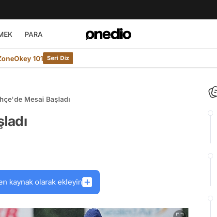
MEK
PARA
ZoneOkey 101
Seri Diz
hçe'de Mesai Başladı
ladı
en kaynak olarak ekleyin