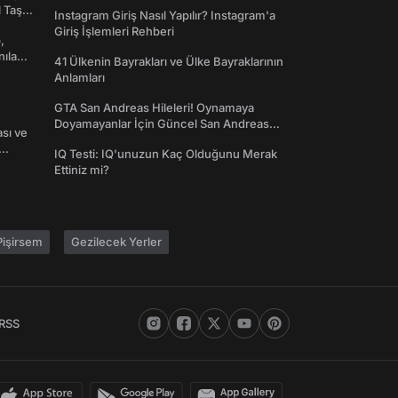
Toplanın!
l Taş
Instagram Giriş Nasıl Yapılır? Instagram'a
Giriş İşlemleri Rehberi
,
nılan
41 Ülkenin Bayrakları ve Ülke Bayraklarının
Anlamları
GTA San Andreas Hileleri! Oynamaya
Doyamayanlar İçin Güncel San Andreas
ası ve
Şifreleri
IQ Testi: IQ'unuzun Kaç Olduğunu Merak
Ettiniz mi?
işirsem
Gezilecek Yerler
RSS