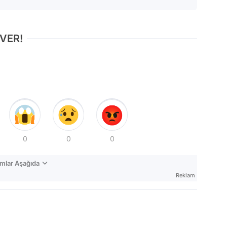
 VER!
0
0
0
mlar Aşağıda
Reklam