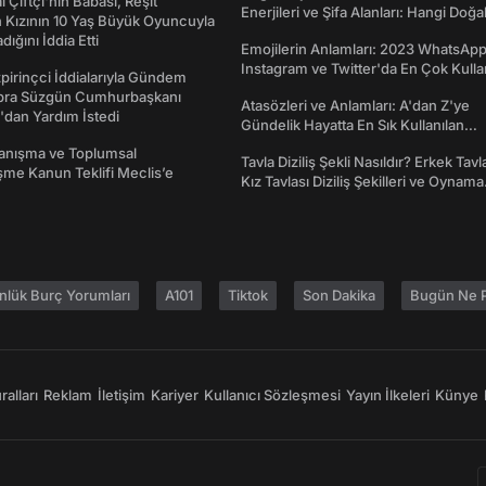
l Çiftçi'nin Babası, Reşit
Enerjileri ve Şifa Alanları: Hangi Doğa
 Kızının 10 Yaş Büyük Oyuncuyla
Ne İşe Yarar?
ığını İddia Etti
Emojilerin Anlamları: 2023 WhatsApp
Instagram ve Twitter'da En Çok Kulla
irinçci İddialarıyla Gündem
Emojiler ve Anlamları
bra Süzgün Cumhurbaşkanı
Atasözleri ve Anlamları: A'dan Z'ye
dan Yardım İstedi
Gündelik Hayatta En Sık Kullanılan
Atasözleri ve Anlamları
yanışma ve Toplumsal
Tavla Diziliş Şekli Nasıldır? Erkek Tavl
me Kanun Teklifi Meclis’e
Kız Tavlası Diziliş Şekilleri ve Oynama
Yönleri
nlük Burç Yorumları
A101
Tiktok
Son Dakika
Bugün Ne P
alları
Reklam
İletişim
Kariyer
Kullanıcı Sözleşmesi
Yayın İlkeleri
Künye