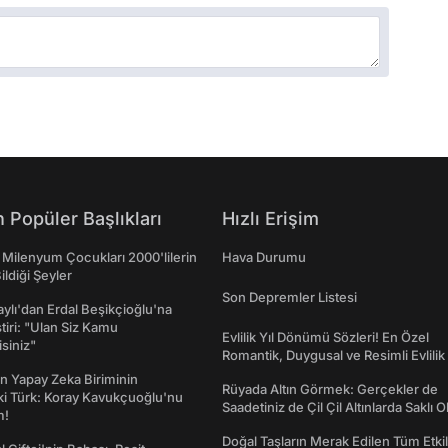
 Popüler Başlıkları
Hızlı Erişim
 Milenyum Çocukları 2000'lilerin
Hava Durumu
ildiği Şeyler
Son Depremler Listesi
taylı'dan Erdal Beşikçioğlu'na
ştiri: "Ulan Siz Kamu
Evlilik Yıl Dönümü Sözleri! En Özel
isiniz"
Romantik, Duygusal ve Resimli Evlilik 
dönümü Mesajları
n Yapay Zeka Biriminin
Rüyada Altın Görmek: Gerçekler de
ki Türk: Koray Kavukçuoğlu'nu
Saadetiniz de Çil Çil Altınlarda Saklı Ol
m!
Doğal Taşların Merak Edilen Tüm Etkil