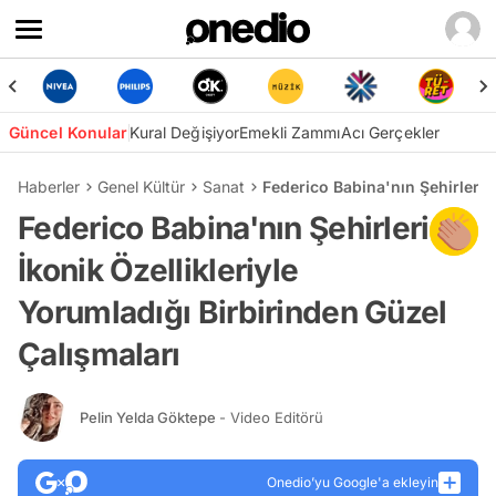
Güncel Konular
Kural Değişiyor
Emekli Zammı
Acı Gerçekler
Haberler
Genel Kültür
Sanat
Federico Babina'nın Şehirleri İ
Federico Babina'nın Şehirleri
İkonik Özellikleriyle
Yorumladığı Birbirinden Güzel
Çalışmaları
Pelin Yelda Göktepe
- Video Editörü
Onedio’yu Google'a ekleyin