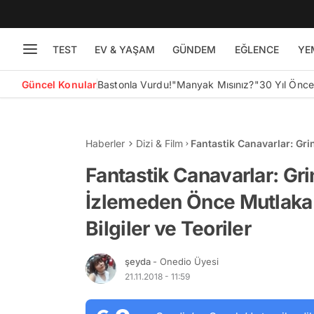
TEST
EV & YAŞAM
GÜNDEM
EĞLENCE
YE
Güncel Konular
Bastonla Vurdu!
"Manyak Mısınız?"
30 Yıl Önc
Haberler
Dizi & Film
Fantastik Canavarlar: Gr
Okumanız Gereken Bilgile
Fantastik Canavarlar: Gri
İzlemeden Önce Mutlaka
Bilgiler ve Teoriler
şeyda
- Onedio Üyesi
21.11.2018 - 11:59