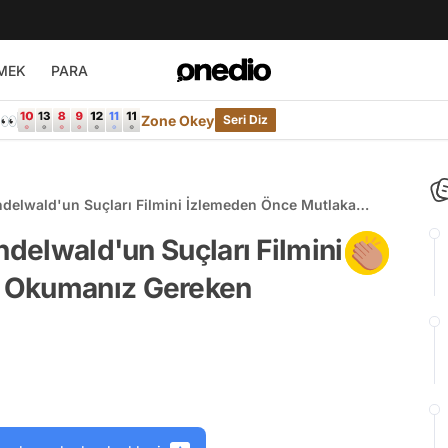
MEK
PARA
e👀
Zone Okey
Seri Diz
indelwald'un Suçları Filmini İzlemeden Önce Mutlaka
r ve Teoriler
ndelwald'un Suçları Filmini
 Okumanız Gereken