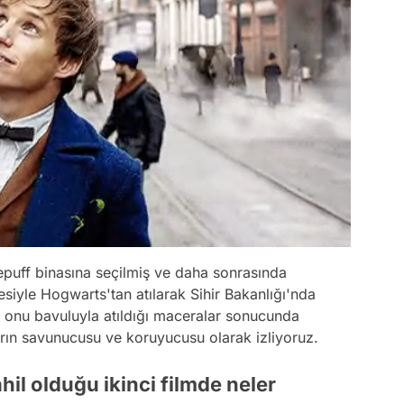
uff binasına seçilmiş ve daha sonrasında
çesiyle Hogwarts'tan atılarak Sihir Bakanlığı'nda
 onu bavuluyla atıldığı maceralar sonucunda
arın savunucusu ve koruyucusu olarak izliyoruz.
il olduğu ikinci filmde neler