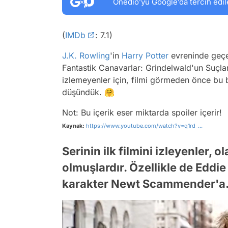
Onedio’yu Google’da tercih edil
(
IMDb
: 7.1)
J.K. Rowling
'in
Harry Potter
evreninde geçen
Fantastik Canavarlar: Grindelwald'un Suçlar
izlemeyenler için, filmi görmeden önce bu b
düşündük. 🤗
Not: Bu içerik eser miktarda spoiler içerir!
Kaynak:
https://www.youtube.com/watch?v=q1rd_...
Serinin ilk filmini izleyenler, 
olmuşlardır. Özellikle de Eddi
karakter Newt Scammender'a