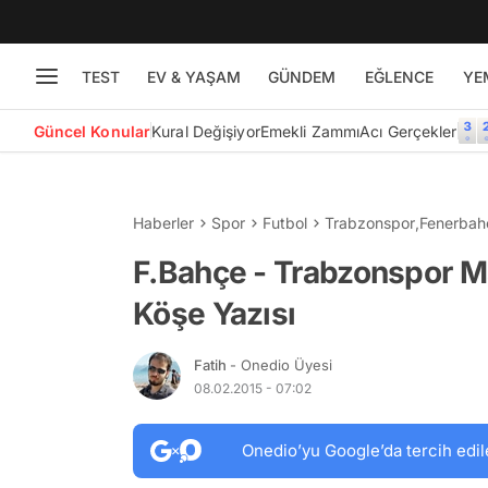
TEST
EV & YAŞAM
GÜNDEM
EĞLENCE
YE
Güncel Konular
Kural Değişiyor
Emekli Zammı
Acı Gerçekler
Haberler
Spor
Futbol
Trabzonspor
,
Fenerbah
F.Bahçe - Trabzonspor Maç
Köşe Yazısı
Fatih
- Onedio Üyesi
08.02.2015 - 07:02
Onedio’yu Google’da tercih edil