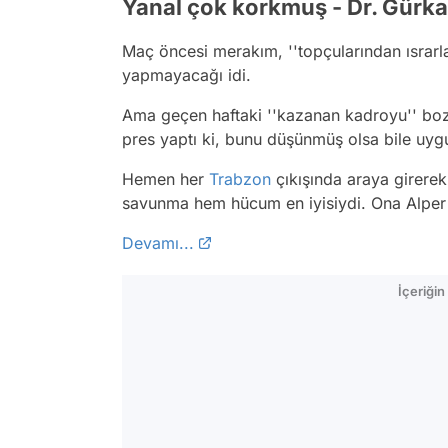
Yanal çok korkmuş - Dr. Gürka
Maç öncesi merakım, ''topçularından ısrarl
yapmayacağı idi.
Ama geçen haftaki ''kazanan kadroyu'' boz
pres yaptı ki, bunu düşünmüş olsa bile uyg
Hemen her
Trabzon
çıkışında araya girere
savunma hem hücum en iyisiydi. Ona Alper 
Devamı...
İçeriği