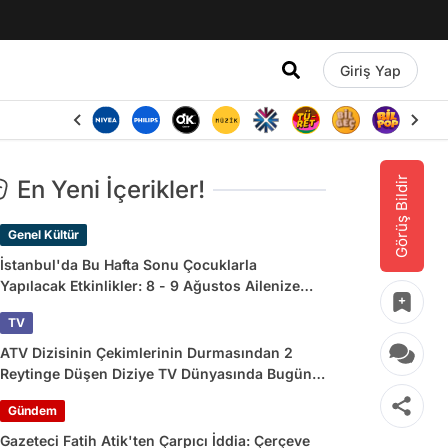
Giriş Yap
Görüş Bildir
En Yeni İçerikler!
Genel Kültür
İstanbul'da Bu Hafta Sonu Çocuklarla
Yapılacak Etkinlikler: 8 - 9 Ağustos Ailenize
Çok İyi Gelecek!
TV
ATV Dizisinin Çekimlerinin Durmasından 2
Reytinge Düşen Diziye TV Dünyasında Bugün
Yaşananlar
Gündem
Gazeteci Fatih Atik'ten Çarpıcı İddia: Çerçeve