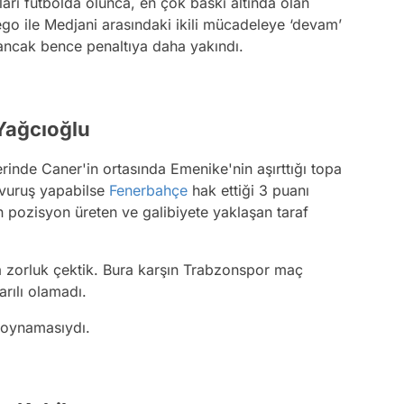
arı futbolda olunca, en çok baskı altında olan
iego ile Medjani arasındaki ikili mücadeleye ‘devam’
ancak bence penaltıya daha yakındı.
 Yağcıoğlu
rinde Caner'in ortasında Emenike'nin aşırttığı topa
 vuruş yapabilse
Fenerbahçe
hak ettiği 3 puanı
n pozisyon üreten ve galibiyete yaklaşan taraf
a zorluk çektik. Bura karşın Trabzonspor maç
rılı olamadı.
 oynamasıydı.