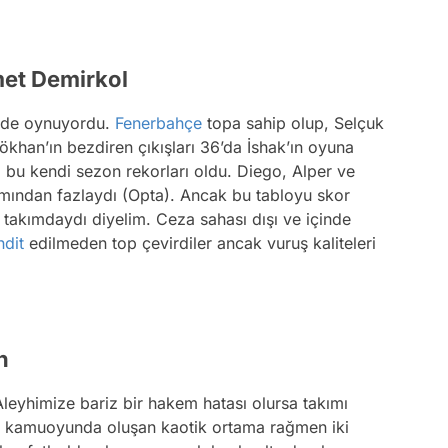
met Demirkol
rinde oynuyordu.
Fenerbahçe
topa sahip olup, Selçuk
Gökhan’ın bezdiren çıkışları 36’da İshak’ın oyuna
 ki bu kendi sezon rekorları oldu. Diego, Alper ve
ımından fazlaydı (Opta). Ancak bu tabloyu skor
 takımdaydı diyelim. Ceza sahası dışı ve içinde
hdit
edilmeden top çevirdiler ancak vuruş kaliteleri
n
eyhimize bariz bir hakem hatası olursa takımı
or kamuoyunda oluşan kaotik ortama rağmen iki