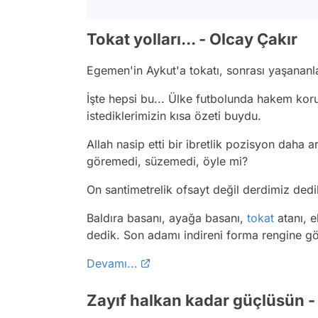
Tokat yolları... - Olcay Çakır
Egemen'in Aykut'a tokatı, sonrası yaşananla
İşte hepsi bu... Ülke futbolunda hakem ko
istediklerimizin kısa özeti buydu.
Allah nasip etti bir ibretlik pozisyon daha ar
göremedi, süzemedi, öyle mi?
On santimetrelik ofsayt değil derdimiz dedi
Baldıra basanı, ayağa basanı,
tokat
atanı, e
dedik. Son adamı indireni forma rengine gö
Devamı...
Zayıf halkan kadar güçlüsün 