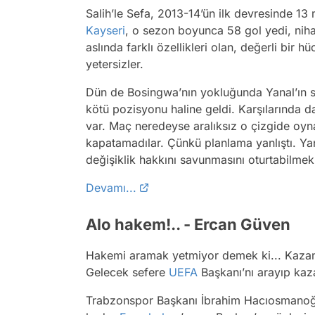
Salih’le Sefa, 2013-14’ün ilk devresinde 13
Kayseri
, o sezon boyunca 58 gol yedi, nih
aslında farklı özellikleri olan, değerli bir
yetersizler.
Dün de Bosingwa’nın yokluğunda Yanal’ın sağ
kötü pozisyonu haline geldi. Karşılarında 
var. Maç neredeyse aralıksız o çizgide oyna
kapatamadılar. Çünkü planlama yanlıştı. Ya
değişiklik hakkını savunmasını oturtabilmek
Devamı...
Alo hakem!.. - Ercan Güven
Hakemi aramak yetmiyor demek ki... Kazanm
Gelecek sefere
UEFA
Başkanı’nı arayıp kaz
Trabzonspor Başkanı İbrahim Hacıosmanoğl