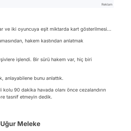
Reklam
r ve iki oyuncuya eşit miktarda kart gösterilmesi...
rumasından, hakem kastından anlatmak
şivlere işlendi. Bir sürü hakem var, hiç biri
k, anlayabilene bunu anlattık.
li kolu 90 dakika havada olanı önce cezalandırın
re tasnif etmeyin dedik.
- Uğur Meleke