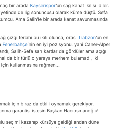
 maç bir arada
Kayserispor
’un sağ kanat ikilisi idiler.
ayetinde de lig sonuncusu olarak küme düştü. Sefa
 hücumcu. Ama Salih’le bir arada kanat savunmasında
 çizgi tercihi bu ikili olunca, orası
Trabzon
’un en
da
Fenerbahçe
’nin en iyi pozisyonu, yani Caner-Alper
ndı, Salih-Sefa sarı kartlar da gördüler ama açığı
nal da bir türlü o yaraya merhem bulamadı, iki
 için kullanmasına rağmen...
ak için biraz da etkili oynamak gerekiyor.
anma garantisi istesin Başkan Hacıosmanoğlu!
u seçimi kazanıp kürsüye geldiği andan düne