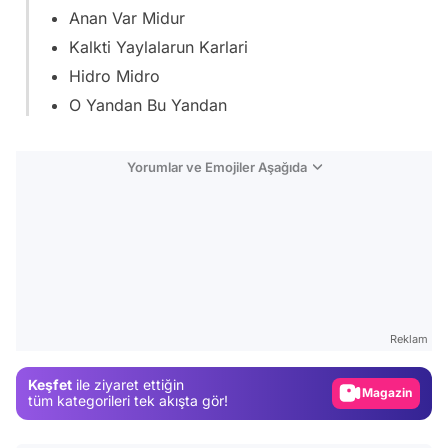
Anan Var Midur
Kalkti Yaylalarun Karlari
Hidro Midro
O Yandan Bu Yandan
Yorumlar ve Emojiler Aşağıda
Video
Test
Reklam
Gündem
Keşfet
ile ziyaret ettiğin
Magazin
tüm kategorileri tek akışta gör!
Video