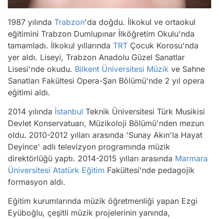
1987 yılında
Trabzon
'da doğdu. İlkokul ve ortaokul
eğitimini Trabzon Dumlupınar İlköğretim Okulu'nda
tamamladı. İlkokul yıllarında
TRT
Çocuk Korosu'nda
yer aldı. Liseyi, Trabzon Anadolu Güzel Sanatlar
Lisesi'nde okudu.
Bilkent Üniversitesi
Müzik
ve Sahne
Sanatları Fakültesi Opera-Şan Bölümü'nde 2 yıl opera
eğitimi aldı.
2014 yılında
İstanbul
Teknik Üniversitesi Türk Musikisi
Devlet Konservatuarı, Müzikoloji Bölümü'nden mezun
oldu. 2010-2012 yılları arasında 'Sunay Akın'la Hayat
Deyince' adlı televizyon programında müzik
direktörlüğü yaptı. 2014-2015 yılları arasında
Marmara
Üniversitesi
Atatürk
Eğitim
Fakültesi'nde pedagojik
formasyon aldı.
Eğitim kurumlarında müzik öğretmenliği yapan Ezgi
Eyüboğlu, çeşitli müzik projelerinin yanında,