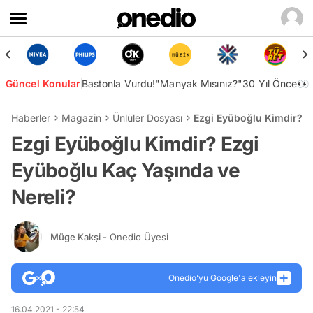
Güncel Konular
Bastonla Vurdu!
"Manyak Mısınız?"
30 Yıl Önce👀
Haberler
Magazin
Ünlüler Dosyası
Ezgi Eyüboğlu Kimdir? E
Ezgi Eyüboğlu Kimdir? Ezgi
Eyüboğlu Kaç Yaşında ve
Nereli?
Müge Kakşi
- Onedio Üyesi
Onedio’yu Google'a ekleyin
16.04.2021 - 22:54