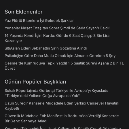
Son Eklenenler
Yaz Flörtü Bitenlere İyi Gelecek Şarkılar
Yunanlar Neşet Ertaş'tan Sonra Şimdi de Seda Sayan'ı Çaldı!
14 Yaşında Kendi İşini Kurdu: Günde 6 Saat Çalışıp 3 Bin Lira
Kazanıyor
ultrAslan Lideri Sebahattin Şirin Gözaltına Alındı
Psikolojiye Göre Daha Mutlu Olmak İçin Almanız Gereken 5 Şey
Çeşme'de Kumrucuya Tepki Yağdı! 1,5 Saatlik Süreyi Aşana 2 Bin TL
Ücret
Günün Popüler Başlıkları
Sokak Röportajında Gurbetçi Türkiye ile Avrupa'yı Kıyasladı:
"Türkiye’deki Yolların Çoğu Avrupa’da Yok"
Uzun Süredir Kanserle Mücadele Eden Şarkıcı Cansever Hayatını
Kaybetti
Güvenlik Müdahale Etti: Manifest'in Bodrum'da Verdiği Konserde
Bir Genç Sahneye Atladı
Kemerini Takmadığı İçin Uçak Kalkamadı: Küçük Çocuk Yüzünden