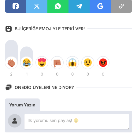
BU İÇERİĞE EMOJİYLE TEPKİ VER!
2
1
0
0
0
0
0
ONEDİO ÜYELERİ NE DİYOR?
Yorum Yazın