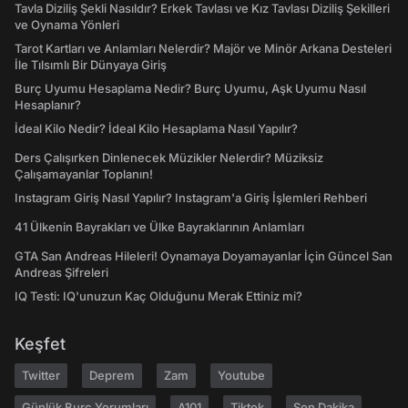
Tavla Diziliş Şekli Nasıldır? Erkek Tavlası ve Kız Tavlası Diziliş Şekilleri
ve Oynama Yönleri
Tarot Kartları ve Anlamları Nelerdir? Majör ve Minör Arkana Desteleri
İle Tılsımlı Bir Dünyaya Giriş
Burç Uyumu Hesaplama Nedir? Burç Uyumu, Aşk Uyumu Nasıl
Hesaplanır?
İdeal Kilo Nedir? İdeal Kilo Hesaplama Nasıl Yapılır?
Ders Çalışırken Dinlenecek Müzikler Nelerdir? Müziksiz
Çalışamayanlar Toplanın!
Instagram Giriş Nasıl Yapılır? Instagram'a Giriş İşlemleri Rehberi
41 Ülkenin Bayrakları ve Ülke Bayraklarının Anlamları
GTA San Andreas Hileleri! Oynamaya Doyamayanlar İçin Güncel San
Andreas Şifreleri
IQ Testi: IQ'unuzun Kaç Olduğunu Merak Ettiniz mi?
Keşfet
Twitter
Deprem
Zam
Youtube
Günlük Burç Yorumları
A101
Tiktok
Son Dakika