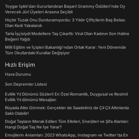
Toygar Işıklı'dan Gururlandıran Başarı! Grammy Ödülleri'nde Oy
Verecek Jüri Üyeleri Arasına Seçildi
Hiçbir Tuzak Onu Durduramıyordu: 3 Yıldır Çiftçilerin Baş Belası
Olan Kedi Yakalandı
Tarla İşçisiydi Modellere Taş Çıkarttı: Viral Olan Kadının Son Haline
Beğeni Yağdı
Milli Eğitim ve İçişleri Bakanlığı’ndan Ortak Karar: Yeni Dönemde
Tüm Okullardaki Kurallar Değişiyor
Hızlı Erişim
Hava Durumu
Son Depremler Listesi
Evlilik Yıl Dönümü Sözleri! En Özel Romantik, Duygusal ve Resimli
Evlilik Yıl dönümü Mesajları
Rüyada Altın Görmek: Gerçekler de Saadetiniz de Çil Çil Altınlarda
Saklı Olabilir!
Doğal Taşların Merak Edilen Tüm Etkileri, Enerjileri ve Şifa Alanları:
Hangi Doğal Taş Ne İşe Yarar?
Emojilerin Anlamları: 2023 WhatsApp, Instagram ve Twitter'da En