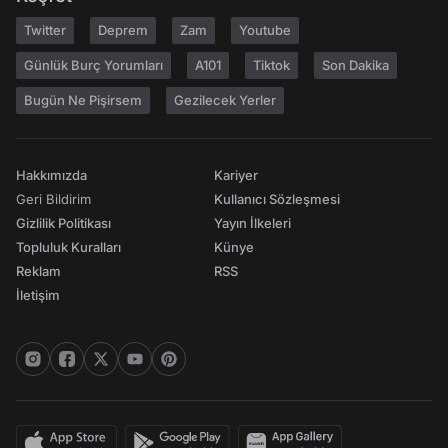
Twitter
Deprem
Zam
Youtube
Günlük Burç Yorumları
A101
Tiktok
Son Dakika
Bugün Ne Pişirsem
Gezilecek Yerler
Hakkımızda
Kariyer
Geri Bildirim
Kullanıcı Sözleşmesi
Gizlilik Politikası
Yayın İlkeleri
Topluluk Kuralları
Künye
Reklam
RSS
İletişim