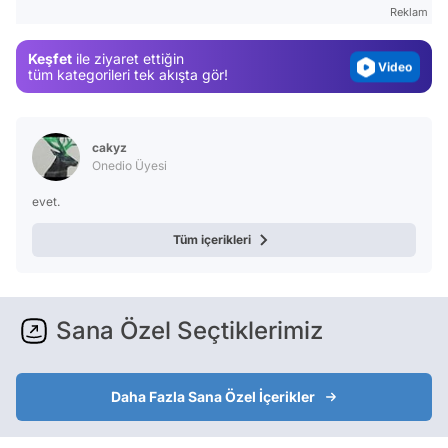
Gündem
Reklam
Magazin
Keşfet
ile ziyaret ettiğin
Video
tüm kategorileri tek akışta gör!
Test
cakyz
Onedio Üyesi
evet.
Tüm içerikleri
Sana Özel Seçtiklerimiz
Daha Fazla Sana Özel İçerikler