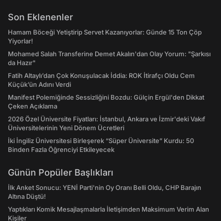
Son Eklenenler
Hamam Böceği Yetiştirip Servet Kazanıyorlar: Günde 15 Ton Çöp
Yiyorlar!
Mohamed Salah Transferine Demet Akalın'dan Olay Yorum: "Şarkısı
da Hazır"
Fatih Altaylı’dan Çok Konuşulacak İddia: ROK İtirafçı Oldu Cem
Küçük’ün Adını Verdi
Manifest Polemiğinde Sessizliğini Bozdu: Gülçin Ergül'den Dikkat
Çeken Açıklama
2026 Özel Üniversite Fiyatları: İstanbul, Ankara ve İzmir'deki Vakıf
Üniversitelerinin Yeni Dönem Ücretleri
İki İngiliz Üniversitesi Birleşerek “Süper Üniversite” Kurdu: 50
Binden Fazla Öğrenciyi Etkileyecek
Günün Popüler Başlıkları
İlk Anket Sonucu: YENİ Parti'nin Oy Oranı Belli Oldu, CHP Barajın
Altına Düştü!
Yaptıkları Komik Mesajlaşmalarla İletişimden Maksimum Verim Alan
Kişiler