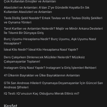
Çok Kullanılan Emojiler ve Anlamları
Atasözleri ve Anlamları: A'dan Z'ye Gündelik Hayatta En Sık
Kullanılan Atasözleri ve Anlamları
Tavla Diziliş Şekli Nasıldır? Erkek Tavlası ve Kız Tavlası Diziliş Şekilleri
ve Oynama Yönleri
Tarot Kartları ve Anlamları Nelerdir? Majör ve Minör Arkana Desteleri
İle Tılsımlı Bir Dünyaya Giriş
Burç Uyumu Hesaplama Nedir? Burç Uyumu, Aşk Uyumu Nasıl
Hesaplanır?
İdeal Kilo Nedir? İdeal Kilo Hesaplama Nasıl Yapılır?
Ders Çalışırken Dinlenecek Müzikler Nelerdir? Müziksiz
Çalışamayanlar Toplanın!
Instagram Giriş Nasıl Yapılır? Instagram'a Giriş İşlemleri Rehberi
41 Ülkenin Bayrakları ve Ülke Bayraklarının Anlamları
GTA San Andreas Hileleri! Oynamaya Doyamayanlar İçin Güncel San
Andreas Şifreleri
IQ Testi: IQ'unuzun Kaç Olduğunu Merak Ettiniz mi?
Keşfet