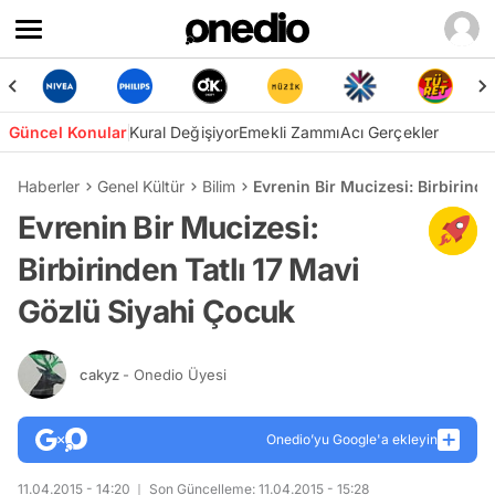
Güncel Konular
Kural Değişiyor
Emekli Zammı
Acı Gerçekler
Haberler
Genel Kültür
Bilim
Evrenin Bir Mucizesi: Birbirind
Evrenin Bir Mucizesi:
Birbirinden Tatlı 17 Mavi
Gözlü Siyahi Çocuk
cakyz
- Onedio Üyesi
Onedio’yu Google'a ekleyin
11.04.2015 - 14:20
Son Güncelleme: 11.04.2015 - 15:28