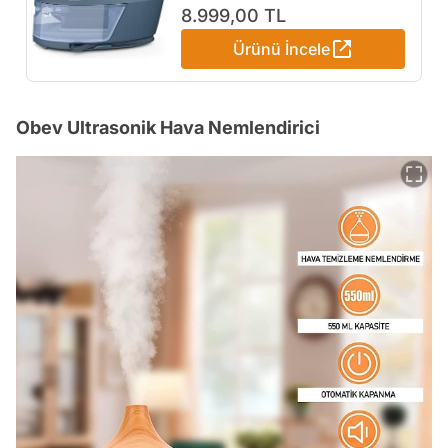
Güçlü Buhar, Yanma
8.999,00 TL
Garantisi Yok, Kompakt
Ürünü İncele
Tasarım, 1,8L Çıkarılabilir Su
Haznesi, SteamGlide
Advanced Taban
(PSG6042/20)
Obev Ultrasonik Hava Nemlendirici