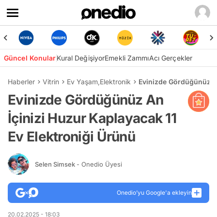
Güncel Konular
Kural Değişiyor
Emekli Zammı
Acı Gerçekler
Haberler
Vitrin
Ev Yaşam
,
Elektronik
Evinizde Gördüğünüz An
Evinizde Gördüğünüz An
İçinizi Huzur Kaplayacak 11
Ev Elektroniği Ürünü
Selen Simsek
- Onedio Üyesi
Onedio’yu Google'a ekleyin
20.02.2025 - 18:03