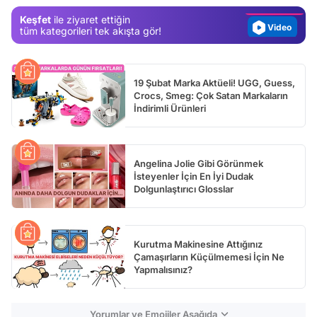
Magazin
Keşfet
ile ziyaret ettiğin
Video
tüm kategorileri tek akışta gör!
Test
19 Şubat Marka Aktüeli! UGG, Guess,
Crocs, Smeg: Çok Satan Markaların
İndirimli Ürünleri
Angelina Jolie Gibi Görünmek
İsteyenler İçin En İyi Dudak
Dolgunlaştırıcı Glosslar
Kurutma Makinesine Attığınız
Çamaşırların Küçülmemesi İçin Ne
Yapmalısınız?
Yorumlar ve Emojiler Aşağıda