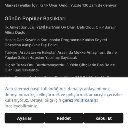
Market Fiyatları İçin Kritik Uyarı Geldi: Yüzde 100 Zam Bekleniyor
Günün Popüler Başlıkları
İlk Anket Sonucu: YENİ Parti'nin Oy Oranı Belli Oldu, CHP Barajın
Altına Düştü!
Hasan Can Kaya’nın Konuşanlar Programına Katılan Seyirci
Gözaltına Alınıp Sınır Dışı Edildi
Türkiye, Arabistan ve Pakistan Arasında Mekke Anlaşması: Birine
Yapılan Saldırı Hepsine Yapılmış Sayılacak
Hiçbir Tuzak Onu Durduramıyordu: 3 Yıldır Çiftçilerin Baş Belası
Olan Kedi Yakalandı
İçme Suyuna Kur'an-ı Kerim Dinletiliyor: 31 Yıllık Alışkanlık, O
İlimizde 24 Saat Devam Ediyor
Fatih Altaylı’dan Çok Konuşulacak İddia: ROK İtirafçı Oldu Cem
Küçük’ün Adını Verdi
Hızlı Erişim
Hava Durumu
Son Depremler Listesi