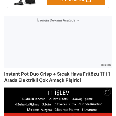
NanoClean, Allergy H13
Filtre, XB9125/07
İçeriğin Devamı Aşağıda
Reklam
Instant Pot Duo Crisp + Sıcak Hava Fritözü 11'i 1
Arada Elektrikli Çok Amaçlı Pişirici