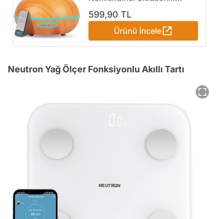
Ortam Nemlendirici Oda
599,90 TL
Nemlendirici Işıklı Buharlı
Ürünü İncele
Nemlendirici Ayarlanabilir
Zamanlayıcılı Otomatik
Kapanma Özelliği
Nemlendirici Led Işıklı Buhar
Neutron Yağ Ölçer Fonksiyonlu Akıllı Tartı
Makinesi (Açık Ahşap)