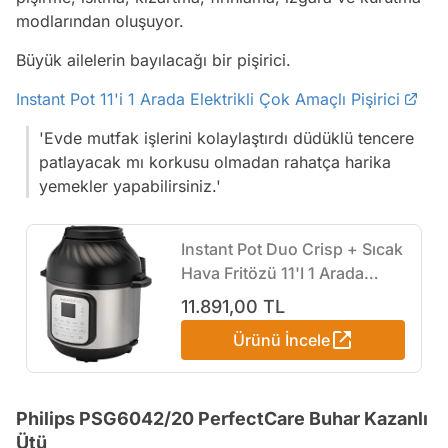
modlarından oluşuyor.
Büyük ailelerin bayılacağı bir pişirici.
Instant Pot 11'i 1 Arada Elektrikli Çok Amaçlı Pişirici
'Evde mutfak işlerini kolaylaştırdı düdüklü tencere
patlayacak mı korkusu olmadan rahatça harika
yemekler yapabilirsiniz.'
Instant Pot Duo Crisp + Sıcak
Hava Fritözü 11'I 1 Arada
Elektrikli Çok Amaçlı Pişirici
11.891,00 TL
5,7 L - Paslanmaz Çelik
Ürünü İncele
Philips PSG6042/20 PerfectCare Buhar Kazanlı
Ütü