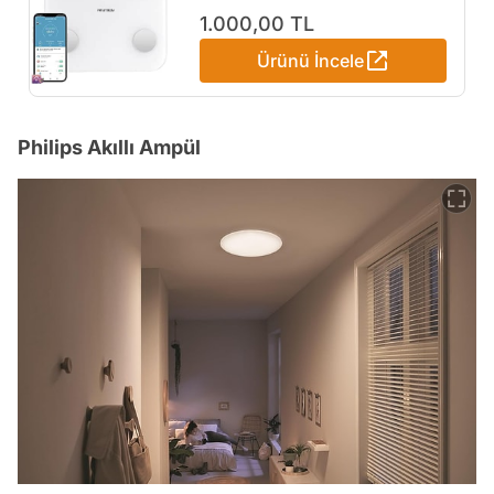
Bluetooth Tartı - Yüksek
1.000,00 TL
Hassasiyet - Akıllı Kaydetme
Ürünü İncele
- Akıllı Telefon Uygulamalı
Bluetooth aktarma özelliği ile
uygulama ve terazi arasında
yenilikçi bağlantı
Philips Akıllı Ampül