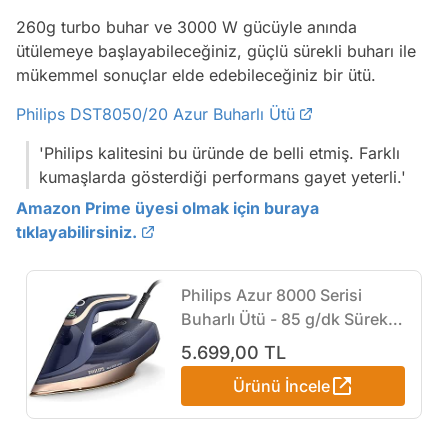
260g turbo buhar ve 3000 W gücüyle anında
ütülemeye başlayabileceğiniz, güçlü sürekli buharı ile
mükemmel sonuçlar elde edebileceğiniz bir ütü.
Philips DST8050/20 Azur Buharlı Ütü
'Philips kalitesini bu üründe de belli etmiş. Farklı
kumaşlarda gösterdiği performans gayet yeterli.'
Amazon Prime üyesi olmak için buraya
tıklayabilirsiniz.
Philips Azur 8000 Serisi
Buharlı Ütü - 85 g/dk Sürekli
Buhar, 260g Turbo Şok
5.699,00 TL
Video
Buhar, 3000 W, OptimalTEMP
Ürünü İncele
Test
Teknolojisi, SteamGlide Elite
Taban, Koyu Mavi
Gündem
(DST8050/20)