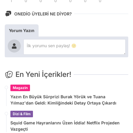
1
0
0
0
0
0
0
ONEDİO ÜYELERİ NE DİYOR?
Yorum Yazın
En Yeni İçerikler!
Magazin
Yazın En Büyük Sürprizi Burak Yörük ve Tuana
Yılmaz'dan Geldi: Kimliğindeki Detay Ortaya Çıkardı
Dizi & Film
Squid Game Hayranlarını Üzen İddia! Netflix Projeden
Vazgeçti