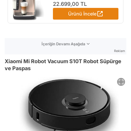
Makinesi 20 Sıcak ve Soğuk
22.699,00 TL
İçecek, Renkli Dokunmatik
Ürünü İncele
Ekran, Beyaz Roze Renk,
QuickStart, SilentBrew
Teknolojisi (EP5543/80)
İçeriğin Devamı Aşağıda
Reklam
Xiaomi Mi Robot Vacuum S10T Robot Süpürge
ve Paspas