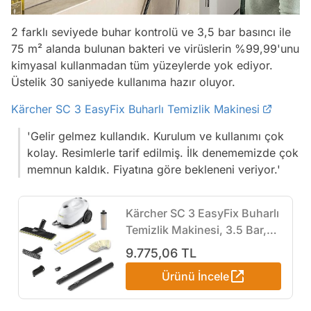
2 farklı seviyede buhar kontrolü ve 3,5 bar basıncı ile
75 m² alanda bulunan bakteri ve virüslerin %99,99'unu
kimyasal kullanmadan tüm yüzeylerde yok ediyor.
Üstelik 30 saniyede kullanıma hazır oluyor.
Kärcher SC 3 EasyFix Buharlı Temizlik Makinesi
'Gelir gelmez kullandık. Kurulum ve kullanımı çok
kolay. Resimlerle tarif edilmiş. İlk denememizde çok
memnun kaldık. Fiyatına göre bekleneni veriyor.'
Kärcher SC 3 EasyFix Buharlı
Temizlik Makinesi, 3.5 Bar,
75 m² Temizleme Alanı,
9.775,06 TL
Beyaz
Ürünü İncele