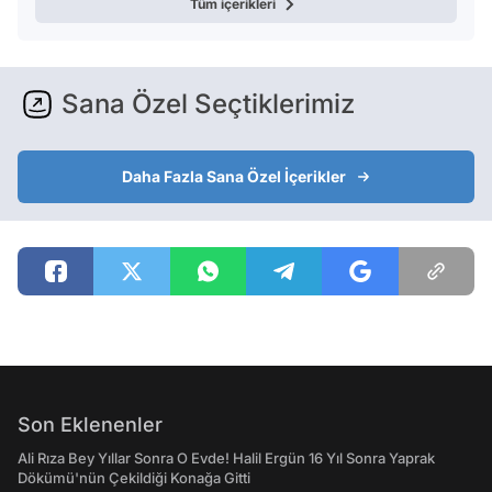
Tüm içerikleri
Sana Özel Seçtiklerimiz
Daha Fazla Sana Özel İçerikler
Son Eklenenler
Ali Rıza Bey Yıllar Sonra O Evde! Halil Ergün 16 Yıl Sonra Yaprak
Dökümü'nün Çekildiği Konağa Gitti