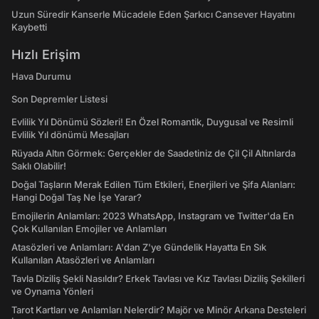
Uzun Süredir Kanserle Mücadele Eden Şarkıcı Cansever Hayatını
Kaybetti
Hızlı Erişim
Hava Durumu
Son Depremler Listesi
Evlilik Yıl Dönümü Sözleri! En Özel Romantik, Duygusal ve Resimli
Evlilik Yıl dönümü Mesajları
Rüyada Altın Görmek: Gerçekler de Saadetiniz de Çil Çil Altınlarda
Saklı Olabilir!
Doğal Taşların Merak Edilen Tüm Etkileri, Enerjileri ve Şifa Alanları:
Hangi Doğal Taş Ne İşe Yarar?
Emojilerin Anlamları: 2023 WhatsApp, Instagram ve Twitter'da En
Çok Kullanılan Emojiler ve Anlamları
Atasözleri ve Anlamları: A'dan Z'ye Gündelik Hayatta En Sık
Kullanılan Atasözleri ve Anlamları
Tavla Diziliş Şekli Nasıldır? Erkek Tavlası ve Kız Tavlası Diziliş Şekilleri
ve Oynama Yönleri
Tarot Kartları ve Anlamları Nelerdir? Majör ve Minör Arkana Desteleri