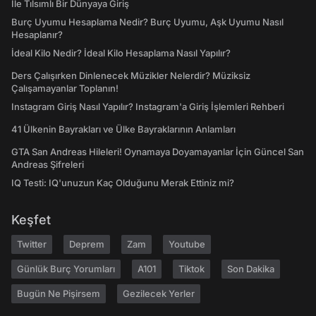
İle Tılsımlı Bir Dünyaya Giriş
Burç Uyumu Hesaplama Nedir? Burç Uyumu, Aşk Uyumu Nasıl
Hesaplanır?
İdeal Kilo Nedir? İdeal Kilo Hesaplama Nasıl Yapılır?
Ders Çalışırken Dinlenecek Müzikler Nelerdir? Müziksiz
Çalışamayanlar Toplanın!
Instagram Giriş Nasıl Yapılır? Instagram'a Giriş İşlemleri Rehberi
41 Ülkenin Bayrakları ve Ülke Bayraklarının Anlamları
GTA San Andreas Hileleri! Oynamaya Doyamayanlar İçin Güncel San
Andreas Şifreleri
IQ Testi: IQ'unuzun Kaç Olduğunu Merak Ettiniz mi?
Keşfet
Twitter
Deprem
Zam
Youtube
Günlük Burç Yorumları
A101
Tiktok
Son Dakika
Bugün Ne Pişirsem
Gezilecek Yerler