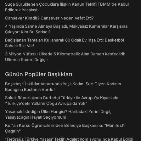
Suça Sürüklenen Çocuklara İlişkin Kanun Teklifi TBMM'de Kabul
Edilerek Yasalaştı
Cansever Kimdir? Cansever Neden Vefat Etti?
4 Yaşında Sahne Almaya Başladı, Makyajsız Kameralar Karşısına
Çıkıyor: Kim Bu Şarkıcı?
Bağışlanan Tahtaları Kullanarak 80 Odalı Ev İnşa Etti: Basketbol
Sahası Bile Var!
3 Milyon Nüfuslu Ülkede 6 Kilometrelik Altın Damarı Keşfedildi:
Ülkenin Kaderi Değişti
Günün Popüler Başlıkları
Beşiktaş-Üsküdar Vapurunda Yaşlı Kadın, Şort Giyen Kadının
Bacağına Bastonla Vurdu!
Sokak Röportajında Gurbetçi Türkiye ile Avrupa'yı Kıyasladı:
"Türkiye’deki Yolların Çoğu Avrupa’da Yok"
Yaşamak İstediğin Ülke Hangisi? Haritadaki Yerini Değil,
Yaşayacağın Hayatı Seçiyorsun!
Kur'an Kursu Öğrencilerinden Belediye Başkanına: "Manifest’i
Çağırın"
‘Terörsüz Türkiye Yasası’ Teklifi Adalet Komisyonu'nda Kabul Edildi