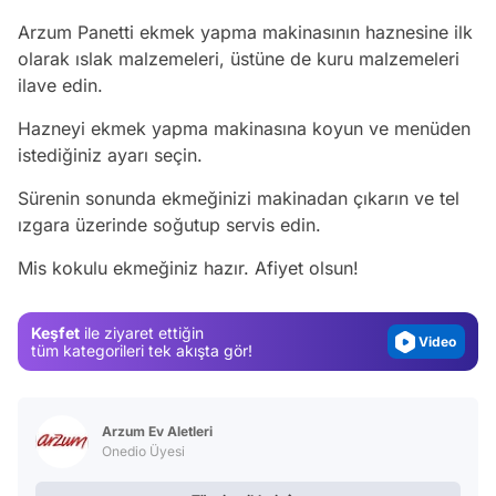
Arzum Panetti ekmek yapma makinasının haznesine ilk
olarak ıslak malzemeleri, üstüne de kuru malzemeleri
ilave edin.
Hazneyi ekmek yapma makinasına koyun ve menüden
istediğiniz ayarı seçin.
Video
Sürenin sonunda ekmeğinizi makinadan çıkarın ve tel
ızgara üzerinde soğutup servis edin.
Test
Mis kokulu ekmeğiniz hazır. Afiyet olsun!
Gündem
Magazin
Keşfet
ile ziyaret ettiğin
Video
tüm kategorileri tek akışta gör!
Test
Arzum Ev Aletleri
Onedio Üyesi