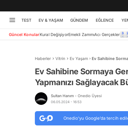
TEST
EV & YAŞAM
GÜNDEM
EĞLENCE
YE
Güncel Konular
Kural Değişiyor
Emekli Zammı
Acı Gerçekler
Haberler
Vitrin
Ev Yaşam
Ev Sahibine Sorma
Bütçe Dostu Ürünl
Ev Sahibine Sormaya Ger
Yapmanızı Sağlayacak Bü
Sultan Hanım
- Onedio Üyesi
06.05.2024 - 16:53
Onedio’yu Google’da tercih edil