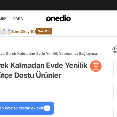
MEK
PARA
ZoneOkey 101
Seri Diz
ya Gerek Kalmadan Evde Yenilik Yapmanızı Sağlayacak
er
ek Kalmadan Evde Yenilik
tçe Dostu Ürünler
en kaynak olarak ekleyin