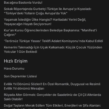
Bacağına Bastonla Vurdu!
Sokak Röportajında Gurbetçi Türkiye ile Avrupa'yı Kıyasladı:
"Türkiye’deki Yolların Çoğu Avrupa’da Yok"
Yaşamak İstediğin Ülke Hangisi? Haritadaki Yerini Değil,
Yaşayacağın Hayatı Seçiyorsun!
Kur'an Kursu Öğrencilerinden Belediye Başkanına: "Manifest’i
Çağırın"
‘Terörsüz Türkiye Yasası’ Teklifi Adalet Komisyonu'nda Kabul Edildi
Kemerini Takmadığı İçin Uçak Kalkamadı: Küçük Çocuk Yüzünden
Yolcular 1 Gün Bekledi
Hızlı Erişim
Hava Durumu
Son Depremler Listesi
Evlilik Yıl Dönümü Sözleri! En Özel Romantik, Duygusal ve Resimli
Evlilik Yıl dönümü Mesajları
Rüyada Altın Görmek: Gerçekler de Saadetiniz de Çil Çil Altınlarda
Saklı Olabilir!
Doğal Taşların Merak Edilen Tüm Etkileri, Enerjileri ve Şifa Alanları: