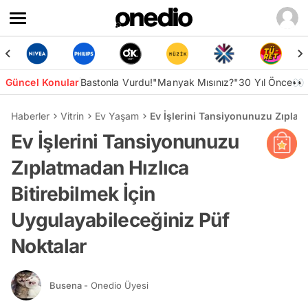
Güncel Konular
Bastonla Vurdu!
"Manyak Mısınız?"
30 Yıl Önce👀
Haberler
Vitrin
Ev Yaşam
Ev İşlerini Tansiyonunuzu Zıplatm
Ev İşlerini Tansiyonunuzu
Zıplatmadan Hızlıca
Bitirebilmek İçin
Uygulayabileceğiniz Püf
Noktalar
Busena
- Onedio Üyesi