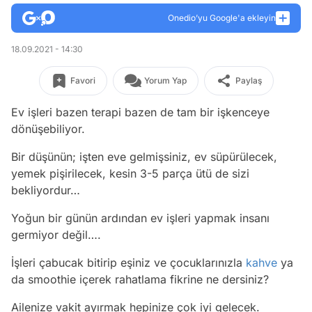
Onedio’yu Google'a ekleyin
18.09.2021 - 14:30
Favori
Yorum Yap
Paylaş
Ev işleri bazen terapi bazen de tam bir işkenceye
dönüşebiliyor.
Bir düşünün; işten eve gelmişsiniz, ev süpürülecek,
yemek pişirilecek, kesin 3-5 parça ütü de sizi
bekliyordur…
Yoğun bir günün ardından ev işleri yapmak insanı
germiyor değil….
İşleri çabucak bitirip eşiniz ve çocuklarınızla
kahve
ya
da smoothie içerek rahatlama fikrine ne dersiniz?
Ailenize vakit ayırmak hepinize çok iyi gelecek.