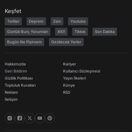
Keşfet
Twitter
Deprem
Zam
Youtube
Günlük Burç Yorumları
A101
Tiktok
Son Dakika
Bugün Ne Pişirsem
Gezilecek Yerler
Hakkımızda
Kariyer
Geri Bildirim
Kullanıcı Sözleşmesi
Gizlilik Politikası
Yayın İlkeleri
Topluluk Kuralları
Künye
Reklam
RSS
İletişim