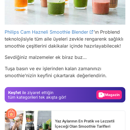
Philips Cam Hazneli Smoothie Blender
’ın Problend
teknolojisiyle tüm aile üyeleri zevkle rengarenk sağlıklı
smoothie çeşitlerini dakikalar içinde hazırlayabilecek!
Video
Sevdiğiniz malzemeler ek biraz buz…
Test
Tuşa basın ve ev işlerinden kalan zamanınızı
smoothie’nizin keyfini çıkartarak değerlendirin.
Gündem
Magazin
Keşfet
ile ziyaret ettiğin
Video
tüm kategorileri tek akışta gör!
Test
Yaz Aylarının En Pratik ve Lezzetli
İçeceği Olan Smoothie Tarifleri