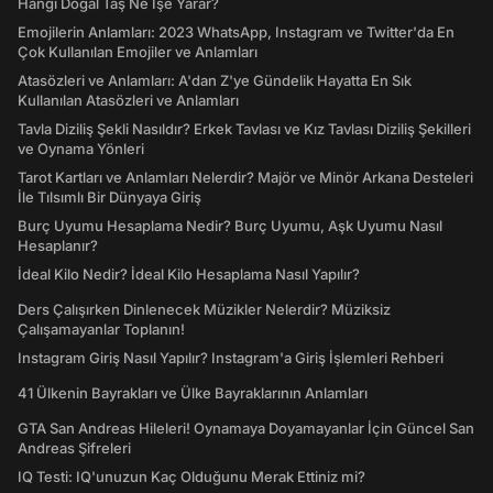
Hangi Doğal Taş Ne İşe Yarar?
Emojilerin Anlamları: 2023 WhatsApp, Instagram ve Twitter'da En
Çok Kullanılan Emojiler ve Anlamları
Atasözleri ve Anlamları: A'dan Z'ye Gündelik Hayatta En Sık
Kullanılan Atasözleri ve Anlamları
Tavla Diziliş Şekli Nasıldır? Erkek Tavlası ve Kız Tavlası Diziliş Şekilleri
ve Oynama Yönleri
Tarot Kartları ve Anlamları Nelerdir? Majör ve Minör Arkana Desteleri
İle Tılsımlı Bir Dünyaya Giriş
Burç Uyumu Hesaplama Nedir? Burç Uyumu, Aşk Uyumu Nasıl
Hesaplanır?
İdeal Kilo Nedir? İdeal Kilo Hesaplama Nasıl Yapılır?
Ders Çalışırken Dinlenecek Müzikler Nelerdir? Müziksiz
Çalışamayanlar Toplanın!
Instagram Giriş Nasıl Yapılır? Instagram'a Giriş İşlemleri Rehberi
41 Ülkenin Bayrakları ve Ülke Bayraklarının Anlamları
GTA San Andreas Hileleri! Oynamaya Doyamayanlar İçin Güncel San
Andreas Şifreleri
IQ Testi: IQ'unuzun Kaç Olduğunu Merak Ettiniz mi?