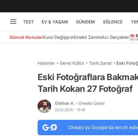
TEST
EV & YAŞAM
GÜNDEM
EĞLENCE
YE
Güncel Konular
Kural Değişiyor
Emekli Zammı
Acı Gerçekler
Haberler
Genel Kültür
Tarih
,
Sanat
Eski Foto
Fotoğraf
Eski Fotoğraflara Bakmak
Tarih Kokan 27 Fotoğraf
Gökhan A.
- Onedio Üyesi
23.10.2015 - 15:18
Onedio’yu Google’da tercih edil