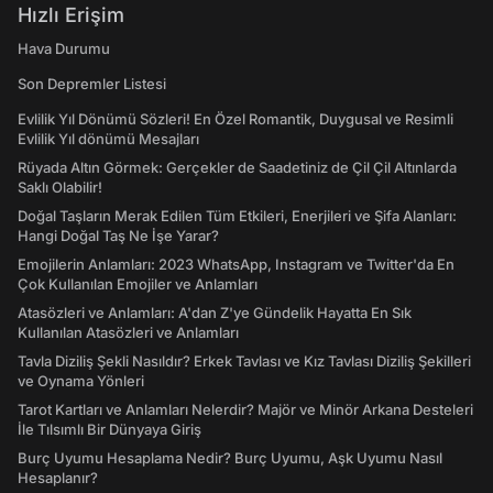
Hızlı Erişim
Hava Durumu
Son Depremler Listesi
Evlilik Yıl Dönümü Sözleri! En Özel Romantik, Duygusal ve Resimli
Evlilik Yıl dönümü Mesajları
Rüyada Altın Görmek: Gerçekler de Saadetiniz de Çil Çil Altınlarda
Saklı Olabilir!
Doğal Taşların Merak Edilen Tüm Etkileri, Enerjileri ve Şifa Alanları:
Hangi Doğal Taş Ne İşe Yarar?
Emojilerin Anlamları: 2023 WhatsApp, Instagram ve Twitter'da En
Çok Kullanılan Emojiler ve Anlamları
Atasözleri ve Anlamları: A'dan Z'ye Gündelik Hayatta En Sık
Kullanılan Atasözleri ve Anlamları
Tavla Diziliş Şekli Nasıldır? Erkek Tavlası ve Kız Tavlası Diziliş Şekilleri
ve Oynama Yönleri
Tarot Kartları ve Anlamları Nelerdir? Majör ve Minör Arkana Desteleri
İle Tılsımlı Bir Dünyaya Giriş
Burç Uyumu Hesaplama Nedir? Burç Uyumu, Aşk Uyumu Nasıl
Hesaplanır?