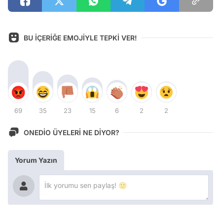
BU İÇERİĞE EMOJİYLE TEPKİ VER!
69
35
23
15
6
2
2
ONEDİO ÜYELERİ NE DİYOR?
Yorum Yazın