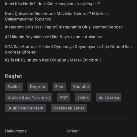
İdeal Kilo Nedir? İdeal Kilo Hesaplama Nasıl Yapılır?
Ders Çalışırken Dinlenecek Müzikler Nelerdir? Müziksiz
Çalışamayanlar Toplanın!
Instagram Giriş Nasıl Yapılır? Instagram'a Giriş İşlemleri Rehberi
41 Ülkenin Bayrakları ve Ülke Bayraklarının Anlamları
GTA San Andreas Hileleri! Oynamaya Doyamayanlar İçin Güncel San
Andreas Şifreleri
IQ Testi: IQ'unuzun Kaç Olduğunu Merak Ettiniz mi?
Keşfet
Twitter
Deprem
Zam
Youtube
Günlük Burç Yorumları
A101
Tiktok
Son Dakika
Bugün Ne Pişirsem
Gezilecek Yerler
Hakkımızda
Kariyer