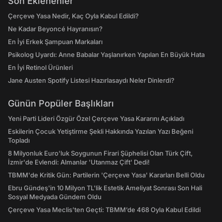
Son Eklenenler
Çerçeve Yasa Nedir, Kaç Oyla Kabul Edildi?
Ne Kadar Beyoncé Hayranısın?
En İyi Erkek Şampuan Markaları
Psikolog Uyardı: Anne Babalar Yaşlanırken Yapılan En Büyük Hata
En İyi Retinol Ürünleri
Jane Austen Spotify Listesi Hazırlasaydı Neler Dinlerdi?
Günün Popüler Başlıkları
Yeni Parti Lideri Özgür Özel Çerçeve Yasa Kararını Açıkladı
Eskilerin Çocuk Yetiştirme Şekli Hakkında Yazılan Yazı Beğeni
Topladı
8 Milyonluk Euro'luk Soygunun Firari Şüphelisi Olan Türk Çift,
İzmir'de Evlendi: Almanlar 'Utanmaz Çift' Dedi!
TBMM'de Kritik Gün: Partilerin 'Çerçeve Yasa' Kararları Belli Oldu
Ebru Gündeş'in 10 Milyon TL'lik Estetik Ameliyat Sonrası Son Hali
Sosyal Medyada Gündem Oldu
Çerçeve Yasa Meclis’ten Geçti: TBMM’de 468 Oyla Kabul Edildi