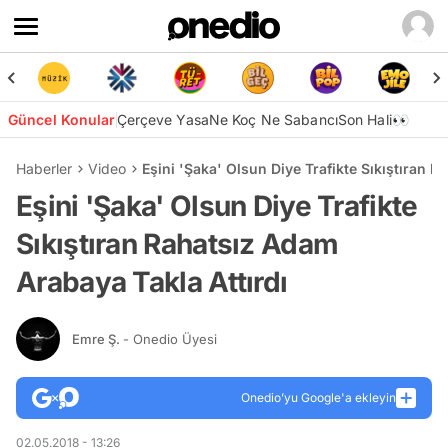
Güncel Konular
Çerçeve Yasa
Ne Koç Ne Sabancı
Son Hali👀
Haberler
Video
Eşini 'Şaka' Olsun Diye Trafikte Sıkıştıran 
Eşini 'Şaka' Olsun Diye Trafikte
Sıkıştıran Rahatsız Adam
Arabaya Takla Attırdı
Emre Ş.
- Onedio Üyesi
Onedio’yu Google'a ekleyin
02.05.2018 - 13:26