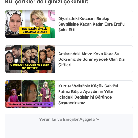
Bu içerikler de ilginizi çekebilir:
Diyalizdeki Kocasını Bırakıp
Sevgilisine Kaçan Kadın Esra Erol'u
Şoke Etti
Aralarındaki Aleve Kova Kova Su
Dökseniz de Sönmeyecek Olan Dizi
Çiftleri
Kurtlar Vadisi'nin Küçük Selvi'si
Fatma Büşra Ayaydın'ın Yıllar
İçindeki Değişimini Görünce
Şaşıracaksınız
Yorumlar ve Emojiler Aşağıda