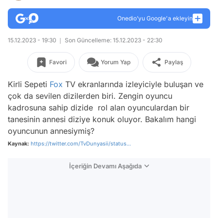
Onedio’yu Google'a ekleyin
15.12.2023 - 19:30
Son Güncelleme: 15.12.2023 - 22:30
Favori
Yorum Yap
Paylaş
Kirli Sepeti
Fox
TV ekranlarında izleyiciyle buluşan ve
çok da sevilen dizilerden biri. Zengin oyuncu
kadrosuna sahip dizide rol alan oyunculardan bir
tanesinin annesi diziye konuk oluyor. Bakalım hangi
oyuncunun annesiymiş?
Kaynak:
https://twitter.com/TvDunyasii/status...
İçeriğin Devamı Aşağıda