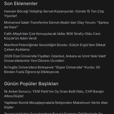
Son Eklenenler
Hamam Böceği Yetiştirip Servet Kazanıyorlar: Günde 15 Ton Çöp
Yiyorlar!
Mohamed Salah Transferine Demet Akalın'dan Olay Yorum: "Şarkısı
da Hazır"
Fatih Altaylı’dan Çok Konuşulacak İddia: ROK İtirafçı Oldu Cem
Küçük’ün Adını Verdi
Manifest Polemiğinde Sessizliğini Bozdu: Gülçin Ergül'den Dikkat
Çeken Açıklama
2026 Özel Üniversite Fiyatları: İstanbul, Ankara ve İzmir'deki Vakıf
Üniversitelerinin Yeni Dönem Ücretleri
İki İngiliz Üniversitesi Birleşerek “Süper Üniversite” Kurdu: 50
Binden Fazla Öğrenciyi Etkileyecek
Günün Popüler Başlıkları
İlk Anket Sonucu: YENİ Parti'nin Oy Oranı Belli Oldu, CHP Barajın
Altına Düştü!
Yaptıkları Komik Mesajlaşmalarla İletişimden Maksimum Verim Alan
Kişiler
Toygar Işıklı'dan Gururlandıran Başarı! Grammy Ödülleri'nde Oy