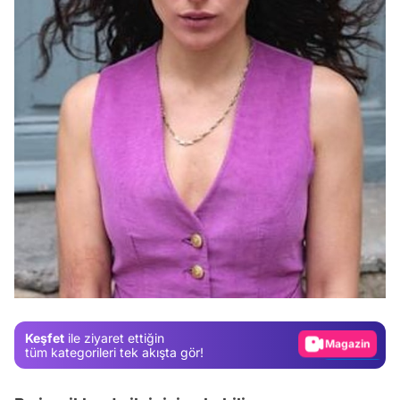
Video
Test
Gündem
Magazin
Keşfet
ile ziyaret ettiğin
Video
tüm kategorileri tek akışta gör!
Test