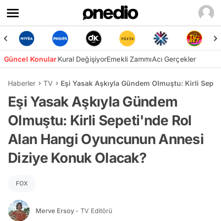
Güncel Konular
Kural Değişiyor
Emekli Zammı
Acı Gerçekler
Haberler
TV
Eşi Yasak Aşkıyla Gündem Olmuştu: Kirli Sepe
Eşi Yasak Aşkıyla Gündem
Olmuştu: Kirli Sepeti'nde Rol
Alan Hangi Oyuncunun Annesi
Diziye Konuk Olacak?
FOX
Merve Ersoy
- TV Editörü