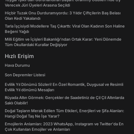
Verecek Jüri Üyeleri Arasına Seçildi
Hiçbir Tuzak Onu Durduramıyordu: 3 Yıldır Çiftçilerin Baş Belası
Olan Kedi Yakalandı
Tarla İşçisiydi Modellere Taş Çıkarttı: Viral Olan Kadının Son Haline
Beğeni Yağdı
Milli Eğitim ve İçişleri Bakanlığı’ndan Ortak Karar: Yeni Dönemde
Tüm Okullardaki Kurallar Değişiyor
Hızlı Erişim
Hava Durumu
Son Depremler Listesi
Evlilik Yıl Dönümü Sözleri! En Özel Romantik, Duygusal ve Resimli
Evlilik Yıl dönümü Mesajları
Rüyada Altın Görmek: Gerçekler de Saadetiniz de Çil Çil Altınlarda
Saklı Olabilir!
Doğal Taşların Merak Edilen Tüm Etkileri, Enerjileri ve Şifa Alanları:
Hangi Doğal Taş Ne İşe Yarar?
Emojilerin Anlamları: 2023 WhatsApp, Instagram ve Twitter'da En
Çok Kullanılan Emojiler ve Anlamları