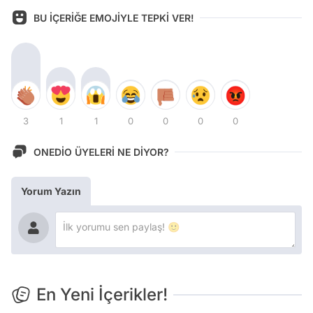
BU İÇERİĞE EMOJİYLE TEPKİ VER!
3
1
1
0
0
0
0
ONEDİO ÜYELERİ NE DİYOR?
Yorum Yazın
En Yeni İçerikler!