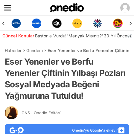
Güncel Konular
Bastonla Vurdu!
"Manyak Mısınız?"
30 Yıl Önce👀
Haberler
Gündem
Eser Yenenler ve Berfu Yenenler Çiftinin
Eser Yenenler ve Berfu
Yenenler Çiftinin Yılbaşı Pozları
Sosyal Medyada Beğeni
Yağmuruna Tutuldu!
GNS
- Onedio Editörü
Onedio’yu Google'a ekleyin