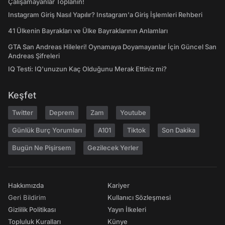
Çalışamayanlar Toplanın!
Instagram Giriş Nasıl Yapılır? Instagram'a Giriş İşlemleri Rehberi
41 Ülkenin Bayrakları ve Ülke Bayraklarının Anlamları
GTA San Andreas Hileleri! Oynamaya Doyamayanlar İçin Güncel San
Andreas Şifreleri
IQ Testi: IQ'unuzun Kaç Olduğunu Merak Ettiniz mi?
Keşfet
Twitter
Deprem
Zam
Youtube
Günlük Burç Yorumları
A101
Tiktok
Son Dakika
Bugün Ne Pişirsem
Gezilecek Yerler
Hakkımızda
Kariyer
Geri Bildirim
Kullanıcı Sözleşmesi
Gizlilik Politikası
Yayın İlkeleri
Topluluk Kuralları
Künye