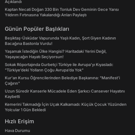
Açıklandı
Kaptan Necati Doğan 330 Bin Tonluk Dev Geminin Gece Yarısı
Yıldırım Fırtınasına Yakalandığı Anları Paylaştı
Günün Popüler Başlıkları
Beşiktaş-Üsküdar Vapurunda Yaşlı Kadın, Şort Giyen Kadının
Bacağına Bastonla Vurdu!
Yaşamak İstediğin Ülke Hangisi? Haritadaki Yerini Değil,
Yaşayacağın Hayatı Seçiyorsun!
Sokak Röportajında Gurbetçi Türkiye ile Avrupa'yı Kıyasladı:
"Türkiye’deki Yolların Çoğu Avrupa’da Yok"
Kur'an Kursu Öğrencilerinden Belediye Başkanına: "Manifest’i
Çağırın"
Uzun Süredir Kanserle Mücadele Eden Şarkıcı Cansever Hayatını
Kaybetti
Kemerini Takmadığı İçin Uçak Kalkamadı: Küçük Çocuk Yüzünden
Yolcular 1 Gün Bekledi
Hızlı Erişim
Hava Durumu