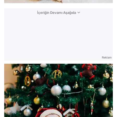
İçeriğin Devamı Aşağıda
Reklam