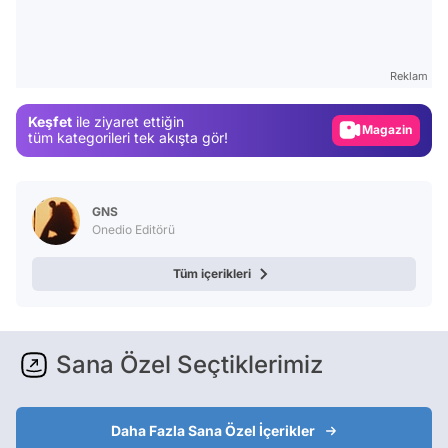
Test
Gündem
Reklam
Magazin
Keşfet
ile ziyaret ettiğin
Video
tüm kategorileri tek akışta gör!
Test
GNS
Onedio Editörü
Tüm içerikleri
Sana Özel Seçtiklerimiz
Daha Fazla Sana Özel İçerikler