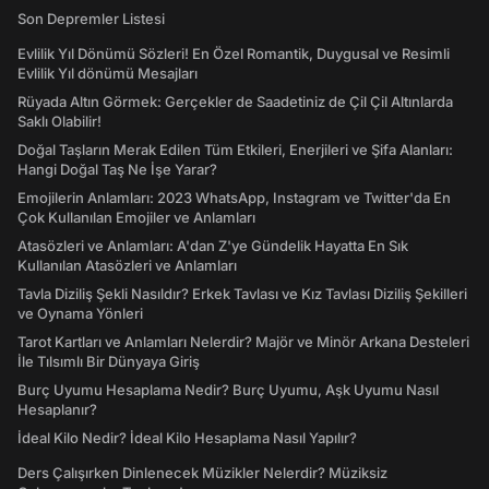
Son Depremler Listesi
Evlilik Yıl Dönümü Sözleri! En Özel Romantik, Duygusal ve Resimli
Evlilik Yıl dönümü Mesajları
Rüyada Altın Görmek: Gerçekler de Saadetiniz de Çil Çil Altınlarda
Saklı Olabilir!
Doğal Taşların Merak Edilen Tüm Etkileri, Enerjileri ve Şifa Alanları:
Hangi Doğal Taş Ne İşe Yarar?
Emojilerin Anlamları: 2023 WhatsApp, Instagram ve Twitter'da En
Çok Kullanılan Emojiler ve Anlamları
Atasözleri ve Anlamları: A'dan Z'ye Gündelik Hayatta En Sık
Kullanılan Atasözleri ve Anlamları
Tavla Diziliş Şekli Nasıldır? Erkek Tavlası ve Kız Tavlası Diziliş Şekilleri
ve Oynama Yönleri
Tarot Kartları ve Anlamları Nelerdir? Majör ve Minör Arkana Desteleri
İle Tılsımlı Bir Dünyaya Giriş
Burç Uyumu Hesaplama Nedir? Burç Uyumu, Aşk Uyumu Nasıl
Hesaplanır?
İdeal Kilo Nedir? İdeal Kilo Hesaplama Nasıl Yapılır?
Ders Çalışırken Dinlenecek Müzikler Nelerdir? Müziksiz