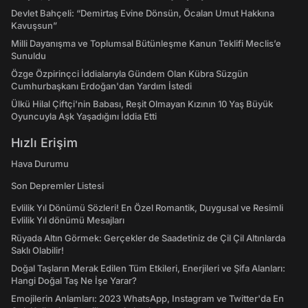
Devlet Bahçeli: “Demirtaş Evine Dönsün, Öcalan Umut Hakkına
Kavuşsun”
Milli Dayanışma ve Toplumsal Bütünleşme Kanun Teklifi Meclis’e
Sunuldu
Özge Özpirinçci İddialarıyla Gündem Olan Kübra Süzgün
Cumhurbaşkanı Erdoğan'dan Yardım İstedi
Ülkü Hilal Çiftçi'nin Babası, Reşit Olmayan Kızının 10 Yaş Büyük
Oyuncuyla Aşk Yaşadığını İddia Etti
Hızlı Erişim
Hava Durumu
Son Depremler Listesi
Evlilik Yıl Dönümü Sözleri! En Özel Romantik, Duygusal ve Resimli
Evlilik Yıl dönümü Mesajları
Rüyada Altın Görmek: Gerçekler de Saadetiniz de Çil Çil Altınlarda
Saklı Olabilir!
Doğal Taşların Merak Edilen Tüm Etkileri, Enerjileri ve Şifa Alanları:
Hangi Doğal Taş Ne İşe Yarar?
Emojilerin Anlamları: 2023 WhatsApp, Instagram ve Twitter'da En