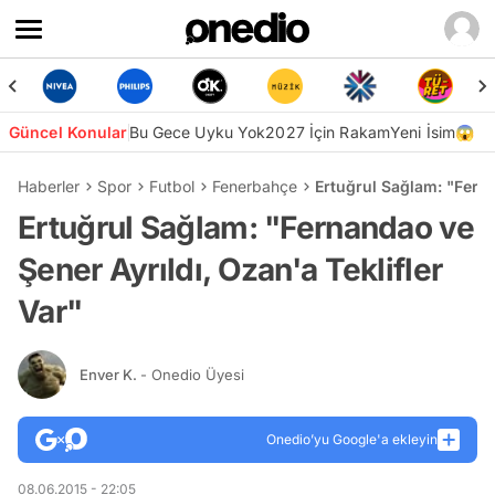
Güncel Konular
Bu Gece Uyku Yok
2027 İçin Rakam
Yeni İsim😱
Haberler
Spor
Futbol
Fenerbahçe
Ertuğrul Sağlam: "Ferna
Ertuğrul Sağlam: "Fernandao ve
Şener Ayrıldı, Ozan'a Teklifler
Var"
Enver K.
- Onedio Üyesi
Onedio’yu Google'a ekleyin
08.06.2015 - 22:05