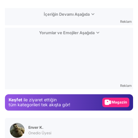
İçeriğin Devamı Aşağıda
Reklam
Yorumlar ve Emojiler Aşağıda
Video
Test
Reklam
Gündem
Keşfet
ile ziyaret ettiğin
Magazin
tüm kategorileri tek akışta gör!
Video
Test
Enver K.
Onedio Üyesi