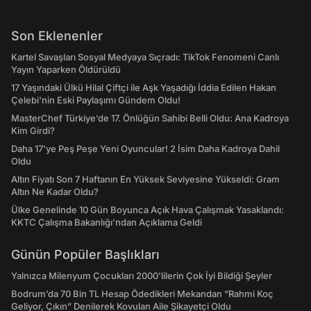
Son Eklenenler
Kartel Savaşları Sosyal Medyaya Sıçradı: TikTok Fenomeni Canlı
Yayın Yaparken Öldürüldü
17 Yaşındaki Ülkü Hilal Çiftçi ile Aşk Yaşadığı İddia Edilen Hakan
Çelebi'nin Eski Paylaşımı Gündem Oldu!
MasterChef Türkiye’de 17. Önlüğün Sahibi Belli Oldu: Ana Kadroya
Kim Girdi?
Daha 17'ye Peş Peşe Yeni Oyuncular! 2 İsim Daha Kadroya Dahil
Oldu
Altın Fiyatı Son 7 Haftanın En Yüksek Seviyesine Yükseldi: Gram
Altın Ne Kadar Oldu?
Ülke Genelinde 10 Gün Boyunca Açık Hava Çalışmak Yasaklandı:
KKTC Çalışma Bakanlığı’ndan Açıklama Geldi
Günün Popüler Başlıkları
Yalnızca Milenyum Çocukları 2000'lilerin Çok İyi Bildiği Şeyler
Bodrum’da 70 Bin TL Hesap Ödedikleri Mekandan “Rahmi Koç
Geliyor, Çıkın” Denilerek Kovulan Aile Şikayetçi Oldu