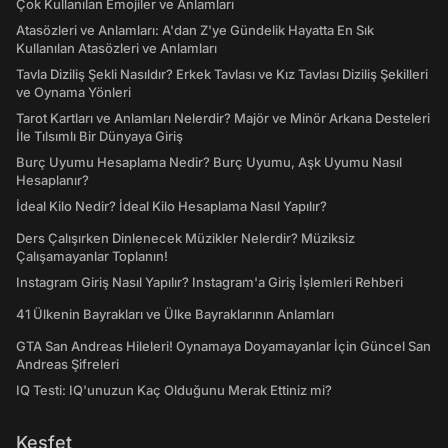
Çok Kullanılan Emojiler ve Anlamları
Atasözleri ve Anlamları: A'dan Z'ye Gündelik Hayatta En Sık
Kullanılan Atasözleri ve Anlamları
Tavla Diziliş Şekli Nasıldır? Erkek Tavlası ve Kız Tavlası Diziliş Şekilleri
ve Oynama Yönleri
Tarot Kartları ve Anlamları Nelerdir? Majör ve Minör Arkana Desteleri
İle Tılsımlı Bir Dünyaya Giriş
Burç Uyumu Hesaplama Nedir? Burç Uyumu, Aşk Uyumu Nasıl
Hesaplanır?
İdeal Kilo Nedir? İdeal Kilo Hesaplama Nasıl Yapılır?
Ders Çalışırken Dinlenecek Müzikler Nelerdir? Müziksiz
Çalışamayanlar Toplanın!
Instagram Giriş Nasıl Yapılır? Instagram'a Giriş İşlemleri Rehberi
41 Ülkenin Bayrakları ve Ülke Bayraklarının Anlamları
GTA San Andreas Hileleri! Oynamaya Doyamayanlar İçin Güncel San
Andreas Şifreleri
IQ Testi: IQ'unuzun Kaç Olduğunu Merak Ettiniz mi?
Keşfet