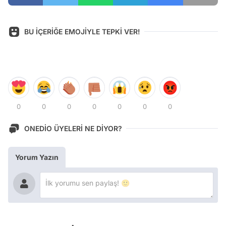
BU İÇERİĞE EMOJİYLE TEPKİ VER!
0
0
0
0
0
0
0
ONEDİO ÜYELERİ NE DİYOR?
Yorum Yazın