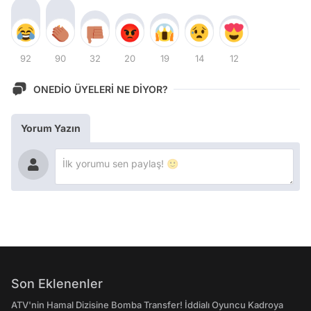
92
90
32
20
19
14
12
ONEDİO ÜYELERİ NE DİYOR?
Yorum Yazın
Son Eklenenler
ATV'nin Hamal Dizisine Bomba Transfer! İddialı Oyuncu Kadroya