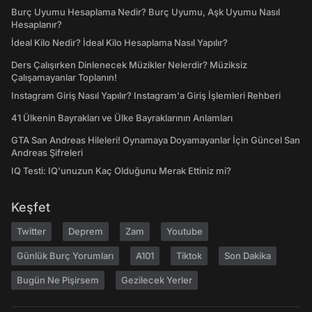
Burç Uyumu Hesaplama Nedir? Burç Uyumu, Aşk Uyumu Nasıl
Hesaplanır?
İdeal Kilo Nedir? İdeal Kilo Hesaplama Nasıl Yapılır?
Ders Çalışırken Dinlenecek Müzikler Nelerdir? Müziksiz
Çalışamayanlar Toplanın!
Instagram Giriş Nasıl Yapılır? Instagram'a Giriş İşlemleri Rehberi
41 Ülkenin Bayrakları ve Ülke Bayraklarının Anlamları
GTA San Andreas Hileleri! Oynamaya Doyamayanlar İçin Güncel San
Andreas Şifreleri
IQ Testi: IQ'unuzun Kaç Olduğunu Merak Ettiniz mi?
Keşfet
Twitter
Deprem
Zam
Youtube
Günlük Burç Yorumları
A101
Tiktok
Son Dakika
Bugün Ne Pişirsem
Gezilecek Yerler