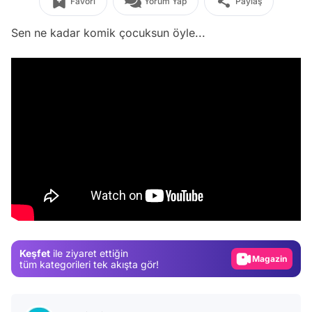
Favori
Yorum Yap
Paylaş
Sen ne kadar komik çocuksun öyle...
Video
Test
Gündem
Keşfet
ile ziyaret ettiğin
Magazin
tüm kategorileri tek akışta gör!
Video
Test