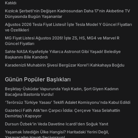
Katıldı
Kızılcık Şerbeti'nin Değişen Kadrosundan Daha 17'nin Akıbetine TV
Dünyasında Bugün Yaşananlar
Ağustos 2026 Tesla Fiyat Listesi! İşte Tesla Model Y Güncel Fiyatları
ve Özellikleri
MG Fiyat Listesi Ağustos 2026! İşte ZS, HS, MG4 ve Marvel R
Güncel Fiyatları
Sahte NASA Kıyafetiyle Yıllarca Astronot Gibi Yaşadı! Belediye
Başkanını Bile Kandırdı
Karadenizli Muhabirin Şivesi Bergüzar Korel'i Kahkahaya Boğdu
Günün Popüler Başlıkları
Beşiktaş-Üsküdar Vapurunda Yaşlı Kadın, Şort Giyen Kadının
Bacağına Bastonla Vurdu!
‘Terörsüz Türkiye Yasası’ Teklifi Adalet Komisyonu'nda Kabul Edildi
Gazeteci Fatih Atik'ten Çarpıcı İddia: Çerçeve Yasa Selahattin
Demirtaş'ı Kapsıyor
Dursun Özbek'in Veda Davetine Icardi'den Soğuk Yanıt
Yaşamak İstediğin Ülke Hangisi? Haritadaki Yerini Değil,
Yaşayacağın Hayatı Seçiyorsun!