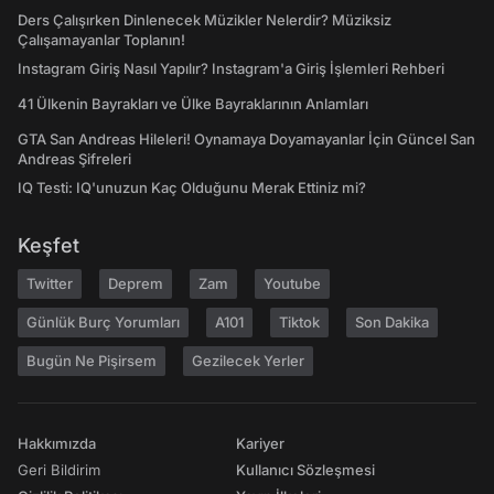
Ders Çalışırken Dinlenecek Müzikler Nelerdir? Müziksiz
Çalışamayanlar Toplanın!
Instagram Giriş Nasıl Yapılır? Instagram'a Giriş İşlemleri Rehberi
41 Ülkenin Bayrakları ve Ülke Bayraklarının Anlamları
GTA San Andreas Hileleri! Oynamaya Doyamayanlar İçin Güncel San
Andreas Şifreleri
IQ Testi: IQ'unuzun Kaç Olduğunu Merak Ettiniz mi?
Keşfet
Twitter
Deprem
Zam
Youtube
Günlük Burç Yorumları
A101
Tiktok
Son Dakika
Bugün Ne Pişirsem
Gezilecek Yerler
Hakkımızda
Kariyer
Geri Bildirim
Kullanıcı Sözleşmesi