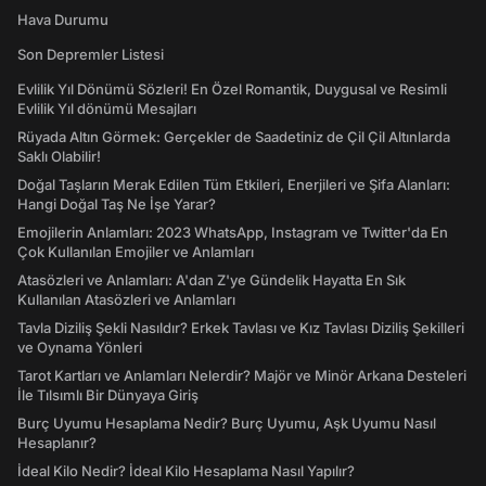
Hava Durumu
Son Depremler Listesi
Evlilik Yıl Dönümü Sözleri! En Özel Romantik, Duygusal ve Resimli
Evlilik Yıl dönümü Mesajları
Rüyada Altın Görmek: Gerçekler de Saadetiniz de Çil Çil Altınlarda
Saklı Olabilir!
Doğal Taşların Merak Edilen Tüm Etkileri, Enerjileri ve Şifa Alanları:
Hangi Doğal Taş Ne İşe Yarar?
Emojilerin Anlamları: 2023 WhatsApp, Instagram ve Twitter'da En
Çok Kullanılan Emojiler ve Anlamları
Atasözleri ve Anlamları: A'dan Z'ye Gündelik Hayatta En Sık
Kullanılan Atasözleri ve Anlamları
Tavla Diziliş Şekli Nasıldır? Erkek Tavlası ve Kız Tavlası Diziliş Şekilleri
ve Oynama Yönleri
Tarot Kartları ve Anlamları Nelerdir? Majör ve Minör Arkana Desteleri
İle Tılsımlı Bir Dünyaya Giriş
Burç Uyumu Hesaplama Nedir? Burç Uyumu, Aşk Uyumu Nasıl
Hesaplanır?
İdeal Kilo Nedir? İdeal Kilo Hesaplama Nasıl Yapılır?