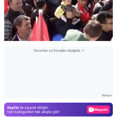
/
Yorumlar ve Emojiler Aşağıda
Video
Test
Reklam
Gündem
Keşfet
ile ziyaret ettiğin
Magazin
tüm kategorileri tek akışta gör!