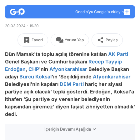
Onedio’yu Google'a ekleyin
20.03.2024 - 19:20
Favori
Yorum Yap
Paylaş
Dün Mamak'ta toplu açılış törenine katılan
AK Parti
Genel Başkanı ve Cumhurbaşkanı
Recep Tayyip
Erdoğan
,
CHP
'nin
Afyonkarahisar
Belediye Başkan
adayı
Burcu Köksal
'ın 'Seçildiğimde
Afyonkarahisar
Belediyesi’nin kapıları
DEM Parti
hariç her siyasi
partiye açık olacak' tepki gösterdi. Erdoğan, Köksal'a
ithafen 'Şu partiye oy verenler belediyenin
kapısından giremez' diyen faşist zihniyetten olmadık'
dedi.
İçeriğin Devamı Aşağıda