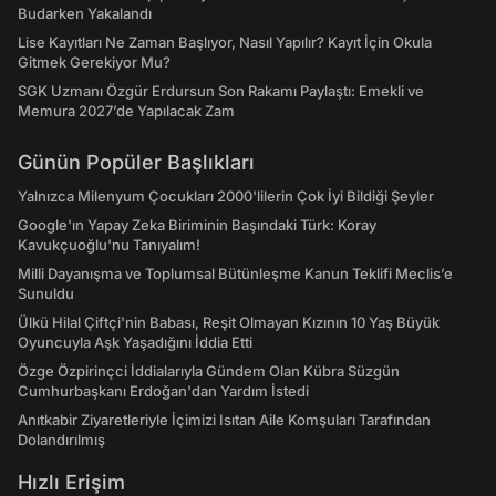
Budarken Yakalandı
Lise Kayıtları Ne Zaman Başlıyor, Nasıl Yapılır? Kayıt İçin Okula
Gitmek Gerekiyor Mu?
SGK Uzmanı Özgür Erdursun Son Rakamı Paylaştı: Emekli ve
Memura 2027’de Yapılacak Zam
Günün Popüler Başlıkları
Yalnızca Milenyum Çocukları 2000'lilerin Çok İyi Bildiği Şeyler
Google'ın Yapay Zeka Biriminin Başındaki Türk: Koray
Kavukçuoğlu'nu Tanıyalım!
Milli Dayanışma ve Toplumsal Bütünleşme Kanun Teklifi Meclis’e
Sunuldu
Ülkü Hilal Çiftçi'nin Babası, Reşit Olmayan Kızının 10 Yaş Büyük
Oyuncuyla Aşk Yaşadığını İddia Etti
Özge Özpirinçci İddialarıyla Gündem Olan Kübra Süzgün
Cumhurbaşkanı Erdoğan'dan Yardım İstedi
Anıtkabir Ziyaretleriyle İçimizi Isıtan Aile Komşuları Tarafından
Dolandırılmış
Hızlı Erişim