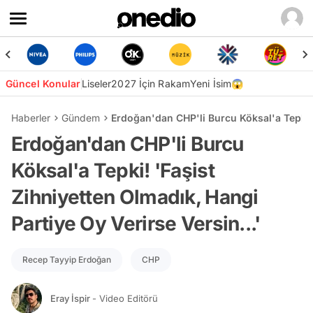
Güncel Konular
Liseler
2027 İçin Rakam
Yeni İsim😱
Haberler
Gündem
Erdoğan'dan CHP'li Burcu Köksal'a Tepki! '
Erdoğan'dan CHP'li Burcu
Köksal'a Tepki! 'Faşist
Zihniyetten Olmadık, Hangi
Partiye Oy Verirse Versin...'
Recep Tayyip Erdoğan
CHP
Eray İspir
- Video Editörü