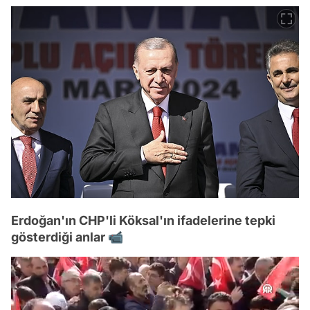
Erdoğan'ın CHP'li Köksal'ın ifadelerine tepki
gösterdiği anlar 📹