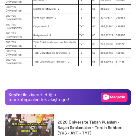
ÜNİVERSİTESİ
ERCİYES
Elektronörofizyoloji -2
TYT
65
286,613
503651
ÜNİVERSİTESİ
ERCİYES
İlk ve Acil Yardım -2
TYT
65
327,10877
269368
ÜNİVERSİTESİ
ERCİYES
Odyometri -2
TYT
65
295,75764
436495
ÜNİVERSİTESİ
ERCİYES
Radyoterapi -2
TYT
65
282,27627
538907
ÜNİVERSİTESİ
ERCİYES
Tıbbi Dokümantasyon ve Sekreterlik
TYT
65
273,93837
613522
ÜNİVERSİTESİ
-2
ERCİYES
Tıbbi Görüntüleme Teknikleri -2
TYT
65
292,65488
458193
ÜNİVERSİTESİ
Video
ERCİYES
Tıbbi Laboratuvar Teknikleri -2
TYT
65
284,89458
517435
ÜNİVERSİTESİ
Test
Gündem
Magazin
Keşfet
ile ziyaret ettiğin
Video
tüm kategorileri tek akışta gör!
Test
2020 Üniversite Taban Puanları -
Başarı Sıralamaları - Tercih Rehberi
(YKS - AYT - TYT)