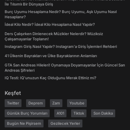
İle Tılsımlı Bir Dünyaya Giriş
Burç Uyumu Hesaplama Nedir? Burç Uyumu, Aşk Uyumu Nasıl
Hesaplanır?
İdeal Kilo Nedir? İdeal Kilo Hesaplama Nasıl Yapılır?
Ders Çalışırken Dinlenecek Müzikler Nelerdir? Müziksiz
Çalışamayanlar Toplanın!
Instagram Giriş Nasıl Yapılır? Instagram'a Giriş İşlemleri Rehberi
41 Ülkenin Bayrakları ve Ülke Bayraklarının Anlamları
GTA San Andreas Hileleri! Oynamaya Doyamayanlar İçin Güncel San
Andreas Şifreleri
IQ Testi: IQ'unuzun Kaç Olduğunu Merak Ettiniz mi?
Keşfet
Twitter
Deprem
Zam
Youtube
Günlük Burç Yorumları
A101
Tiktok
Son Dakika
Bugün Ne Pişirsem
Gezilecek Yerler