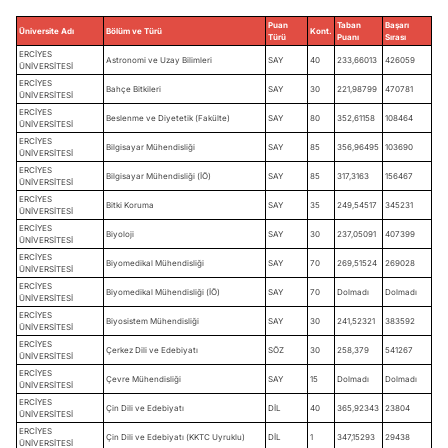
Puan
Taban
Başarı
Üniversite Adı
Bölüm ve Türü
Kont.
Türü
Puanı
Sırası
ERCİYES
Astronomi ve Uzay Bilimleri
SAY
40
233,66013
426059
ÜNİVERSİTESİ
ERCİYES
Bahçe Bitkileri
SAY
30
221,98799
470781
ÜNİVERSİTESİ
ERCİYES
Beslenme ve Diyetetik (Fakülte)
SAY
80
352,61158
108464
ÜNİVERSİTESİ
ERCİYES
Bilgisayar Mühendisliği
SAY
85
356,96495
103690
ÜNİVERSİTESİ
ERCİYES
Bilgisayar Mühendisliği (İÖ)
SAY
85
317,3163
156467
ÜNİVERSİTESİ
ERCİYES
Bitki Koruma
SAY
35
249,54517
345231
ÜNİVERSİTESİ
ERCİYES
Biyoloji
SAY
30
237,05091
407399
ÜNİVERSİTESİ
ERCİYES
Biyomedikal Mühendisliği
SAY
70
269,51524
269028
ÜNİVERSİTESİ
ERCİYES
Biyomedikal Mühendisliği (İÖ)
SAY
70
Dolmadı
Dolmadı
ÜNİVERSİTESİ
ERCİYES
Biyosistem Mühendisliği
SAY
30
241,52321
383592
ÜNİVERSİTESİ
ERCİYES
Çerkez Dili ve Edebiyatı
SÖZ
30
258,379
541267
ÜNİVERSİTESİ
ERCİYES
Çevre Mühendisliği
SAY
15
Dolmadı
Dolmadı
ÜNİVERSİTESİ
ERCİYES
Çin Dili ve Edebiyatı
DİL
40
365,92343
23804
ÜNİVERSİTESİ
ERCİYES
Çin Dili ve Edebiyatı (KKTC Uyruklu)
DİL
1
347,15293
29438
ÜNİVERSİTESİ