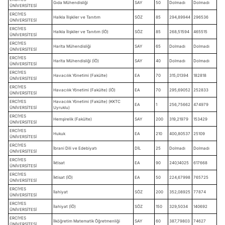
Gıda Mühendisliği
SAY
50
Dolmadı
Dolmadı
ÜNİVERSİTESİ
ERCİYES
Halkla İlişkiler ve Tanıtım
SÖZ
85
294,89944
296536
ÜNİVERSİTESİ
ERCİYES
Halkla İlişkiler ve Tanıtım (İÖ)
SÖZ
85
268,51594
465515
ÜNİVERSİTESİ
ERCİYES
Harita Mühendisliği
SAY
65
Dolmadı
Dolmadı
ÜNİVERSİTESİ
ERCİYES
Harita Mühendisliği (İÖ)
SAY
40
Dolmadı
Dolmadı
ÜNİVERSİTESİ
ERCİYES
Havacılık Yönetimi (Fakülte)
EA
70
315,01394
182818
ÜNİVERSİTESİ
ERCİYES
Havacılık Yönetimi (Fakülte) (İÖ)
EA
70
295,69052
252833
ÜNİVERSİTESİ
ERCİYES
Havacılık Yönetimi (Fakülte) (KKTC
EA
1
256,75662
474979
ÜNİVERSİTESİ
Uyruklu)
ERCİYES
Hemşirelik (Fakülte)
SAY
200
319,21979
153429
ÜNİVERSİTESİ
ERCİYES
Hukuk
EA
210
400,80537
25109
ÜNİVERSİTESİ
ERCİYES
İbrani Dili ve Edebiyatı
DİL
25
Dolmadı
Dolmadı
ÜNİVERSİTESİ
ERCİYES
İktisat
EA
90
240,14025
617668
ÜNİVERSİTESİ
ERCİYES
İktisat (İÖ)
EA
50
224,67998
765725
ÜNİVERSİTESİ
ERCİYES
İlahiyat
SÖZ
200
352,08925
77874
ÜNİVERSİTESİ
ERCİYES
İlahiyat (İÖ)
SÖZ
150
329,5034
140692
ÜNİVERSİTESİ
ERCİYES
İlköğretim Matematik Öğretmenliği
SAY
60
387,79803
74627
ÜNİVERSİTESİ