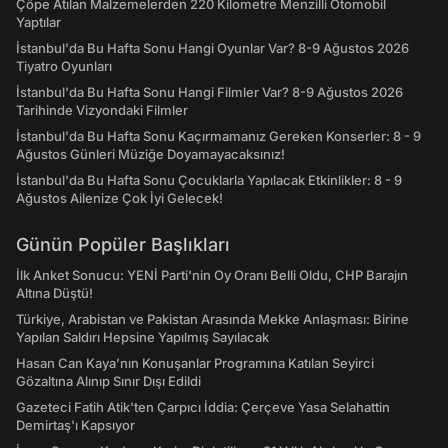
Çöpe Atılan Malzemelerden 220 Kilometre Menzilli Otomobil
Yaptılar
İstanbul'da Bu Hafta Sonu Hangi Oyunlar Var? 8-9 Ağustos 2026
Tiyatro Oyunları
İstanbul'da Bu Hafta Sonu Hangi Filmler Var? 8-9 Ağustos 2026
Tarihinde Vizyondaki Filmler
İstanbul'da Bu Hafta Sonu Kaçırmamanız Gereken Konserler: 8 - 9
Ağustos Günleri Müziğe Doyamayacaksınız!
İstanbul'da Bu Hafta Sonu Çocuklarla Yapılacak Etkinlikler: 8 - 9
Ağustos Ailenize Çok İyi Gelecek!
Günün Popüler Başlıkları
İlk Anket Sonucu: YENİ Parti'nin Oy Oranı Belli Oldu, CHP Barajın
Altına Düştü!
Türkiye, Arabistan ve Pakistan Arasında Mekke Anlaşması: Birine
Yapılan Saldırı Hepsine Yapılmış Sayılacak
Hasan Can Kaya’nın Konuşanlar Programına Katılan Seyirci
Gözaltına Alınıp Sınır Dışı Edildi
Gazeteci Fatih Atik'ten Çarpıcı İddia: Çerçeve Yasa Selahattin
Demirtaş'ı Kapsıyor