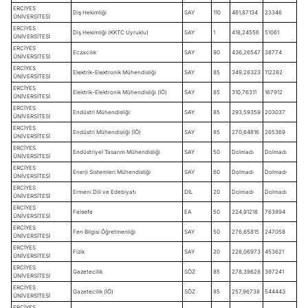
ERCİYES
Diş Hekimliği
SAY
110
461,87134
23346
ÜNİVERSİTESİ
ERCİYES
Diş Hekimliği (KKTC Uyruklu)
SAY
1
418,24556
51061
ÜNİVERSİTESİ
ERCİYES
Eczacılık
SAY
90
436,26547
38774
ÜNİVERSİTESİ
ERCİYES
Elektrik-Elektronik Mühendisliği
SAY
85
349,28323
112282
ÜNİVERSİTESİ
ERCİYES
Elektrik-Elektronik Mühendisliği (İÖ)
SAY
85
310,76311
167912
ÜNİVERSİTESİ
ERCİYES
Endüstri Mühendisliği
SAY
85
293,59359
203037
ÜNİVERSİTESİ
ERCİYES
Endüstri Mühendisliği (İÖ)
SAY
85
270,64816
265369
ÜNİVERSİTESİ
ERCİYES
Endüstriyel Tasarım Mühendisliği
SAY
50
Dolmadı
Dolmadı
ÜNİVERSİTESİ
ERCİYES
Enerji Sistemleri Mühendisliği
SAY
60
Dolmadı
Dolmadı
ÜNİVERSİTESİ
ERCİYES
Ermeni Dili ve Edebiyatı
DİL
20
Dolmadı
Dolmadı
ÜNİVERSİTESİ
ERCİYES
Felsefe
EA
50
224,91218
763994
ÜNİVERSİTESİ
ERCİYES
Fen Bilgisi Öğretmenliği
SAY
50
276,65815
247058
ÜNİVERSİTESİ
ERCİYES
Fizik
SAY
20
228,06973
453621
ÜNİVERSİTESİ
ERCİYES
Gazetecilik
SÖZ
85
278,39628
397241
ÜNİVERSİTESİ
ERCİYES
Gazetecilik (İÖ)
SÖZ
85
257,96738
544443
ÜNİVERSİTESİ
ERCİYES