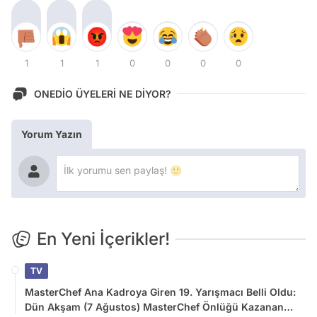
1
1
1
0
0
0
0
ONEDİO ÜYELERİ NE DİYOR?
Yorum Yazın
En Yeni İçerikler!
TV
MasterChef Ana Kadroya Giren 19. Yarışmacı Belli Oldu:
Dün Akşam (7 Ağustos) MasterChef Önlüğü Kazanan