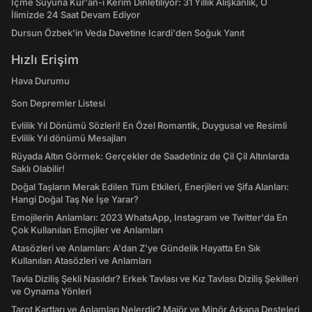
İçme Suyuna Kur'an-ı Kerim Dinletiliyor: 31 Yıllık Alışkanlık, O
İlimizde 24 Saat Devam Ediyor
Dursun Özbek'in Veda Davetine Icardi'den Soğuk Yanıt
Hızlı Erişim
Hava Durumu
Son Depremler Listesi
Evlilik Yıl Dönümü Sözleri! En Özel Romantik, Duygusal ve Resimli
Evlilik Yıl dönümü Mesajları
Rüyada Altın Görmek: Gerçekler de Saadetiniz de Çil Çil Altınlarda
Saklı Olabilir!
Doğal Taşların Merak Edilen Tüm Etkileri, Enerjileri ve Şifa Alanları:
Hangi Doğal Taş Ne İşe Yarar?
Emojilerin Anlamları: 2023 WhatsApp, Instagram ve Twitter'da En
Çok Kullanılan Emojiler ve Anlamları
Atasözleri ve Anlamları: A'dan Z'ye Gündelik Hayatta En Sık
Kullanılan Atasözleri ve Anlamları
Tavla Diziliş Şekli Nasıldır? Erkek Tavlası ve Kız Tavlası Diziliş Şekilleri
ve Oynama Yönleri
Tarot Kartları ve Anlamları Nelerdir? Majör ve Minör Arkana Desteleri