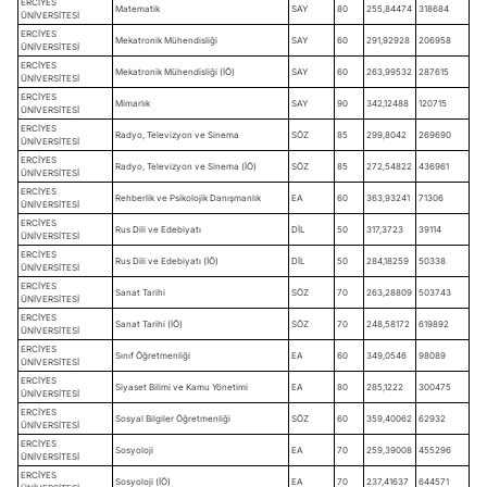
ERCİYES
Matematik
SAY
80
255,84474
318684
ÜNİVERSİTESİ
ERCİYES
Mekatronik Mühendisliği
SAY
60
291,92928
206958
ÜNİVERSİTESİ
ERCİYES
Mekatronik Mühendisliği (İÖ)
SAY
60
263,99532
287615
ÜNİVERSİTESİ
ERCİYES
Mimarlık
SAY
90
342,12488
120715
ÜNİVERSİTESİ
ERCİYES
Radyo, Televizyon ve Sinema
SÖZ
85
299,8042
269690
ÜNİVERSİTESİ
ERCİYES
Radyo, Televizyon ve Sinema (İÖ)
SÖZ
85
272,54822
436961
ÜNİVERSİTESİ
ERCİYES
Rehberlik ve Psikolojik Danışmanlık
EA
60
363,93241
71306
ÜNİVERSİTESİ
ERCİYES
Rus Dili ve Edebiyatı
DİL
50
317,3723
39114
ÜNİVERSİTESİ
ERCİYES
Rus Dili ve Edebiyatı (İÖ)
DİL
50
284,18259
50338
ÜNİVERSİTESİ
ERCİYES
Sanat Tarihi
SÖZ
70
263,28809
503743
ÜNİVERSİTESİ
ERCİYES
Sanat Tarihi (İÖ)
SÖZ
70
248,58172
619892
ÜNİVERSİTESİ
ERCİYES
Sınıf Öğretmenliği
EA
60
349,0546
98089
ÜNİVERSİTESİ
ERCİYES
Siyaset Bilimi ve Kamu Yönetimi
EA
80
285,1222
300475
ÜNİVERSİTESİ
ERCİYES
Sosyal Bilgiler Öğretmenliği
SÖZ
60
359,40062
62932
ÜNİVERSİTESİ
ERCİYES
Sosyoloji
EA
70
259,39008
455296
ÜNİVERSİTESİ
ERCİYES
Sosyoloji (İÖ)
EA
70
237,41637
644571