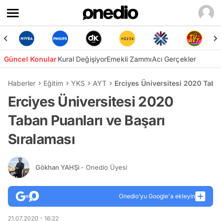
Güncel Konular
Kural Değişiyor
Emekli Zammı
Acı Gerçekler
Haberler
Eğitim
YKS
AYT
Erciyes Üniversitesi 2020 Taba
Erciyes Üniversitesi 2020
Taban Puanları ve Başarı
Sıralaması
Gökhan YAHŞi
- Onedio Üyesi
Onedio’yu Google'a ekleyin
21.07.2020 - 16:22