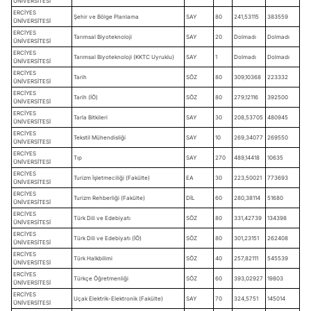
ÜNİVERSİTESİ
ERCİYES
Şehir ve Bölge Planlama
SAY
80
241,53115
383559
ÜNİVERSİTESİ
ERCİYES
Tarımsal Biyoteknoloji
SAY
20
Dolmadı
Dolmadı
ÜNİVERSİTESİ
ERCİYES
Tarımsal Biyoteknoloji (KKTC Uyruklu)
SAY
1
Dolmadı
Dolmadı
ÜNİVERSİTESİ
ERCİYES
Tarih
SÖZ
80
309,10368
223332
ÜNİVERSİTESİ
ERCİYES
Tarih (İÖ)
SÖZ
80
279,12116
392500
ÜNİVERSİTESİ
ERCİYES
Tarla Bitkileri
SAY
30
208,53705
480945
ÜNİVERSİTESİ
ERCİYES
Tekstil Mühendisliği
SAY
10
269,34077
269550
ÜNİVERSİTESİ
ERCİYES
Tıp
SAY
270
489,14418
10635
ÜNİVERSİTESİ
ERCİYES
Turizm İşletmeciliği (Fakülte)
EA
30
223,50021
773693
ÜNİVERSİTESİ
ERCİYES
Turizm Rehberliği (Fakülte)
DİL
60
280,38114
51680
ÜNİVERSİTESİ
ERCİYES
Türk Dili ve Edebiyatı
SÖZ
80
331,42739
134398
ÜNİVERSİTESİ
ERCİYES
Türk Dili ve Edebiyatı (İÖ)
SÖZ
80
301,23151
262408
ÜNİVERSİTESİ
ERCİYES
Türk Halkbilimi
SÖZ
40
257,82111
545539
ÜNİVERSİTESİ
ERCİYES
Türkçe Öğretmenliği
SÖZ
60
393,02927
19803
ÜNİVERSİTESİ
ERCİYES
Uçak Elektrik-Elektronik (Fakülte)
SAY
70
324,5751
145014
ÜNİVERSİTESİ