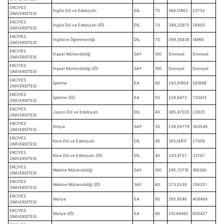
ERCİYES
İngiliz Dili ve Edebiyatı
DİL
70
366,13862
23752
ÜNİVERSİTESİ
ERCİYES
İngiliz Dili ve Edebiyatı (İÖ)
DİL
70
349,20975
28850
ÜNİVERSİTESİ
ERCİYES
İngilizce Öğretmenliği
DİL
70
399,38436
14966
ÜNİVERSİTESİ
ERCİYES
İnşaat Mühendisliği
SAY
100
Dolmadı
Dolmadı
ÜNİVERSİTESİ
ERCİYES
İnşaat Mühendisliği (İÖ)
SAY
100
Dolmadı
Dolmadı
ÜNİVERSİTESİ
ERCİYES
İşletme
EA
90
243,91904
581998
ÜNİVERSİTESİ
ERCİYES
İşletme (İÖ)
EA
50
229,9472
720413
ÜNİVERSİTESİ
ERCİYES
Japon Dili ve Edebiyatı
DİL
40
365,47035
23925
ÜNİVERSİTESİ
ERCİYES
Kimya
SAY
30
239,59779
393549
ÜNİVERSİTESİ
ERCİYES
Kore Dili ve Edebiyatı
DİL
40
355,14417
27009
ÜNİVERSİTESİ
ERCİYES
Kore Dili ve Edebiyatı (İÖ)
DİL
40
333,4757
33767
ÜNİVERSİTESİ
ERCİYES
Makine Mühendisliği
SAY
100
295,70718
198380
ÜNİVERSİTESİ
ERCİYES
Makine Mühendisliği (İÖ)
SAY
80
273,5535
256251
ÜNİVERSİTESİ
ERCİYES
Maliye
EA
80
265,9546
409468
ÜNİVERSİTESİ
ERCİYES
Maliye (İÖ)
EA
80
241,94492
600427
ÜNİVERSİTESİ