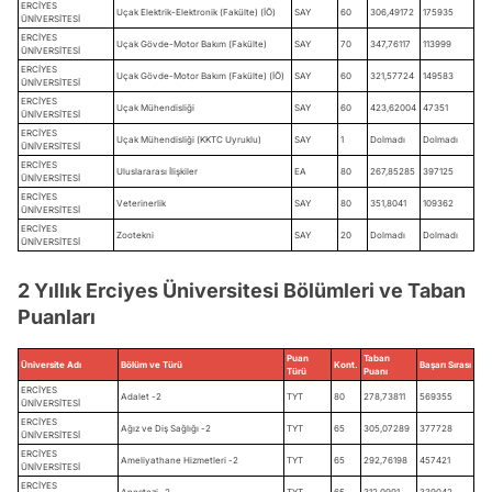
ERCİYES
Uçak Elektrik-Elektronik (Fakülte) (İÖ)
SAY
60
306,49172
175935
ÜNİVERSİTESİ
ERCİYES
Uçak Gövde-Motor Bakım (Fakülte)
SAY
70
347,76117
113999
ÜNİVERSİTESİ
ERCİYES
Uçak Gövde-Motor Bakım (Fakülte) (İÖ)
SAY
60
321,57724
149583
ÜNİVERSİTESİ
ERCİYES
Uçak Mühendisliği
SAY
60
423,62004
47351
ÜNİVERSİTESİ
ERCİYES
Uçak Mühendisliği (KKTC Uyruklu)
SAY
1
Dolmadı
Dolmadı
ÜNİVERSİTESİ
ERCİYES
Uluslararası İlişkiler
EA
80
267,85285
397125
ÜNİVERSİTESİ
ERCİYES
Veterinerlik
SAY
80
351,8041
109362
ÜNİVERSİTESİ
ERCİYES
Zootekni
SAY
20
Dolmadı
Dolmadı
ÜNİVERSİTESİ
2 Yıllık Erciyes Üniversitesi Bölümleri ve Taban
Puanları
Puan
Taban
Üniversite Adı
Bölüm ve Türü
Kont.
Başarı Sırası
Türü
Puanı
ERCİYES
Adalet -2
TYT
80
278,73811
569355
ÜNİVERSİTESİ
ERCİYES
Ağız ve Diş Sağlığı -2
TYT
65
305,07289
377728
ÜNİVERSİTESİ
ERCİYES
Ameliyathane Hizmetleri -2
TYT
65
292,76198
457421
ÜNİVERSİTESİ
ERCİYES
Anestezi -2
TYT
65
312,0991
339042