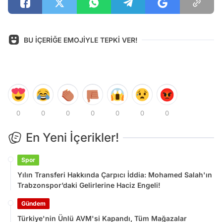
BU İÇERİĞE EMOJİYLE TEPKİ VER!
0
0
0
0
0
0
0
En Yeni İçerikler!
Spor
Yılın Transferi Hakkında Çarpıcı İddia: Mohamed Salah'ın
Trabzonspor’daki Gelirlerine Haciz Engeli!
Gündem
Türkiye'nin Ünlü AVM'si Kapandı, Tüm Mağazalar