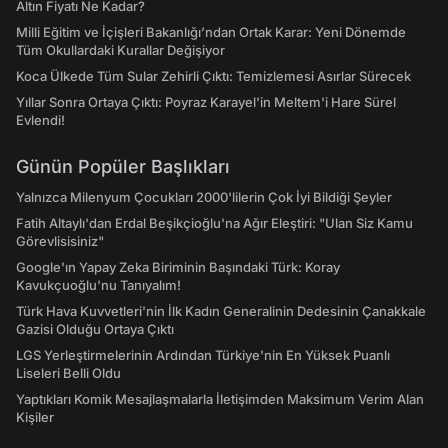
Altın Fiyatı Ne Kadar?
Milli Eğitim ve İçişleri Bakanlığı’ndan Ortak Karar: Yeni Dönemde
Tüm Okullardaki Kurallar Değişiyor
Koca Ülkede Tüm Sular Zehirli Çıktı: Temizlemesi Asırlar Sürecek
Yıllar Sonra Ortaya Çıktı: Poyraz Karayel'in Meltem'i Hare Sürel
Evlendi!
Günün Popüler Başlıkları
Yalnızca Milenyum Çocukları 2000'lilerin Çok İyi Bildiği Şeyler
Fatih Altaylı'dan Erdal Beşikçioğlu'na Ağır Eleştiri: "Ulan Siz Kamu
Görevlisisiniz"
Google'ın Yapay Zeka Biriminin Başındaki Türk: Koray
Kavukçuoğlu'nu Tanıyalım!
Türk Hava Kuvvetleri'nin İlk Kadın Generalinin Dedesinin Çanakkale
Gazisi Olduğu Ortaya Çıktı
LGS Yerleştirmelerinin Ardından Türkiye'nin En Yüksek Puanlı
Liseleri Belli Oldu
Yaptıkları Komik Mesajlaşmalarla İletişimden Maksimum Verim Alan
Kişiler