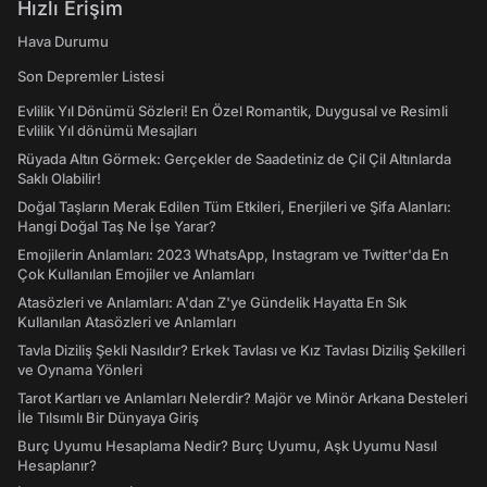
Hızlı Erişim
Hava Durumu
Son Depremler Listesi
Evlilik Yıl Dönümü Sözleri! En Özel Romantik, Duygusal ve Resimli
Evlilik Yıl dönümü Mesajları
Rüyada Altın Görmek: Gerçekler de Saadetiniz de Çil Çil Altınlarda
Saklı Olabilir!
Doğal Taşların Merak Edilen Tüm Etkileri, Enerjileri ve Şifa Alanları:
Hangi Doğal Taş Ne İşe Yarar?
Emojilerin Anlamları: 2023 WhatsApp, Instagram ve Twitter'da En
Çok Kullanılan Emojiler ve Anlamları
Atasözleri ve Anlamları: A'dan Z'ye Gündelik Hayatta En Sık
Kullanılan Atasözleri ve Anlamları
Tavla Diziliş Şekli Nasıldır? Erkek Tavlası ve Kız Tavlası Diziliş Şekilleri
ve Oynama Yönleri
Tarot Kartları ve Anlamları Nelerdir? Majör ve Minör Arkana Desteleri
İle Tılsımlı Bir Dünyaya Giriş
Burç Uyumu Hesaplama Nedir? Burç Uyumu, Aşk Uyumu Nasıl
Hesaplanır?