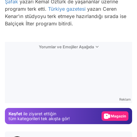
Şafak
yazarı Kemal Öztürk de yaşananlar üzerine
programı terk etti.
Türkiye gazetesi
yazarı Ceren
Kenar’ın stüdyoyu terk etmeye hazırlandığı sırada ise
Balçiçek İlter programı bitirdi.
Yorumlar ve Emojiler Aşağıda
Video
Test
Reklam
Gündem
Keşfet
ile ziyaret ettiğin
Magazin
tüm kategorileri tek akışta gör!
Video
Test