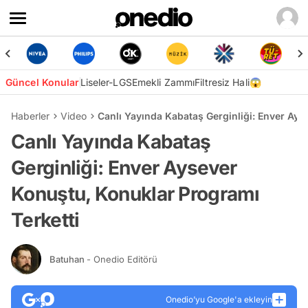
Güncel Konular
Liseler-LGS
Emekli Zammı
Filtresiz Hali😱
Haberler
Video
Canlı Yayında Kabataş Gerginliği: Enver Ays
Canlı Yayında Kabataş
Gerginliği: Enver Aysever
Konuştu, Konuklar Programı
Terketti
Batuhan
- Onedio Editörü
Onedio’yu Google'a ekleyin