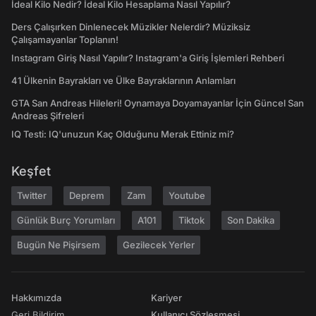
İdeal Kilo Nedir? İdeal Kilo Hesaplama Nasıl Yapılır?
Ders Çalışırken Dinlenecek Müzikler Nelerdir? Müziksiz
Çalışamayanlar Toplanın!
Instagram Giriş Nasıl Yapılır? Instagram'a Giriş İşlemleri Rehberi
41 Ülkenin Bayrakları ve Ülke Bayraklarının Anlamları
GTA San Andreas Hileleri! Oynamaya Doyamayanlar İçin Güncel San
Andreas Şifreleri
IQ Testi: IQ'unuzun Kaç Olduğunu Merak Ettiniz mi?
Keşfet
Twitter
Deprem
Zam
Youtube
Günlük Burç Yorumları
A101
Tiktok
Son Dakika
Bugün Ne Pişirsem
Gezilecek Yerler
Hakkımızda
Kariyer
Geri Bildirim
Kullanıcı Sözleşmesi