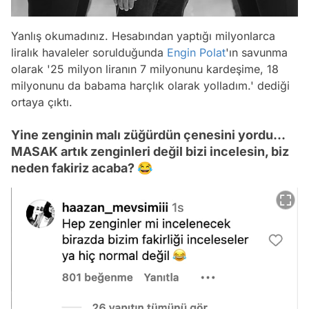
Yanlış okumadınız. Hesabından yaptığı milyonlarca
liralık havaleler sorulduğunda
Engin Polat
'ın savunma
olarak '25 milyon liranın 7 milyonunu kardeşime, 18
milyonunu da babama harçlık olarak yolladım.' dediği
ortaya çıktı.
Yine zenginin malı züğürdün çenesini yordu...
MASAK artık zenginleri değil bizi incelesin, biz
neden fakiriz acaba? 😂