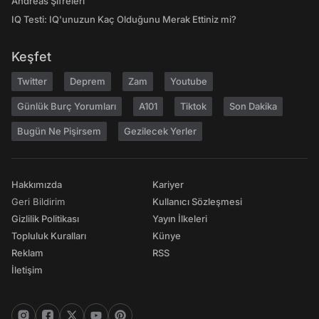
Andreas Şifreleri
IQ Testi: IQ'unuzun Kaç Olduğunu Merak Ettiniz mi?
Keşfet
Twitter
Deprem
Zam
Youtube
Günlük Burç Yorumları
A101
Tiktok
Son Dakika
Bugün Ne Pişirsem
Gezilecek Yerler
Hakkımızda
Kariyer
Geri Bildirim
Kullanıcı Sözleşmesi
Gizlilik Politikası
Yayın İlkeleri
Topluluk Kuralları
Künye
Reklam
RSS
İletişim