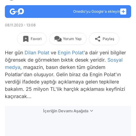
Onedio’yu Google'a ekleyin
08.11.2023 - 13:08
Favori
Yorum Yap
Paylaş
Her gün
Dilan Polat
ve
Engin Polat
'a dair yeni bilgiler
öğrensek de görmekten bıktık desek yeridir.
Sosyal
medya
, magazin, basın derken tüm gündem
Polatlar'dan oluşuyor. Gelin biraz da Engin Polat'ın
verdiği ifadede yaptığı açıklamaya gelen tepkilere
bakalım. 25 milyon TL'lik harçlık açıklaması keyfinizi
kaçıracak...
İçeriğin Devamı Aşağıda