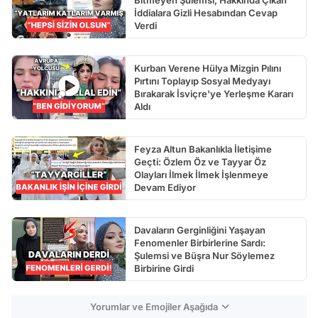
Bitmeyen Şulemsi, Hakkında Çıkan
İddialara Gizli Hesabından Cevap
Verdi
Kurban Verene Hülya Mizgin Pılını
Pırtını Toplayıp Sosyal Medyayı
Bırakarak İsviçre'ye Yerleşme Kararı
Aldı
Feyza Altun Bakanlıkla İletişime
Geçti: Özlem Öz ve Tayyar Öz
Olayları İlmek İlmek İşlenmeye
Devam Ediyor
Davaların Gerginliğini Yaşayan
Fenomenler Birbirlerine Sardı:
Şulemsi ve Büşra Nur Söylemez
Birbirine Girdi
Yorumlar ve Emojiler Aşağıda