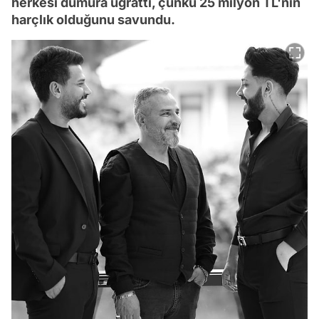
herkesi dumura uğrattı, çünkü 25 milyon TL'nin
harçlık olduğunu savundu.