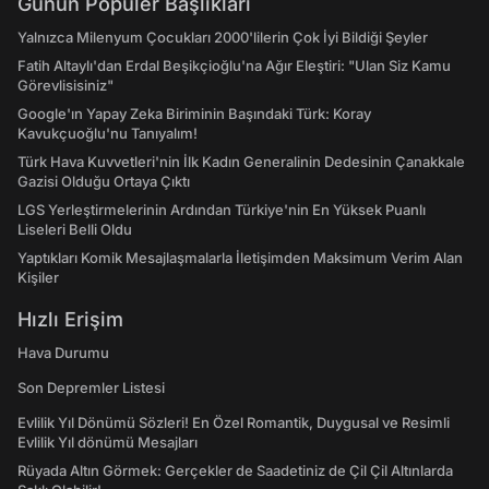
Günün Popüler Başlıkları
Yalnızca Milenyum Çocukları 2000'lilerin Çok İyi Bildiği Şeyler
Fatih Altaylı'dan Erdal Beşikçioğlu'na Ağır Eleştiri: "Ulan Siz Kamu
Görevlisisiniz"
Google'ın Yapay Zeka Biriminin Başındaki Türk: Koray
Kavukçuoğlu'nu Tanıyalım!
Türk Hava Kuvvetleri'nin İlk Kadın Generalinin Dedesinin Çanakkale
Gazisi Olduğu Ortaya Çıktı
LGS Yerleştirmelerinin Ardından Türkiye'nin En Yüksek Puanlı
Liseleri Belli Oldu
Yaptıkları Komik Mesajlaşmalarla İletişimden Maksimum Verim Alan
Kişiler
Hızlı Erişim
Hava Durumu
Son Depremler Listesi
Evlilik Yıl Dönümü Sözleri! En Özel Romantik, Duygusal ve Resimli
Evlilik Yıl dönümü Mesajları
Rüyada Altın Görmek: Gerçekler de Saadetiniz de Çil Çil Altınlarda