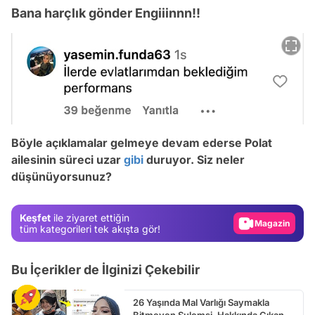
Bana harçlık gönder Engiiinnn!!
Böyle açıklamalar gelmeye devam ederse Polat
Video
ailesinin süreci uzar
gibi
duruyor. Siz neler
düşünüyorsunuz?
Test
Gündem
Keşfet
ile ziyaret ettiğin
Magazin
tüm kategorileri tek akışta gör!
Video
Bu İçerikler de İlginizi Çekebilir
Test
26 Yaşında Mal Varlığı Saymakla