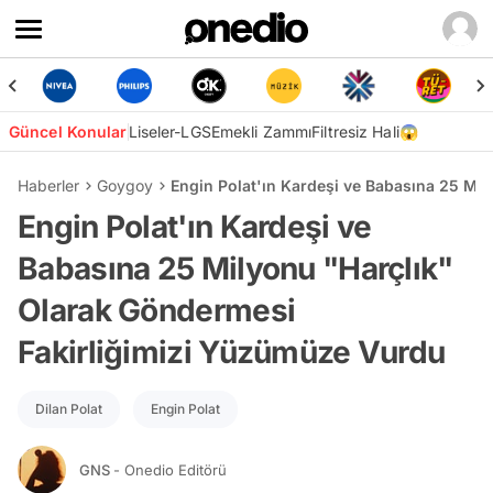
Güncel Konular
Liseler-LGS
Emekli Zammı
Filtresiz Hali😱
Haberler
Goygoy
Engin Polat'ın Kardeşi ve Babasına 25 Mi
Engin Polat'ın Kardeşi ve
Babasına 25 Milyonu "Harçlık"
Olarak Göndermesi
Fakirliğimizi Yüzümüze Vurdu
Dilan Polat
Engin Polat
GNS
- Onedio Editörü