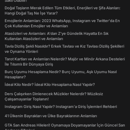
Saklı Olabilir!
Doğal Taşların Merak Edilen Tüm Etkileri, Enerjileri ve Şifa Alanları:
Hangi Doğal Taş Ne İşe Yarar?
Emojilerin Anlamları: 2023 WhatsApp, Instagram ve Twitter'da En
Çok Kullanılan Emojiler ve Anlamları
Atasözleri ve Anlamları: A'dan Z'ye Gündelik Hayatta En Sık
Kullanılan Atasözleri ve Anlamları
Tavla Diziliş Şekli Nasıldır? Erkek Tavlası ve Kız Tavlası Diziliş Şekilleri
ve Oynama Yönleri
Tarot Kartları ve Anlamları Nelerdir? Majör ve Minör Arkana Desteleri
İle Tılsımlı Bir Dünyaya Giriş
Burç Uyumu Hesaplama Nedir? Burç Uyumu, Aşk Uyumu Nasıl
Hesaplanır?
İdeal Kilo Nedir? İdeal Kilo Hesaplama Nasıl Yapılır?
Ders Çalışırken Dinlenecek Müzikler Nelerdir? Müziksiz
Çalışamayanlar Toplanın!
Instagram Giriş Nasıl Yapılır? Instagram'a Giriş İşlemleri Rehberi
41 Ülkenin Bayrakları ve Ülke Bayraklarının Anlamları
GTA San Andreas Hileleri! Oynamaya Doyamayanlar İçin Güncel San