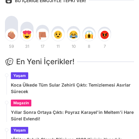
BU İÇERİĞE EMOJİYLE TEPKİ VER!
59
31
17
11
10
8
7
En Yeni İçerikler!
Yaşam
Koca Ülkede Tüm Sular Zehirli Çıktı: Temizlemesi Asırlar
Sürecek
Magazin
Yıllar Sonra Ortaya Çıktı: Poyraz Karayel'in Meltem'i Hare
Sürel Evlendi!
Yaşam