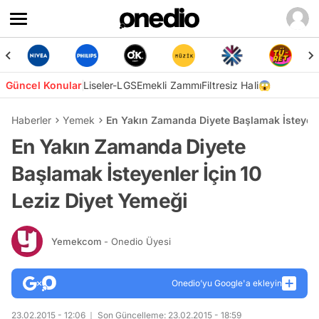
Güncel Konular
Liseler-LGS
Emekli Zammı
Filtresiz Hali😱
Haberler
Yemek
En Yakın Zamanda Diyete Başlamak İsteyenle
En Yakın Zamanda Diyete
Başlamak İsteyenler İçin 10
Leziz Diyet Yemeği
Yemekcom
- Onedio Üyesi
Onedio’yu Google'a ekleyin
23.02.2015 - 12:06
Son Güncelleme: 23.02.2015 - 18:59