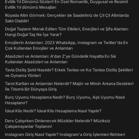
Evlilik Yıl Dönümü Sözleri! En Özel Romantik, Duygusal ve Resimli
Evlilik Yıl dönümü Mesajları
Rüyada Altın Görmek: Gerçekler de Saadetiniz de Çil Çil Altınlarda
Saklı Olabilir!
Doğal Taşların Merak Edilen Tüm Etkileri, Enerjileri ve Şifa Alanları:
Hangi Doğal Taş Ne İşe Yarar?
Emojilerin Anlamları: 2023 WhatsApp, Instagram ve Twitter'da En
Çok Kullanılan Emojiler ve Anlamları
Atasözleri ve Anlamları: A'dan Z'ye Gündelik Hayatta En Sık
Kullanılan Atasözleri ve Anlamları
Tavla Diziliş Şekli Nasıldır? Erkek Tavlası ve Kız Tavlası Diziliş Şekilleri
ve Oynama Yönleri
Tarot Kartları ve Anlamları Nelerdir? Majör ve Minör Arkana Desteleri
İle Tılsımlı Bir Dünyaya Giriş
Burç Uyumu Hesaplama Nedir? Burç Uyumu, Aşk Uyumu Nasıl
Hesaplanır?
İdeal Kilo Nedir? İdeal Kilo Hesaplama Nasıl Yapılır?
Ders Çalışırken Dinlenecek Müzikler Nelerdir? Müziksiz
Çalışamayanlar Toplanın!
Instagram Giriş Nasıl Yapılır? Instagram'a Giriş İşlemleri Rehberi