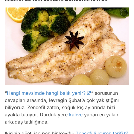
“
Hangi mevsimde hangi balık yenir?
” sorusunun
cevapları arasında, levreğin Şubat’a çok yakıştığını
biliyoruz. Zencefil zaten, soğuk kış aylarında bizi
ayakta tutuyor. Durduk yere
kahve
yapan en yakın
arkadaş tatlılığında.
İkisinin düeti ise pek bir keyifli:
Zencefilli levrek tarifi