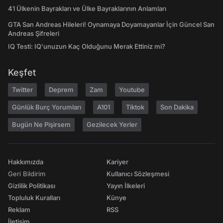
41 Ülkenin Bayrakları ve Ülke Bayraklarının Anlamları
GTA San Andreas Hileleri! Oynamaya Doyamayanlar İçin Güncel San
Andreas Şifreleri
IQ Testi: IQ'unuzun Kaç Olduğunu Merak Ettiniz mi?
Keşfet
Twitter
Deprem
Zam
Youtube
Günlük Burç Yorumları
A101
Tiktok
Son Dakika
Bugün Ne Pişirsem
Gezilecek Yerler
Hakkımızda
Kariyer
Geri Bildirim
Kullanıcı Sözleşmesi
Gizlilik Politikası
Yayın İlkeleri
Topluluk Kuralları
Künye
Reklam
RSS
İletişim