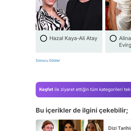
Hazal Kaya-Ali Atay
Alin
Evir
Sonucu Göster
Keşfet
ile ziyaret ettiğin
tüm kategorileri tek
Bu içerikler de ilgini çekebilir;
Dizi Tarih