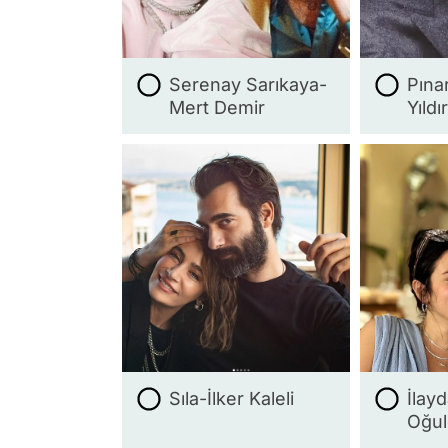
Serenay Sarıkaya-
Pına
Mert Demir
Yıldı
Sıla-İlker Kaleli
İlayd
Oğul