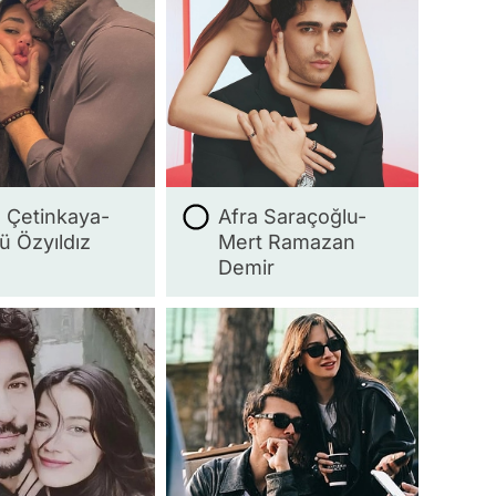
l Çetinkaya-
Afra Saraçoğlu-
ü Özyıldız
Mert Ramazan
Demir