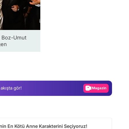
a Boz-Umut
gen
Video
Test
Gündem
Magazin
 akışta gör!
Video
Test
inin En Kötü Anne Karakterini Seçiyoruz!