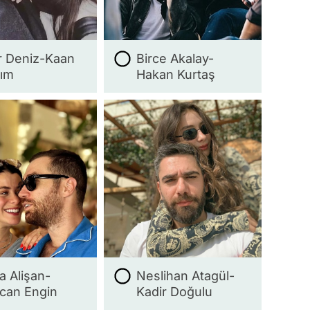
r Deniz-Kaan
Birce Akalay-
rım
Hakan Kurtaş
a Alişan-
Neslihan Atagül-
can Engin
Kadir Doğulu