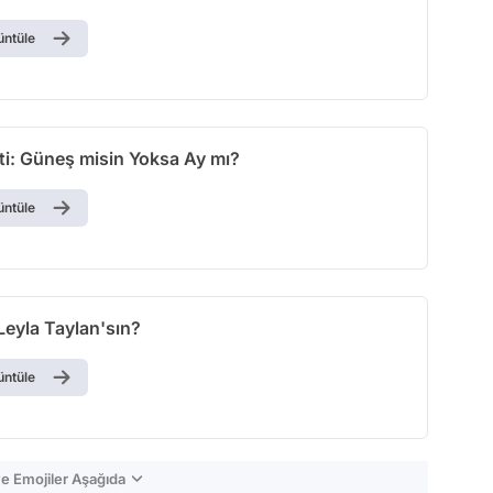
üntüle
sti: Güneş misin Yoksa Ay mı?
üntüle
Leyla Taylan'sın?
üntüle
e Emojiler Aşağıda