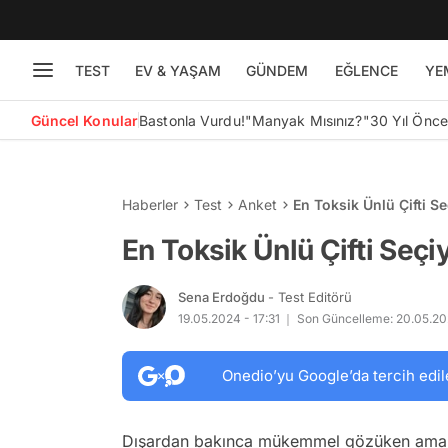
TEST
EV & YAŞAM
GÜNDEM
EĞLENCE
YE
Güncel Konular
Bastonla Vurdu!
"Manyak Mısınız?"
30 Yıl Önc
Haberler
Test
Anket
En Toksik Ünlü Çifti S
En Toksik Ünlü Çifti Seçi
Sena Erdoğdu
- Test Editörü
19.05.2024 - 17:31
Son Güncelleme: 20.05.20
Onedio’yu Google’da tercih edil
Dışardan bakınca mükemmel gözüken ama içt