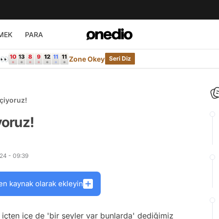
MEK
PARA
e👀
Zone Okey
Seri Diz
eçiyoruz!
yoruz!
24 - 09:39
en kaynak olarak ekleyin
en içe de 'bir şeyler var bunlarda' dediğimiz