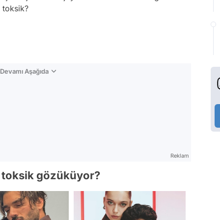
n toksik?
n Devamı Aşağıda
Reklam
n toksik gözüküyor?