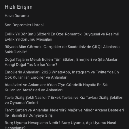
Hızlı Erişim
Hava Durumu
Son Depremler Listesi
Evlilik Yıl Dönümü Sözleri! En Özel Romantik, Duygusal ve Resimli
Evlilik Yıl dönümü Mesajları
Rüyada Altın Görmek: Gerçekler de Saadetiniz de Çil Çil Altınlarda
Saklı Olabilir!
Doğal Taşların Merak Edilen Tüm Etkileri, Enerjileri ve Şifa Alanları:
Hangi Doğal Taş Ne İşe Yarar?
Emojilerin Anlamları: 2023 WhatsApp, Instagram ve Twitter'da En
Çok Kullanılan Emojiler ve Anlamları
Atasözleri ve Anlamları: A'dan Z'ye Gündelik Hayatta En Sık
Kullanılan Atasözleri ve Anlamları
Tavla Diziliş Şekli Nasıldır? Erkek Tavlası ve Kız Tavlası Diziliş Şekilleri
ve Oynama Yönleri
Tarot Kartları ve Anlamları Nelerdir? Majör ve Minör Arkana Desteleri
İle Tılsımlı Bir Dünyaya Giriş
Burç Uyumu Hesaplama Nedir? Burç Uyumu, Aşk Uyumu Nasıl
Hesaplanır?