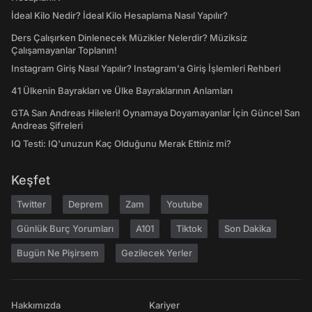
İdeal Kilo Nedir? İdeal Kilo Hesaplama Nasıl Yapılır?
Ders Çalışırken Dinlenecek Müzikler Nelerdir? Müziksiz
Çalışamayanlar Toplanın!
Instagram Giriş Nasıl Yapılır? Instagram'a Giriş İşlemleri Rehberi
41 Ülkenin Bayrakları ve Ülke Bayraklarının Anlamları
GTA San Andreas Hileleri! Oynamaya Doyamayanlar İçin Güncel San
Andreas Şifreleri
IQ Testi: IQ'unuzun Kaç Olduğunu Merak Ettiniz mi?
Keşfet
Twitter
Deprem
Zam
Youtube
Günlük Burç Yorumları
A101
Tiktok
Son Dakika
Bugün Ne Pişirsem
Gezilecek Yerler
Hakkımızda
Kariyer