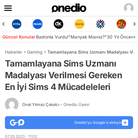
Güncel Konular
Bastonla Vurdu!
"Manyak Mısınız?"
30 Yıl Önce👀
Haberler
Gaming
Tamamlayana Sims Uzmanı Madalyası Veril
Tamamlayana Sims Uzmanı
Madalyası Verilmesi Gereken
En İyi Sims 4 Mücadeleleri
Onat Yılmaz Çakalcı
- Onedio Üyesi
Onedio’yu Google'a ekleyin
07.05.2023 - 11:02