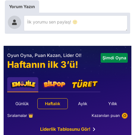
Yorum Yazın
Oyun Oyna, Puan Kazan, Lider Ol!
Şimdi Oyna
Haftanın ilk 3’ü!
Günlük
Haftalık
Aylık
Yıllık
Sıralamalar 👑
Kazanılan puan
Liderlik Tablosunu Gör!