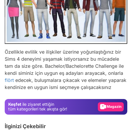
Özellikle evlilik ve ilişkiler üzerine yoğunlaştığınız bir
Sims 4 deneyimi yaşamak istiyorsanız bu mücadele
tam da size göre. Bachelor/Bachelorette Challenge ile
Video
kendi siminiz için uygun eş adayları arayacak, onlarla
Test
flört
edecek, buluşmalara çıkacak ve elemeler yaparak
kendinize en uygun ismi seçmeye çalışacaksınız
Gündem
Magazin
Keşfet
ile ziyaret ettiğin
Video
tüm kategorileri tek akışta gör!
Test
İlginizi Çekebilir