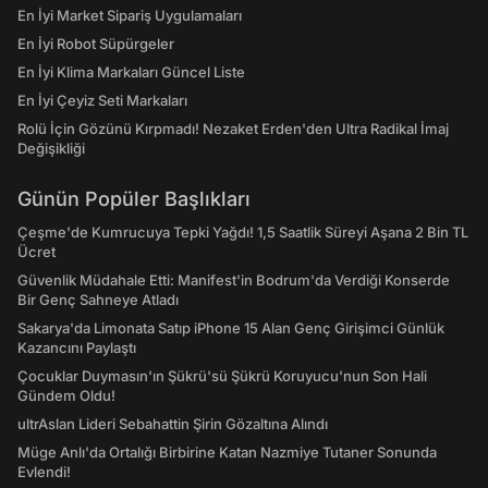
En İyi Market Sipariş Uygulamaları
En İyi Robot Süpürgeler
En İyi Klima Markaları Güncel Liste
En İyi Çeyiz Seti Markaları
Rolü İçin Gözünü Kırpmadı! Nezaket Erden'den Ultra Radikal İmaj
Değişikliği
Günün Popüler Başlıkları
Çeşme'de Kumrucuya Tepki Yağdı! 1,5 Saatlik Süreyi Aşana 2 Bin TL
Ücret
Güvenlik Müdahale Etti: Manifest'in Bodrum'da Verdiği Konserde
Bir Genç Sahneye Atladı
Sakarya'da Limonata Satıp iPhone 15 Alan Genç Girişimci Günlük
Kazancını Paylaştı
Çocuklar Duymasın'ın Şükrü'sü Şükrü Koruyucu'nun Son Hali
Gündem Oldu!
ultrAslan Lideri Sebahattin Şirin Gözaltına Alındı
Müge Anlı'da Ortalığı Birbirine Katan Nazmiye Tutaner Sonunda
Evlendi!