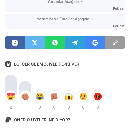
Yorumlar Aşağıda
Reklam
Yorumlar ve Emojiler Aşağıda
Reklam
BU İÇERİĞE EMOJİYLE TEPKİ VER!
2
1
0
0
0
0
0
ONEDİO ÜYELERİ NE DİYOR?