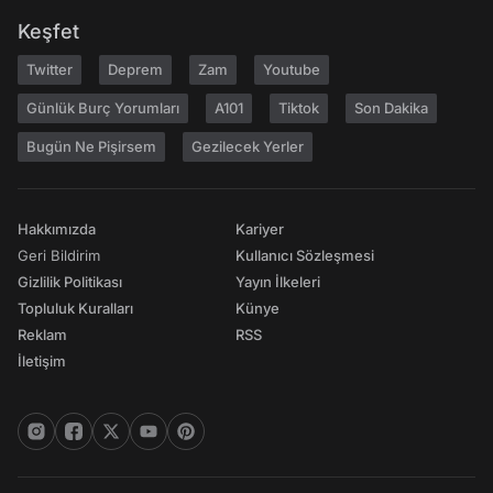
Keşfet
Twitter
Deprem
Zam
Youtube
Günlük Burç Yorumları
A101
Tiktok
Son Dakika
Bugün Ne Pişirsem
Gezilecek Yerler
Hakkımızda
Kariyer
Geri Bildirim
Kullanıcı Sözleşmesi
Gizlilik Politikası
Yayın İlkeleri
Topluluk Kuralları
Künye
Reklam
RSS
İletişim