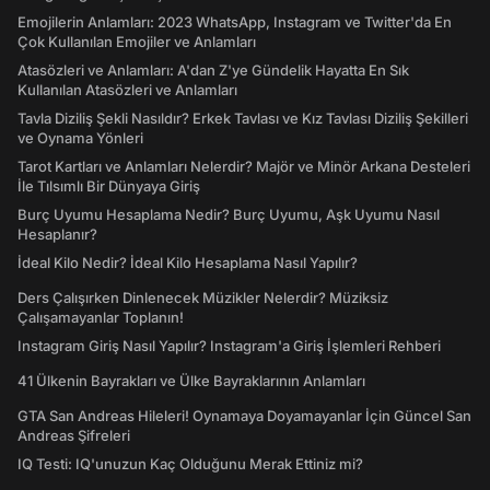
Emojilerin Anlamları: 2023 WhatsApp, Instagram ve Twitter'da En
Çok Kullanılan Emojiler ve Anlamları
Atasözleri ve Anlamları: A'dan Z'ye Gündelik Hayatta En Sık
Kullanılan Atasözleri ve Anlamları
Tavla Diziliş Şekli Nasıldır? Erkek Tavlası ve Kız Tavlası Diziliş Şekilleri
ve Oynama Yönleri
Tarot Kartları ve Anlamları Nelerdir? Majör ve Minör Arkana Desteleri
İle Tılsımlı Bir Dünyaya Giriş
Burç Uyumu Hesaplama Nedir? Burç Uyumu, Aşk Uyumu Nasıl
Hesaplanır?
İdeal Kilo Nedir? İdeal Kilo Hesaplama Nasıl Yapılır?
Ders Çalışırken Dinlenecek Müzikler Nelerdir? Müziksiz
Çalışamayanlar Toplanın!
Instagram Giriş Nasıl Yapılır? Instagram'a Giriş İşlemleri Rehberi
41 Ülkenin Bayrakları ve Ülke Bayraklarının Anlamları
GTA San Andreas Hileleri! Oynamaya Doyamayanlar İçin Güncel San
Andreas Şifreleri
IQ Testi: IQ'unuzun Kaç Olduğunu Merak Ettiniz mi?