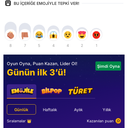
BU İÇERİĞE EMOJİYLE TEPKİ VER!
8
7
5
4
4
2
1
Oyun Oyna, Puan Kazan, Lider Ol!
Şimdi Oyna
Günün ilk 3’ü!
Günlük
Haftalık
Aylık
Yıllık
Sıralamalar 👑
Kazanılan puan