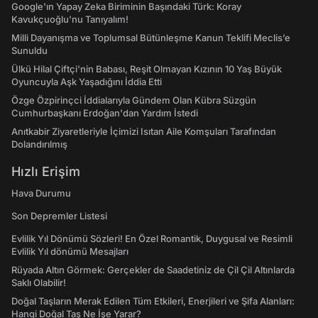
Google'ın Yapay Zeka Biriminin Başındaki Türk: Koray
Kavukçuoğlu'nu Tanıyalım!
Milli Dayanışma ve Toplumsal Bütünleşme Kanun Teklifi Meclis’e
Sunuldu
Ülkü Hilal Çiftçi'nin Babası, Reşit Olmayan Kızının 10 Yaş Büyük
Oyuncuyla Aşk Yaşadığını İddia Etti
Özge Özpirinçci İddialarıyla Gündem Olan Kübra Süzgün
Cumhurbaşkanı Erdoğan'dan Yardım İstedi
Anıtkabir Ziyaretleriyle İçimizi Isıtan Aile Komşuları Tarafından
Dolandırılmış
Hızlı Erişim
Hava Durumu
Son Depremler Listesi
Evlilik Yıl Dönümü Sözleri! En Özel Romantik, Duygusal ve Resimli
Evlilik Yıl dönümü Mesajları
Rüyada Altın Görmek: Gerçekler de Saadetiniz de Çil Çil Altınlarda
Saklı Olabilir!
Doğal Taşların Merak Edilen Tüm Etkileri, Enerjileri ve Şifa Alanları:
Hangi Doğal Taş Ne İşe Yarar?