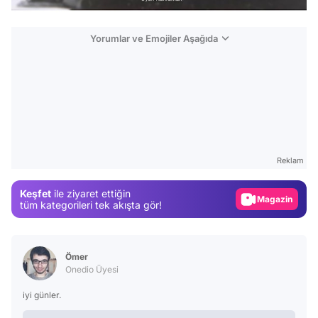
Yorumlar ve Emojiler Aşağıda
Video
Test
Gündem
Reklam
Magazin
Keşfet
ile ziyaret ettiğin
Video
tüm kategorileri tek akışta gör!
Test
Ömer
Onedio Üyesi
iyi günler.