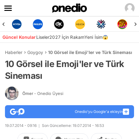
Güncel Konular
Liseler
2027 İçin Rakam
Yeni İsim😱
Haberler
Goygoy
10 Görsel ile Emoji'ler ve Türk Sineması
10 Görsel ile Emoji'ler ve Türk
Sineması
Ömer
- Onedio Üyesi
Onedio’yu Google'a ekleyin
19.07.2014 - 09:16
Son Güncelleme: 19.07.2014 - 16:53