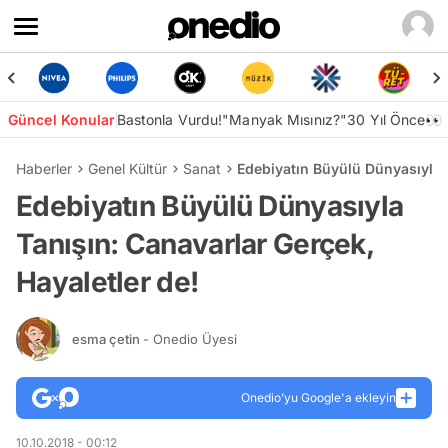
Güncel Konular
Bastonla Vurdu!
"Manyak Mısınız?"
30 Yıl Önce👀
Haberler
Genel Kültür
Sanat
Edebiyatın Büyülü Dünyasıyla T
Edebiyatın Büyülü Dünyasıyla
Tanışın: Canavarlar Gerçek,
Hayaletler de!
esma çetin
- Onedio Üyesi
Onedio’yu Google'a ekleyin
10.10.2018 - 00:12