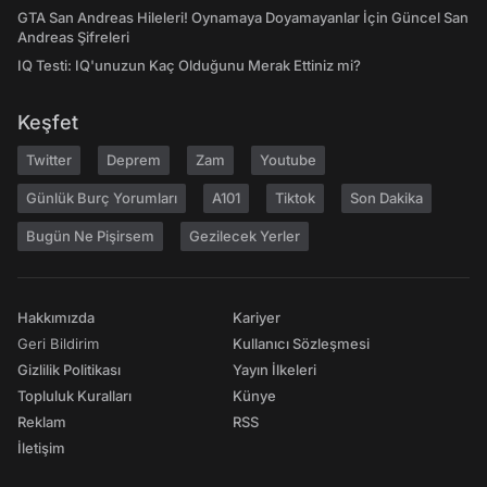
GTA San Andreas Hileleri! Oynamaya Doyamayanlar İçin Güncel San
Andreas Şifreleri
IQ Testi: IQ'unuzun Kaç Olduğunu Merak Ettiniz mi?
Keşfet
Twitter
Deprem
Zam
Youtube
Günlük Burç Yorumları
A101
Tiktok
Son Dakika
Bugün Ne Pişirsem
Gezilecek Yerler
Hakkımızda
Kariyer
Geri Bildirim
Kullanıcı Sözleşmesi
Gizlilik Politikası
Yayın İlkeleri
Topluluk Kuralları
Künye
Reklam
RSS
İletişim