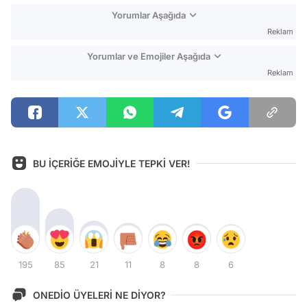
Yorumlar Aşağıda
Reklam
Yorumlar ve Emojiler Aşağıda
Reklam
BU İÇERİĞE EMOJİYLE TEPKİ VER!
195
85
21
11
8
8
6
ONEDİO ÜYELERİ NE DİYOR?