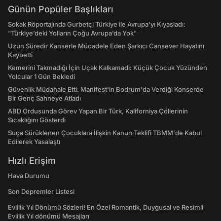
Günün Popüler Başlıkları
Sokak Röportajında Gurbetçi Türkiye ile Avrupa'yı Kıyasladı:
"Türkiye’deki Yolların Çoğu Avrupa’da Yok"
Uzun Süredir Kanserle Mücadele Eden Şarkıcı Cansever Hayatını
Kaybetti
Kemerini Takmadığı İçin Uçak Kalkamadı: Küçük Çocuk Yüzünden
Yolcular 1 Gün Bekledi
Güvenlik Müdahale Etti: Manifest'in Bodrum'da Verdiği Konserde
Bir Genç Sahneye Atladı
ABD Ordusunda Görev Yapan Bir Türk, Kaliforniya Çöllerinin
Sıcaklığını Gösterdi
Suça Sürüklenen Çocuklara İlişkin Kanun Teklifi TBMM'de Kabul
Edilerek Yasalaştı
Hızlı Erişim
Hava Durumu
Son Depremler Listesi
Evlilik Yıl Dönümü Sözleri! En Özel Romantik, Duygusal ve Resimli
Evlilik Yıl dönümü Mesajları