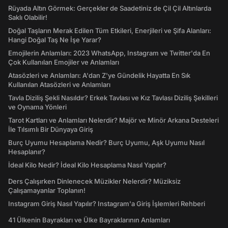
Rüyada Altın Görmek: Gerçekler de Saadetiniz de Çil Çil Altınlarda
Saklı Olabilir!
Doğal Taşların Merak Edilen Tüm Etkileri, Enerjileri ve Şifa Alanları:
Hangi Doğal Taş Ne İşe Yarar?
Emojilerin Anlamları: 2023 WhatsApp, Instagram ve Twitter'da En
Çok Kullanılan Emojiler ve Anlamları
Atasözleri ve Anlamları: A'dan Z'ye Gündelik Hayatta En Sık
Kullanılan Atasözleri ve Anlamları
Tavla Diziliş Şekli Nasıldır? Erkek Tavlası ve Kız Tavlası Diziliş Şekilleri
ve Oynama Yönleri
Tarot Kartları ve Anlamları Nelerdir? Majör ve Minör Arkana Desteleri
İle Tılsımlı Bir Dünyaya Giriş
Burç Uyumu Hesaplama Nedir? Burç Uyumu, Aşk Uyumu Nasıl
Hesaplanır?
İdeal Kilo Nedir? İdeal Kilo Hesaplama Nasıl Yapılır?
Ders Çalışırken Dinlenecek Müzikler Nelerdir? Müziksiz
Çalışamayanlar Toplanın!
Instagram Giriş Nasıl Yapılır? Instagram'a Giriş İşlemleri Rehberi
41 Ülkenin Bayrakları ve Ülke Bayraklarının Anlamları