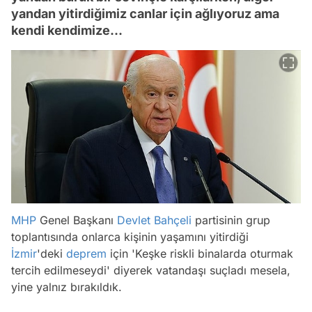
yandan yitirdiğimiz canlar için ağlıyoruz ama
kendi kendimize...
MHP
Genel Başkanı
Devlet Bahçeli
partisinin grup
toplantısında onlarca kişinin yaşamını yitirdiği
İzmir
'deki
deprem
için 'Keşke riskli binalarda oturmak
tercih edilmeseydi' diyerek vatandaşı suçladı mesela,
yine yalnız bırakıldık.