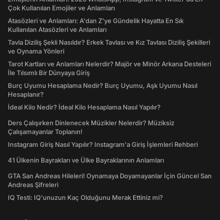
Çok Kullanılan Emojiler ve Anlamları
Atasözleri ve Anlamları: A'dan Z'ye Gündelik Hayatta En Sık
Kullanılan Atasözleri ve Anlamları
Tavla Diziliş Şekli Nasıldır? Erkek Tavlası ve Kız Tavlası Diziliş Şekilleri
ve Oynama Yönleri
Tarot Kartları ve Anlamları Nelerdir? Majör ve Minör Arkana Desteleri
İle Tılsımlı Bir Dünyaya Giriş
Burç Uyumu Hesaplama Nedir? Burç Uyumu, Aşk Uyumu Nasıl
Hesaplanır?
İdeal Kilo Nedir? İdeal Kilo Hesaplama Nasıl Yapılır?
Ders Çalışırken Dinlenecek Müzikler Nelerdir? Müziksiz
Çalışamayanlar Toplanın!
Instagram Giriş Nasıl Yapılır? Instagram'a Giriş İşlemleri Rehberi
41 Ülkenin Bayrakları ve Ülke Bayraklarının Anlamları
GTA San Andreas Hileleri! Oynamaya Doyamayanlar İçin Güncel San
Andreas Şifreleri
IQ Testi: IQ'unuzun Kaç Olduğunu Merak Ettiniz mi?