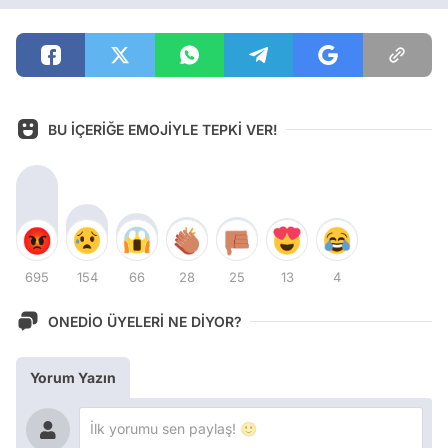
BU İÇERİĞE EMOJİYLE TEPKİ VER!
695
154
66
28
25
13
4
ONEDİO ÜYELERİ NE DİYOR?
Yorum Yazın