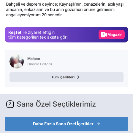
Video
Test
Gündem
Keşfet
ile ziyaret ettiğin
Magazin
tüm kategorileri tek akışta gör!
Video
Test
Meltem
Onedio Editörü
Tüm içerikleri
Sana Özel Seçtiklerimiz
Daha Fazla Sana Özel İçerikler