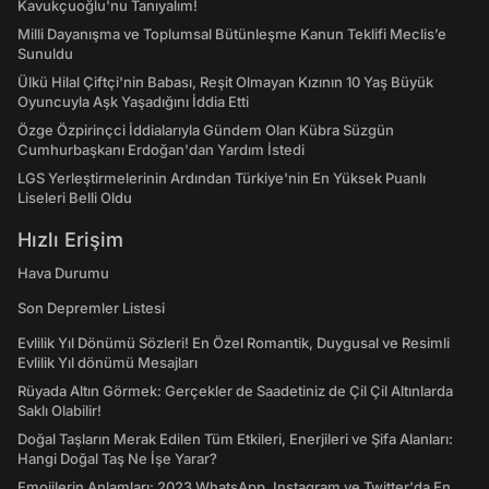
Kavukçuoğlu'nu Tanıyalım!
Milli Dayanışma ve Toplumsal Bütünleşme Kanun Teklifi Meclis’e
Sunuldu
Ülkü Hilal Çiftçi'nin Babası, Reşit Olmayan Kızının 10 Yaş Büyük
Oyuncuyla Aşk Yaşadığını İddia Etti
Özge Özpirinçci İddialarıyla Gündem Olan Kübra Süzgün
Cumhurbaşkanı Erdoğan'dan Yardım İstedi
LGS Yerleştirmelerinin Ardından Türkiye'nin En Yüksek Puanlı
Liseleri Belli Oldu
Hızlı Erişim
Hava Durumu
Son Depremler Listesi
Evlilik Yıl Dönümü Sözleri! En Özel Romantik, Duygusal ve Resimli
Evlilik Yıl dönümü Mesajları
Rüyada Altın Görmek: Gerçekler de Saadetiniz de Çil Çil Altınlarda
Saklı Olabilir!
Doğal Taşların Merak Edilen Tüm Etkileri, Enerjileri ve Şifa Alanları:
Hangi Doğal Taş Ne İşe Yarar?
Emojilerin Anlamları: 2023 WhatsApp, Instagram ve Twitter'da En