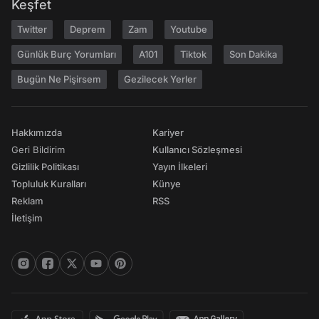
Keşfet
Twitter
Deprem
Zam
Youtube
Günlük Burç Yorumları
A101
Tiktok
Son Dakika
Bugün Ne Pişirsem
Gezilecek Yerler
Hakkımızda
Kariyer
Geri Bildirim
Kullanıcı Sözleşmesi
Gizlilik Politikası
Yayın İlkeleri
Topluluk Kuralları
Künye
Reklam
RSS
İletişim