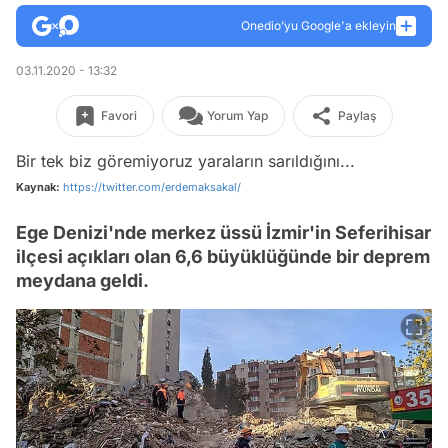
Onedio’yu Google'a ekleyin
03.11.2020 - 13:32
Favori
Yorum Yap
Paylaş
Bir tek biz göremiyoruz yaraların sarıldığını...
Kaynak:
https://twitter.com/erdemaksakal/
Ege Denizi'nde merkez üssü İzmir'in Seferihisar
ilçesi açıkları olan 6,6 büyüklüğünde bir deprem
meydana geldi.