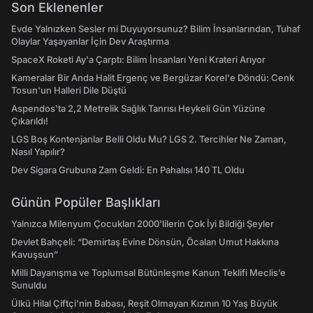
Son Eklenenler
Evde Yalnızken Sesler mi Duyuyorsunuz? Bilim İnsanlarından, Tuhaf
Olaylar Yaşayanlar İçin Dev Araştırma
SpaceX Roketi Ay'a Çarptı: Bilim İnsanları Yeni Krateri Arıyor
Kameralar Bir Anda Halit Ergenç ve Bergüzar Korel'e Döndü: Cenk
Tosun'un Halleri Dile Düştü
Aspendos'ta 2,2 Metrelik Sağlık Tanrısı Heykeli Gün Yüzüne
Çıkarıldı!
LGS Boş Kontenjanlar Belli Oldu Mu? LGS 2. Tercihler Ne Zaman,
Nasıl Yapılır?
Dev Sigara Grubuna Zam Geldi: En Pahalısı 140 TL Oldu
Günün Popüler Başlıkları
Yalnızca Milenyum Çocukları 2000'lilerin Çok İyi Bildiği Şeyler
Devlet Bahçeli: “Demirtaş Evine Dönsün, Öcalan Umut Hakkına
Kavuşsun”
Milli Dayanışma ve Toplumsal Bütünleşme Kanun Teklifi Meclis’e
Sunuldu
Ülkü Hilal Çiftçi'nin Babası, Reşit Olmayan Kızının 10 Yaş Büyük