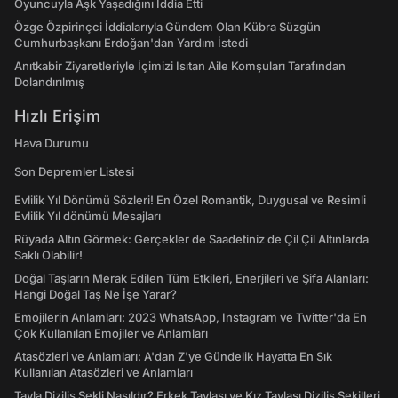
Oyuncuyla Aşk Yaşadığını İddia Etti
Özge Özpirinçci İddialarıyla Gündem Olan Kübra Süzgün
Cumhurbaşkanı Erdoğan'dan Yardım İstedi
Anıtkabir Ziyaretleriyle İçimizi Isıtan Aile Komşuları Tarafından
Dolandırılmış
Hızlı Erişim
Hava Durumu
Son Depremler Listesi
Evlilik Yıl Dönümü Sözleri! En Özel Romantik, Duygusal ve Resimli
Evlilik Yıl dönümü Mesajları
Rüyada Altın Görmek: Gerçekler de Saadetiniz de Çil Çil Altınlarda
Saklı Olabilir!
Doğal Taşların Merak Edilen Tüm Etkileri, Enerjileri ve Şifa Alanları:
Hangi Doğal Taş Ne İşe Yarar?
Emojilerin Anlamları: 2023 WhatsApp, Instagram ve Twitter'da En
Çok Kullanılan Emojiler ve Anlamları
Atasözleri ve Anlamları: A'dan Z'ye Gündelik Hayatta En Sık
Kullanılan Atasözleri ve Anlamları
Tavla Diziliş Şekli Nasıldır? Erkek Tavlası ve Kız Tavlası Diziliş Şekilleri