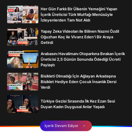
Her Gün Farklı Bir Ülkenin Yemeğini Yapan
İçerik Üreticisi Türk Mutfağı Menüsüyle
İzleyenlerden Tam Not Aldı
Yapay Zeka Videoları ile Bilinen Nazmi Özdil
Oğuzhan Koç ile Vivanz Eden'i Bir Araya
Getirdi
Arabasını Havalimanı Otoparkına Bırakan İçerik
Üreticisi 2,5 Günün Sonunda Ödediği Ücreti
Paylaştı
Bisikleti Olmadığı İçin Ağlayan Arkadaşına
Bisiklet Hediye Eden Çocuk İnsanlık Dersi
Verdi
Türkiye Gezisi Sırasında İlk Kez Ezan Sesi
Duyan Kadın Duygusal Anlar Yaşadı
İçerik Devam Ediyor