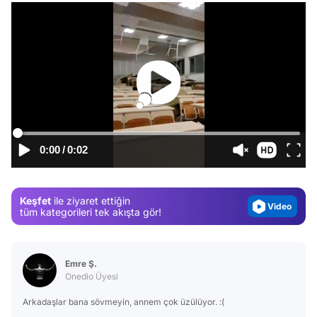
Video
Test
0:00
/
0:02
Gündem
Magazin
Keşfet
ile ziyaret ettiğin
Video
tüm kategorileri tek akışta gör!
Test
Emre Ş.
Onedio Üyesi
Arkadaşlar bana sövmeyin, annem çok üzülüyor. :(