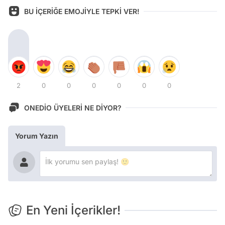
BU İÇERİĞE EMOJİYLE TEPKİ VER!
2
0
0
0
0
0
0
ONEDİO ÜYELERİ NE DİYOR?
Yorum Yazın
En Yeni İçerikler!