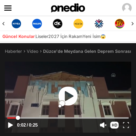
Güncel Konular
Liseler
2027 İçin Rakam
Yeni İsim😱
Haberler
Video
Düzce'de Meydana Gelen Deprem Sonrası Üniv
0:02
/
0:25