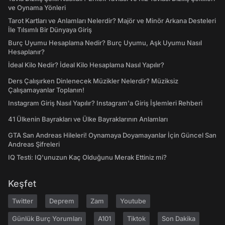
ve Oynama Yönleri
Tarot Kartları ve Anlamları Nelerdir? Majör ve Minör Arkana Desteleri
İle Tılsımlı Bir Dünyaya Giriş
Burç Uyumu Hesaplama Nedir? Burç Uyumu, Aşk Uyumu Nasıl
Hesaplanır?
İdeal Kilo Nedir? İdeal Kilo Hesaplama Nasıl Yapılır?
Ders Çalışırken Dinlenecek Müzikler Nelerdir? Müziksiz
Çalışamayanlar Toplanın!
Instagram Giriş Nasıl Yapılır? Instagram'a Giriş İşlemleri Rehberi
41 Ülkenin Bayrakları ve Ülke Bayraklarının Anlamları
GTA San Andreas Hileleri! Oynamaya Doyamayanlar İçin Güncel San
Andreas Şifreleri
IQ Testi: IQ'unuzun Kaç Olduğunu Merak Ettiniz mi?
Keşfet
Twitter
Deprem
Zam
Youtube
Günlük Burç Yorumları
A101
Tiktok
Son Dakika