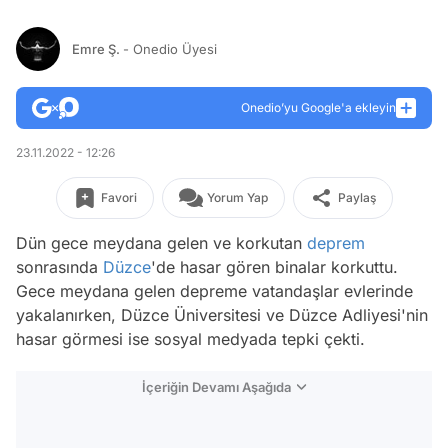
Emre Ş.
- Onedio Üyesi
Onedio’yu Google'a ekleyin
23.11.2022 - 12:26
Favori
Yorum Yap
Paylaş
Dün gece meydana gelen ve korkutan
deprem
sonrasında
Düzce
'de hasar gören binalar korkuttu.
Gece meydana gelen depreme vatandaşlar evlerinde
yakalanırken, Düzce Üniversitesi ve Düzce Adliyesi'nin
hasar görmesi ise sosyal medyada tepki çekti.
İçeriğin Devamı Aşağıda