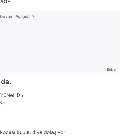
2018
n Devamı Aşağıda
Reklam
 de.
4NY0NeHDn
8
 kocası buuuu diye dolaşıyor