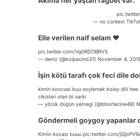
Akıma her yaştan rağbet var.
pic.twitt
— no context TikT
Elle verilen naif selam ❤️
pic.twitter.com/Vg0RDOBRVS
— deniz (@kolpacino31)
November 4, 201
İşin kötü tarafı çok feci dile 
kimin koocasi buu soylemek kolay diil hee. 
cikislari olan bi sarki
— yörük dügün yemegi (@bbortecine48)
N
Göndermeli goygoy yapanlar d
Kimin kocası buuu
pic.twitter.com/jQjoPV