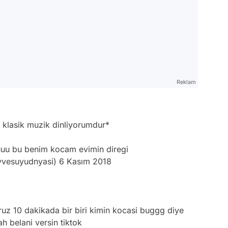
Reklam
 klasik muzik dinliyorumdur*
uuuu bu benim kocam evimin diregi
yvesuyudnyasi)
6 Kasım 2018
ruz 10 dakikada bir biri kimin kocasi buggg diye
ah belani versin tiktok