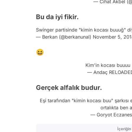
— Cihat Akbel (
Bu da iyi fikir.
Swinger partisinde "kimin kocası buuuğ" d
— Berkan (@berkanunal)
November 5, 201
😆
Kim'in kocası buuuu
— Andaç RELOADED
Gerçek alfalık budur.
Eşi tarafından "kimin kocası buu" şarkısı
ortalıkta ben
— Goryot Eczanes
İçeriği