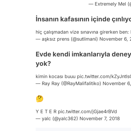
— Extremely Mel 
İnsanın kafasının içinde çınlıy
hiç çalışmadan vize sınavına girerken ben:
— aşksız prens (@sutlimani)
November 6, 
Evde kendi imkanlarıyla deney
yok?
kimin kocası buuu
pic.twitter.com/kZyJntI
— Ray Ray (@RayMalifalitiko)
November 6,
🤔
Y E T E R
pic.twitter.com/jGjae4rBVd
— yalc (@yalc362)
November 7, 2018