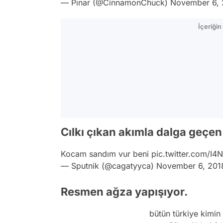
— Pınar (@CinnamonChuck)
November 6, 
İçeriği
Cılkı çıkan akımla dalga geçen
Kocam sandım vur beni
pic.twitter.com/I
— Sputnik (@cagatyyca)
November 6, 201
Resmen ağza yapışıyor.
bütün türkiye kimin