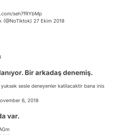
er.com/seh7fRYbMp
ok (@NoTiktok)
27 Ekim 2018
8
dolanıyor. Bir arkadaş denemiş.
yuksek sesle deneyenler katilacaktir bana inis
ovember 6, 2018
a var.
9AGm