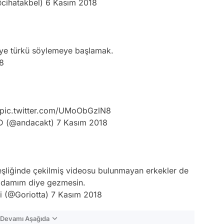
@cihatakbel)
6 Kasım 2018
iye türkü söylemeye başlamak.
8
pic.twitter.com/UMoObGzlN8
 (@andacakt)
7 Kasım 2018
 eşliğinde çekilmiş videosu bulunmayan erkekler de
 adamım diye gezmesin.
i (@Goriotta)
7 Kasım 2018
n Devamı Aşağıda