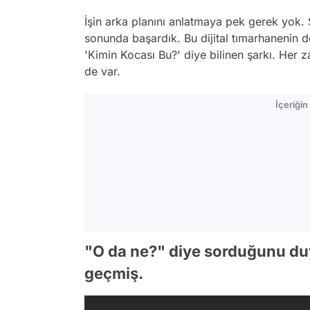
İşin arka planını anlatmaya pek gerek yok.
sonunda başardık. Bu dijital tımarhanenin 
'Kimin Kocası Bu?' diye bilinen şarkı. Her
de var.
İçeriği
"O da ne?" diye sorduğunu duya
geçmiş.