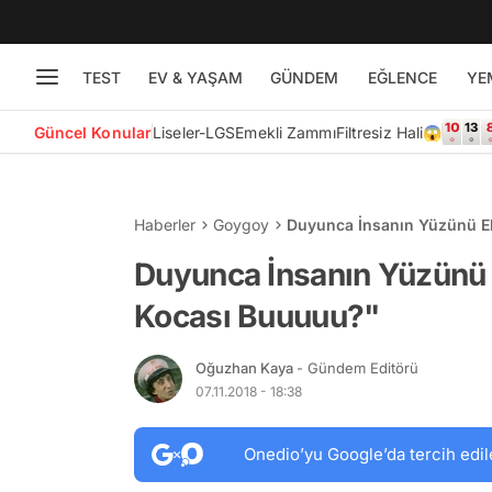
TEST
EV & YAŞAM
GÜNDEM
EĞLENCE
YE
Güncel Konular
Liseler-LGS
Emekli Zammı
Filtresiz Hali😱
Haberler
Goygoy
Duyunca İnsanın Yüzünü Ek
Duyunca İnsanın Yüzünü 
Kocası Buuuuu?"
Oğuzhan Kaya
- Gündem Editörü
07.11.2018 - 18:38
Onedio’yu Google’da tercih edil