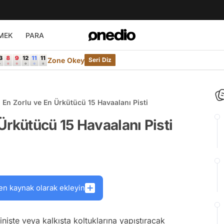
MEK
PARA
Zone Okey
Seri Diz
En Zorlu ve En Ürkütücü 15 Havaalanı Pisti
Ürkütücü 15 Havaalanı Pisti
en kaynak olarak ekleyin
 inişte veya kalkışta koltuklarına yapıştıracak