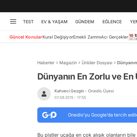
TEST
EV & YAŞAM
GÜNDEM
EĞLENCE
YE
Güncel Konular
Kural Değişiyor
Emekli Zammı
Acı Gerçekler
Haberler
Magazin
Ünlüler Dosyası
Dünyanın 
Dünyanın En Zorlu ve En 
Kahveci Gezgin
- Onedio Üyesi
07.08.2015 - 17:55
Onedio’yu Google’da tercih edil
Bu pistler uçağa en çok alışık olanların bile