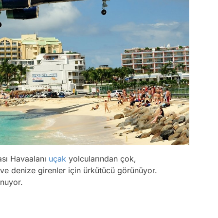
rası Havaalanı
uçak
yolcularından çok,
 denize girenler için ürkütücü görünüyor.
unuyor.