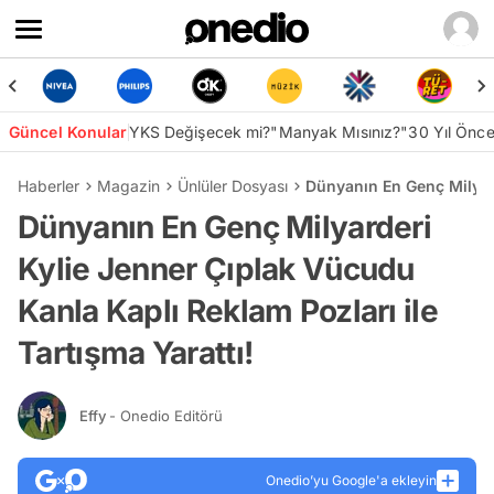
Güncel Konular
YKS Değişecek mi?
"Manyak Mısınız?"
30 Yıl Önc
Haberler
Magazin
Ünlüler Dosyası
Dünyanın En Genç Milyard
Dünyanın En Genç Milyarderi
Kylie Jenner Çıplak Vücudu
Kanla Kaplı Reklam Pozları ile
Tartışma Yarattı!
Effy
- Onedio Editörü
Onedio’yu Google'a ekleyin