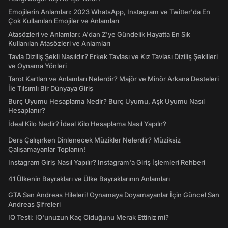
Emojilerin Anlamları: 2023 WhatsApp, Instagram ve Twitter'da En
Çok Kullanılan Emojiler ve Anlamları
Atasözleri ve Anlamları: A'dan Z'ye Gündelik Hayatta En Sık
Kullanılan Atasözleri ve Anlamları
Tavla Diziliş Şekli Nasıldır? Erkek Tavlası ve Kız Tavlası Diziliş Şekilleri
ve Oynama Yönleri
Tarot Kartları ve Anlamları Nelerdir? Majör ve Minör Arkana Desteleri
İle Tılsımlı Bir Dünyaya Giriş
Burç Uyumu Hesaplama Nedir? Burç Uyumu, Aşk Uyumu Nasıl
Hesaplanır?
İdeal Kilo Nedir? İdeal Kilo Hesaplama Nasıl Yapılır?
Ders Çalışırken Dinlenecek Müzikler Nelerdir? Müziksiz
Çalışamayanlar Toplanın!
Instagram Giriş Nasıl Yapılır? Instagram'a Giriş İşlemleri Rehberi
41 Ülkenin Bayrakları ve Ülke Bayraklarının Anlamları
GTA San Andreas Hileleri! Oynamaya Doyamayanlar İçin Güncel San
Andreas Şifreleri
IQ Testi: IQ'unuzun Kaç Olduğunu Merak Ettiniz mi?