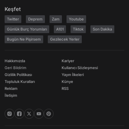
Keşfet
Twitter
Deprem
Zam
Youtube
Günlük Burç Yorumları
A101
Tiktok
Son Dakika
Bugün Ne Pişirsem
Gezilecek Yerler
Hakkımızda
Kariyer
Geri Bildirim
Kullanıcı Sözleşmesi
Gizlilik Politikası
Yayın İlkeleri
Topluluk Kuralları
Künye
Reklam
RSS
İletişim