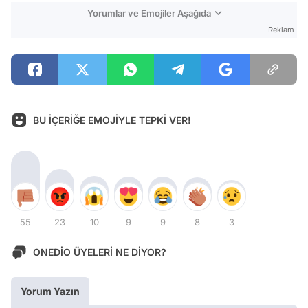
Yorumlar ve Emojiler Aşağıda
Reklam
BU İÇERİĞE EMOJİYLE TEPKİ VER!
55
23
10
9
9
8
3
ONEDİO ÜYELERİ NE DİYOR?
Yorum Yazın