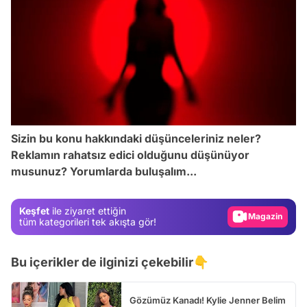
/
Video
Sizin bu konu hakkındaki düşünceleriniz neler?
Test
Reklamın rahatsız edici olduğunu düşünüyor
musunuz? Yorumlarda buluşalım...
Gündem
Magazin
Keşfet
ile ziyaret ettiğin
Video
tüm kategorileri tek akışta gör!
Test
Bu içerikler de ilginizi çekebilir👇
Gözümüz Kanadı! Kylie Jenner Belim