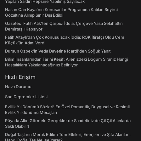
Yapılan Saldırı Hepsine Yapılmış Sayılacak
Hasan Can Kaya’nın Konuşanlar Programına Katılan Seyirci
Gözaltına Alınıp Sınır Dışı Edildi
Gazeteci Fatih Atik'ten Çarpıcı İddia: Çerçeve Yasa Selahattin
Demirtaş'ı Kapsıyor
Fatih Altaylı’dan Çok Konuşulacak İddia: ROK İtirafçı Oldu Cem
Küçük’ün Adını Verdi
Dursun Özbek'in Veda Davetine Icardi'den Soğuk Yanıt
Bilim İnsanlarından Tarihi Keşif: Ailenizdeki Doğum Sıranız Hangi
Hastalıklara Yakalanacağınızı Belirliyor
Hızlı Erişim
Hava Durumu
Son Depremler Listesi
Evlilik Yıl Dönümü Sözleri! En Özel Romantik, Duygusal ve Resimli
Evlilik Yıl dönümü Mesajları
Rüyada Altın Görmek: Gerçekler de Saadetiniz de Çil Çil Altınlarda
Saklı Olabilir!
Doğal Taşların Merak Edilen Tüm Etkileri, Enerjileri ve Şifa Alanları:
Hangi Doğal Taş Ne İşe Yarar?