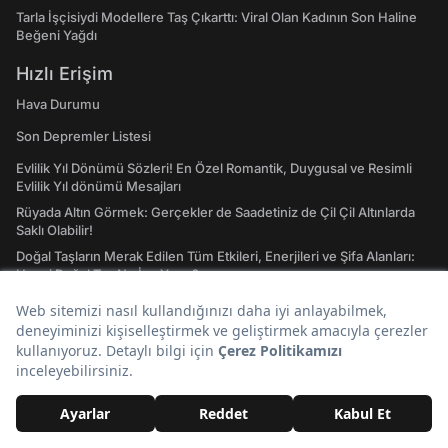
Tarla İşçisiydi Modellere Taş Çıkarttı: Viral Olan Kadının Son Haline
Beğeni Yağdı
Hızlı Erişim
Hava Durumu
Son Depremler Listesi
Evlilik Yıl Dönümü Sözleri! En Özel Romantik, Duygusal ve Resimli
Evlilik Yıl dönümü Mesajları
Rüyada Altın Görmek: Gerçekler de Saadetiniz de Çil Çil Altınlarda
Saklı Olabilir!
Doğal Taşların Merak Edilen Tüm Etkileri, Enerjileri ve Şifa Alanları:
Hangi Doğal Taş Ne İşe Yarar?
Emojilerin Anlamları: 2023 WhatsApp, Instagram ve Twitter'da En
Çok Kullanılan Emojiler ve Anlamları
Atasözleri ve Anlamları: A'dan Z'ye Gündelik Hayatta En Sık
Kullanılan Atasözleri ve Anlamları
Tavla Diziliş Şekli Nasıldır? Erkek Tavlası ve Kız Tavlası Diziliş Şekilleri
ve Oynama Yönleri
Tarot Kartları ve Anlamları Nelerdir? Majör ve Minör Arkana Desteleri