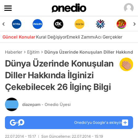
Güncel Konular
Kural Değişiyor
Emekli Zammı
Acı Gerçekler
Haberler
Eğitim
Dünya Üzerinde Konuşulan Diller Hakkında İlg
Dünya Üzerinde Konuşulan
Diller Hakkında İlginizi
Çekebilecek 26 İlginç Bilgi
diazepam
- Onedio Üyesi
Onedio’yu Google'a ekleyin
22.07.2014 - 15:17
Son Güncelleme: 22.07.2014 - 15:19