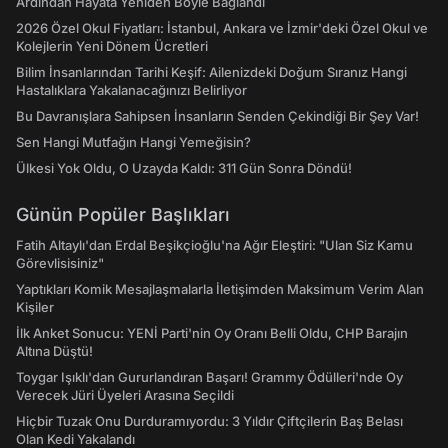
Ardından Hayata Yeniden Böyle Bağlandı
2026 Özel Okul Fiyatları: İstanbul, Ankara ve İzmir'deki Özel Okul ve
Kolejlerin Yeni Dönem Ücretleri
Bilim İnsanlarından Tarihi Keşif: Ailenizdeki Doğum Sıranız Hangi
Hastalıklara Yakalanacağınızı Belirliyor
Bu Davranışlara Sahipsen İnsanların Senden Çekindiği Bir Şey Var!
Sen Hangi Mutfağın Hangi Yemeğisin?
Ülkesi Yok Oldu, O Uzayda Kaldı: 311 Gün Sonra Döndü!
Günün Popüler Başlıkları
Fatih Altaylı'dan Erdal Beşikçioğlu'na Ağır Eleştiri: "Ulan Siz Kamu
Görevlisisiniz"
Yaptıkları Komik Mesajlaşmalarla İletişimden Maksimum Verim Alan
Kişiler
İlk Anket Sonucu: YENİ Parti'nin Oy Oranı Belli Oldu, CHP Barajın
Altına Düştü!
Toygar Işıklı'dan Gururlandıran Başarı! Grammy Ödülleri'nde Oy
Verecek Jüri Üyeleri Arasına Seçildi
Hiçbir Tuzak Onu Durduramıyordu: 3 Yıldır Çiftçilerin Baş Belası
Olan Kedi Yakalandı