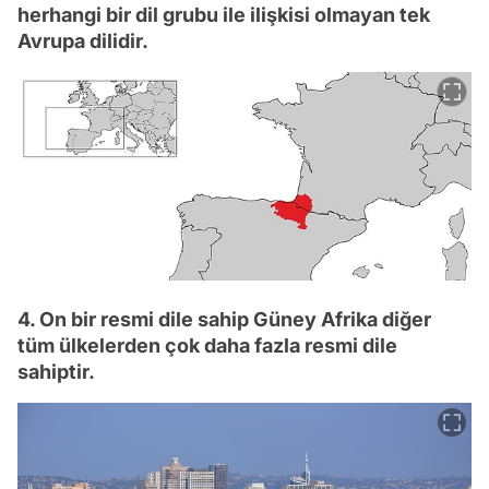
herhangi bir dil grubu ile ilişkisi olmayan tek
Avrupa dilidir.
4. On bir resmi dile sahip Güney Afrika diğer
tüm ülkelerden çok daha fazla resmi dile
sahiptir.