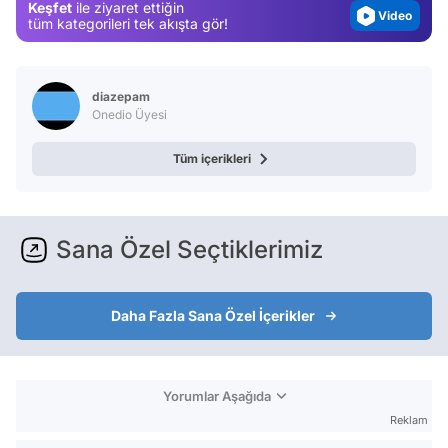
Keşfet
ile ziyaret ettiğin
Video
tüm kategorileri tek akışta gör!
Test
diazepam
Onedio Üyesi
Tüm içerikleri
Sana Özel Seçtiklerimiz
Daha Fazla Sana Özel İçerikler
Yorumlar Aşağıda
Reklam