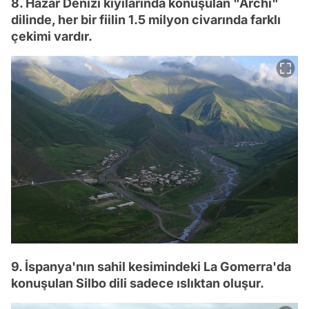
8. Hazar Denizi kıyılarında konuşulan "Archi"
dilinde, her bir fiilin 1.5 milyon civarında farklı
çekimi vardır.
9. İspanya'nın sahil kesimindeki La Gomerra'da
konuşulan Silbo dili sadece ıslıktan oluşur.