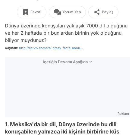
Favori
Yorum Yap
Paylaş
Dünya üzerinde konuşulan yaklaşık 7000 dil olduğunu
ve her 2 haftada bir bunlardan birinin yok olduğunu
biliyor muydunuz?
Kaynak:
http://list25.com/25-crazy-facts-abou...
İçeriğin Devamı Aşağıda
Reklam
1. Meksika'da bir dil, Dünya üzerinde bu dili
konuşabilen yalnızca iki kişinin birbirine küs