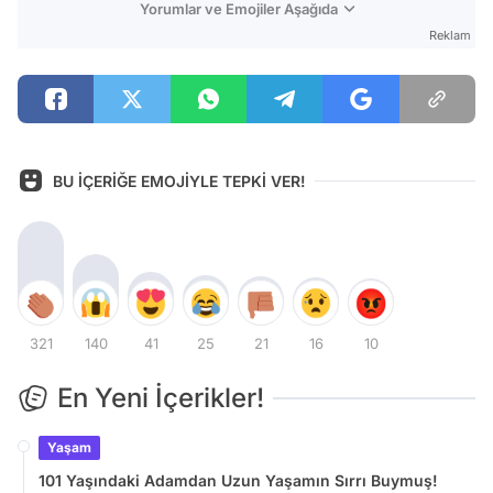
Yorumlar ve Emojiler Aşağıda
Reklam
BU İÇERİĞE EMOJİYLE TEPKİ VER!
321
140
41
25
21
16
10
En Yeni İçerikler!
Yaşam
101 Yaşındaki Adamdan Uzun Yaşamın Sırrı Buymuş!