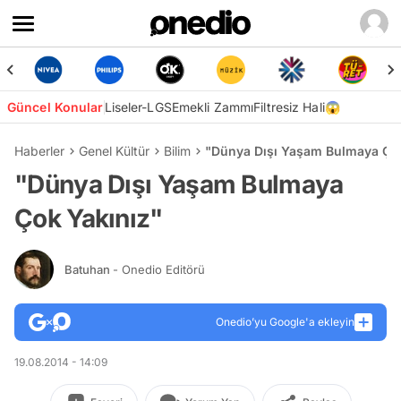
Güncel Konular
Liseler-LGS
Emekli Zammı
Filtresiz Hali😱
Haberler
Genel Kültür
Bilim
"Dünya Dışı Yaşam Bulmaya Çok
"Dünya Dışı Yaşam Bulmaya
Çok Yakınız"
Batuhan
- Onedio Editörü
Onedio’yu Google'a ekleyin
19.08.2014 - 14:09