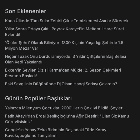
Son Eklenenler
Koca Ülkede Tüm Sular Zehirli Çıktı: Temizlemesi Asırlar Sürecek
Yıllar Sonra Ortaya Çıktı: Poyraz Karayel'in Meltem'i Hare Sürel
Evlendi!
'Ölüler Şehri' Olarak Biliniyor: 1300 Kişinin Yaşadığı Şehirde 1,5
Milyon Mezar Var
Hiçbir Tuzak Onu Durduramıyordu: 3 Yıldır Çiftçilerin Baş Belası
Olan Kedi Yakalandı
Exxen'in Sevilen Dizisi Karma'dan Müjde: 2. Sezon Çekimleri
Resmen Başladı!
Eski Sevgilinin Düğününde Dj Olsan Hangi Şarkıyı Çalardın?
Günün Popüler Başlıkları
Yalnızca Milenyum Çocukları 2000'lilerin Çok İyi Bildiği Şeyler
Fatih Altaylı'dan Erdal Beşikçioğlu'na Ağır Eleştiri: "Ulan Siz Kamu
Görevlisisiniz"
Google'ın Yapay Zeka Biriminin Başındaki Türk: Koray
Kavukçuoğlu'nu Tanıyalım!