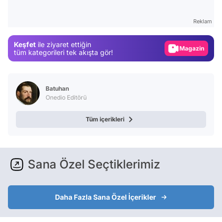
Test
Reklam
Gündem
Keşfet
ile ziyaret ettiğin
Magazin
tüm kategorileri tek akışta gör!
Video
Test
Batuhan
Onedio Editörü
Tüm içerikleri
Sana Özel Seçtiklerimiz
Daha Fazla Sana Özel İçerikler