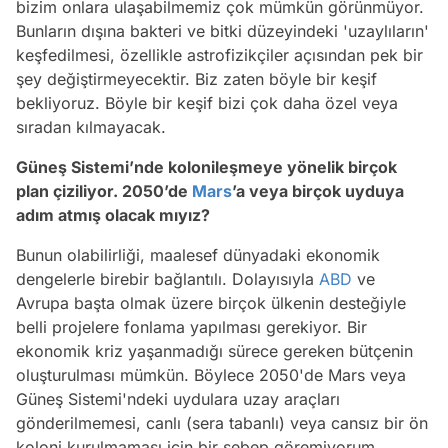
bizim onlara ulaşabilmemiz çok mümkün görünmüyor.
Bunların dışına bakteri ve bitki düzeyindeki 'uzaylıların'
keşfedilmesi, özellikle astrofizikçiler açısından pek bir
şey değiştirmeyecektir. Biz zaten böyle bir keşif
bekliyoruz. Böyle bir keşif bizi çok daha özel veya
sıradan kılmayacak.
Güneş Sistemi’nde kolonileşmeye yönelik birçok
plan çiziliyor. 2050’de
Mars
’a veya birçok uyduya
adım atmış olacak mıyız?
Bunun olabilirliği, maalesef dünyadaki ekonomik
dengelerle birebir bağlantılı. Dolayısıyla
ABD
ve
Avrupa başta olmak üzere birçok ülkenin desteğiyle
belli projelere fonlama yapılması gerekiyor. Bir
ekonomik kriz yaşanmadığı sürece gereken bütçenin
oluşturulması mümkün. Böylece 2050'de Mars veya
Güneş Sistemi'ndeki uydulara uzay araçları
gönderilmemesi, canlı (sera tabanlı) veya cansız bir ön
koloni kurulmaması için bir sebep göremiyorum.