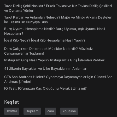
Tavla Diziliş Şekli Nasıldır? Erkek Tavlası ve Kız Tavlası Diziliş Şekilleri
ve Oynama Yönleri
Tarot Kartları ve Anlamları Nelerdir? Majör ve Minör Arkana Desteleri
İle Tılsımlı Bir Dünyaya Giriş
Burç Uyumu Hesaplama Nedir? Burç Uyumu, Aşk Uyumu Nasıl
Hesaplanır?
İdeal Kilo Nedir? İdeal Kilo Hesaplama Nasıl Yapılır?
Ders Çalışırken Dinlenecek Müzikler Nelerdir? Müziksiz
Çalışamayanlar Toplanın!
Instagram Giriş Nasıl Yapılır? Instagram'a Giriş İşlemleri Rehberi
41 Ülkenin Bayrakları ve Ülke Bayraklarının Anlamları
GTA San Andreas Hileleri! Oynamaya Doyamayanlar İçin Güncel San
Andreas Şifreleri
IQ Testi: IQ'unuzun Kaç Olduğunu Merak Ettiniz mi?
Keşfet
Twitter
Deprem
Zam
Youtube