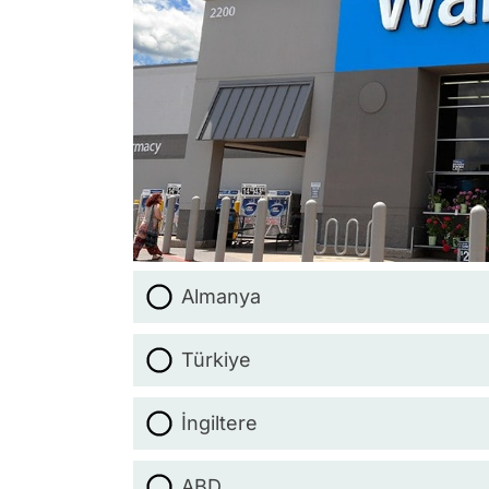
Almanya
Türkiye
İngiltere
ABD