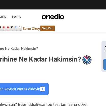
MEK
PARA
Zone Okey
Seri Diz
hine Ne Kadar Hakimsin?
arihine Ne Kadar Hakimsin?
en kaynak olarak ekleyin
 biliyorsun? Eğer iddialıysan bu test tam sana göre.