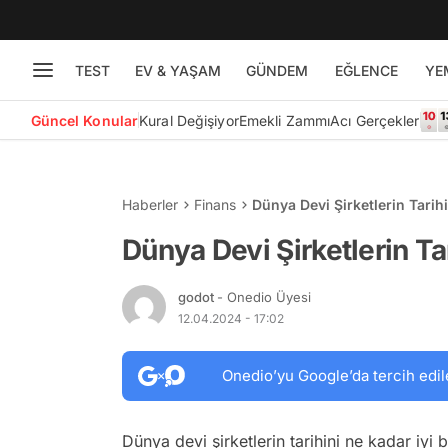
TEST
EV & YAŞAM
GÜNDEM
EĞLENCE
YE
Güncel Konular
Kural Değişiyor
Emekli Zammı
Acı Gerçekler
Haberler
Finans
Dünya Devi Şirketlerin Tari
Dünya Devi Şirketlerin T
godot
- Onedio Üyesi
12.04.2024 - 17:02
Onedio’yu Google’da tercih edil
Dünya devi şirketlerin tarihini ne kadar iyi