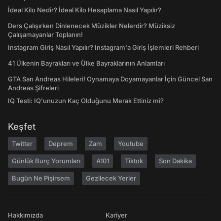
İdeal Kilo Nedir? İdeal Kilo Hesaplama Nasıl Yapılır?
Ders Çalışırken Dinlenecek Müzikler Nelerdir? Müziksiz
Çalışamayanlar Toplanın!
Instagram Giriş Nasıl Yapılır? Instagram'a Giriş İşlemleri Rehberi
41 Ülkenin Bayrakları ve Ülke Bayraklarının Anlamları
GTA San Andreas Hileleri! Oynamaya Doyamayanlar İçin Güncel San
Andreas Şifreleri
IQ Testi: IQ'unuzun Kaç Olduğunu Merak Ettiniz mi?
Keşfet
Twitter
Deprem
Zam
Youtube
Günlük Burç Yorumları
A101
Tiktok
Son Dakika
Bugün Ne Pişirsem
Gezilecek Yerler
Hakkımızda
Kariyer