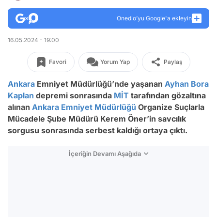
Onedio’yu Google'a ekleyin
16.05.2024 - 19:00
Favori
Yorum Yap
Paylaş
Ankara
Emniyet Müdürlüğü’nde yaşanan
Ayhan Bora
Kaplan
depremi sonrasında
MİT
tarafından gözaltına
alınan
Ankara Emniyet Müdürlüğü
Organize Suçlarla
Mücadele Şube Müdürü Kerem Öner’in savcılık
sorgusu sonrasında serbest kaldığı ortaya çıktı.
İçeriğin Devamı Aşağıda