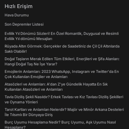
Hızlı Erişim
Hava Durumu
Son Depremler Listesi
Evlilik Yıl Dönümü Sözleri! En Özel Romantik, Duygusal ve Resimli
Evlilik Yıl dönümü Mesajları
Rüyada Altın Görmek: Gerçekler de Saadetiniz de Çil Çil Altınlarda
Saklı Olabilir!
Doğal Taşların Merak Edilen Tüm Etkileri, Enerjileri ve Şifa Alanları:
Hangi Doğal Taş Ne İşe Yarar?
Emojilerin Anlamları: 2023 WhatsApp, Instagram ve Twitter'da En
Çok Kullanılan Emojiler ve Anlamları
Atasözleri ve Anlamları: A'dan Z'ye Gündelik Hayatta En Sık
Kullanılan Atasözleri ve Anlamları
Tavla Diziliş Şekli Nasıldır? Erkek Tavlası ve Kız Tavlası Diziliş Şekilleri
ve Oynama Yönleri
Tarot Kartları ve Anlamları Nelerdir? Majör ve Minör Arkana Desteleri
İle Tılsımlı Bir Dünyaya Giriş
Burç Uyumu Hesaplama Nedir? Burç Uyumu, Aşk Uyumu Nasıl
Hesaplanır?