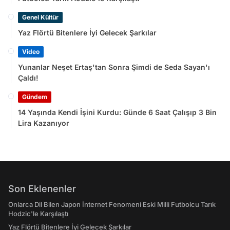
Genel Kültür
Yaz Flörtü Bitenlere İyi Gelecek Şarkılar
Video
Yunanlar Neşet Ertaş'tan Sonra Şimdi de Seda Sayan'ı
Çaldı!
Gündem
14 Yaşında Kendi İşini Kurdu: Günde 6 Saat Çalışıp 3 Bin
Lira Kazanıyor
Son Eklenenler
Onlarca Dil Bilen Japon İnternet Fenomeni Eski Milli Futbolcu Tarık
Hodzic'le Karşılaştı
Yaz Flörtü Bitenlere İyi Gelecek Şarkılar