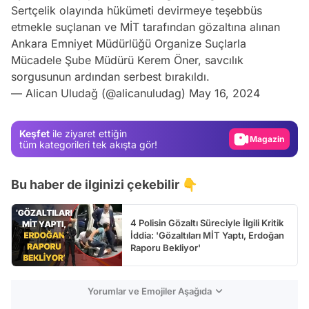
Sertçelik olayında hükümeti devirmeye teşebbüs
etmekle suçlanan ve MİT tarafından gözaltına alınan
Ankara Emniyet Müdürlüğü Organize Suçlarla
Mücadele Şube Müdürü Kerem Öner, savcılık
Video
sorgusunun ardından serbest bırakıldı.
Test
— Alican Uludağ (@alicanuludag)
May 16, 2024
Gündem
Keşfet
ile ziyaret ettiğin
Magazin
tüm kategorileri tek akışta gör!
Video
Test
Bu haber de ilginizi çekebilir 👇
4 Polisin Gözaltı Süreciyle İlgili Kritik
İddia: 'Gözaltıları MİT Yaptı, Erdoğan
Raporu Bekliyor'
Yorumlar ve Emojiler Aşağıda