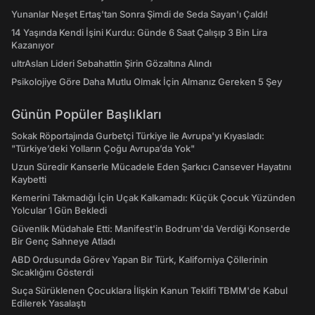
Yunanlar Neşet Ertaş'tan Sonra Şimdi de Seda Sayan'ı Çaldı!
14 Yaşında Kendi İşini Kurdu: Günde 6 Saat Çalışıp 3 Bin Lira
Kazanıyor
ultrAslan Lideri Sebahattin Şirin Gözaltına Alındı
Psikolojiye Göre Daha Mutlu Olmak İçin Almanız Gereken 5 Şey
Günün Popüler Başlıkları
Sokak Röportajında Gurbetçi Türkiye ile Avrupa'yı Kıyasladı:
"Türkiye’deki Yolların Çoğu Avrupa’da Yok"
Uzun Süredir Kanserle Mücadele Eden Şarkıcı Cansever Hayatını
Kaybetti
Kemerini Takmadığı İçin Uçak Kalkamadı: Küçük Çocuk Yüzünden
Yolcular 1 Gün Bekledi
Güvenlik Müdahale Etti: Manifest'in Bodrum'da Verdiği Konserde
Bir Genç Sahneye Atladı
ABD Ordusunda Görev Yapan Bir Türk, Kaliforniya Çöllerinin
Sıcaklığını Gösterdi
Suça Sürüklenen Çocuklara İlişkin Kanun Teklifi TBMM'de Kabul
Edilerek Yasalaştı