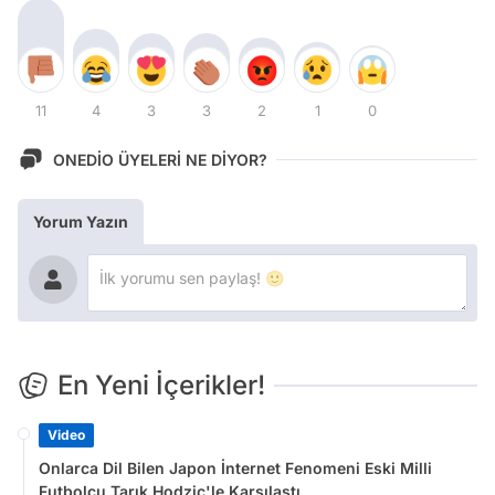
11
4
3
3
2
1
0
ONEDİO ÜYELERİ NE DİYOR?
Yorum Yazın
En Yeni İçerikler!
Video
Onlarca Dil Bilen Japon İnternet Fenomeni Eski Milli
Futbolcu Tarık Hodzic'le Karşılaştı