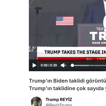
0:00
/
0:39
Trump'ın Biden taklidi görünt
Trump'ın taklidine çok sayıda 