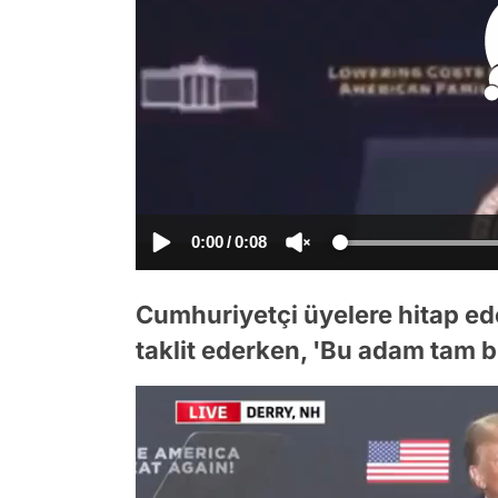
0:00
/
0:08
Cumhuriyetçi üyelere hitap ed
taklit ederken, 'Bu adam tam bi