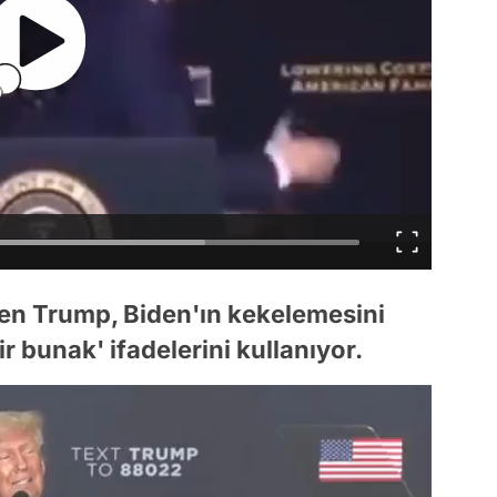
en Trump, Biden'ın kekelemesini
r bunak' ifadelerini kullanıyor.