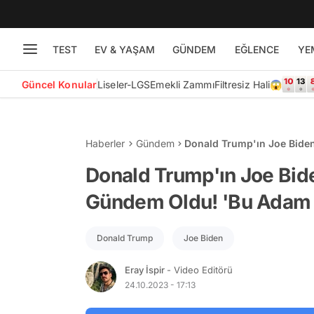
TEST
EV & YAŞAM
GÜNDEM
EĞLENCE
YE
Güncel Konular
Liseler-LGS
Emekli Zammı
Filtresiz Hali😱
Haberler
Gündem
Donald Trump'ın Joe Bide
Bir Bunak'
Donald Trump'ın Joe Bid
Gündem Oldu! 'Bu Adam 
Donald Trump
Joe Biden
Eray İspir
- Video Editörü
24.10.2023 - 17:13