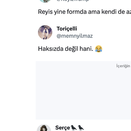
İçeriği