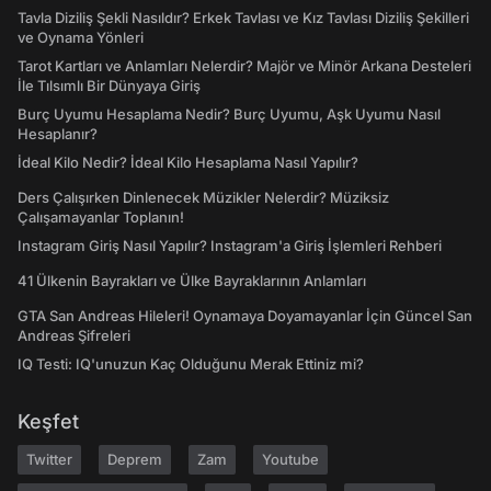
Tavla Diziliş Şekli Nasıldır? Erkek Tavlası ve Kız Tavlası Diziliş Şekilleri
ve Oynama Yönleri
Tarot Kartları ve Anlamları Nelerdir? Majör ve Minör Arkana Desteleri
İle Tılsımlı Bir Dünyaya Giriş
Burç Uyumu Hesaplama Nedir? Burç Uyumu, Aşk Uyumu Nasıl
Hesaplanır?
İdeal Kilo Nedir? İdeal Kilo Hesaplama Nasıl Yapılır?
Ders Çalışırken Dinlenecek Müzikler Nelerdir? Müziksiz
Çalışamayanlar Toplanın!
Instagram Giriş Nasıl Yapılır? Instagram'a Giriş İşlemleri Rehberi
41 Ülkenin Bayrakları ve Ülke Bayraklarının Anlamları
GTA San Andreas Hileleri! Oynamaya Doyamayanlar İçin Güncel San
Andreas Şifreleri
IQ Testi: IQ'unuzun Kaç Olduğunu Merak Ettiniz mi?
Keşfet
Twitter
Deprem
Zam
Youtube