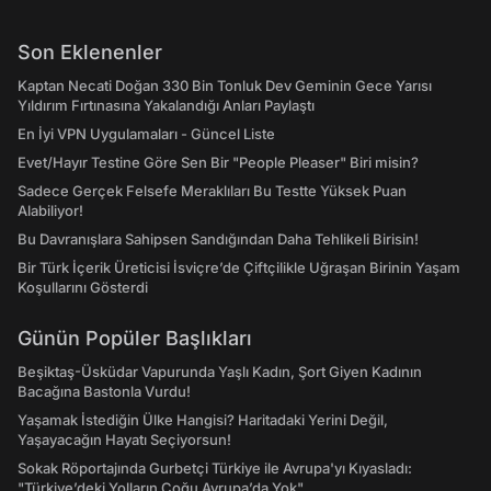
Son Eklenenler
Kaptan Necati Doğan 330 Bin Tonluk Dev Geminin Gece Yarısı
Yıldırım Fırtınasına Yakalandığı Anları Paylaştı
En İyi VPN Uygulamaları - Güncel Liste
Evet/Hayır Testine Göre Sen Bir "People Pleaser" Biri misin?
Sadece Gerçek Felsefe Meraklıları Bu Testte Yüksek Puan
Alabiliyor!
Bu Davranışlara Sahipsen Sandığından Daha Tehlikeli Birisin!
Bir Türk İçerik Üreticisi İsviçre’de Çiftçilikle Uğraşan Birinin Yaşam
Koşullarını Gösterdi
Günün Popüler Başlıkları
Beşiktaş-Üsküdar Vapurunda Yaşlı Kadın, Şort Giyen Kadının
Bacağına Bastonla Vurdu!
Yaşamak İstediğin Ülke Hangisi? Haritadaki Yerini Değil,
Yaşayacağın Hayatı Seçiyorsun!
Sokak Röportajında Gurbetçi Türkiye ile Avrupa'yı Kıyasladı:
"Türkiye’deki Yolların Çoğu Avrupa’da Yok"