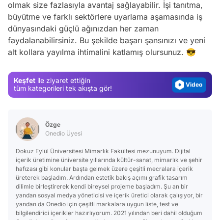
olmak size fazlasıyla avantaj sağlayabilir. İşi tanıtma,
büyütme ve farklı sektörlere uyarlama aşamasında iş
Video
dünyasındaki güçlü ağınızdan her zaman
Test
faydalanabilirsiniz. Bu şekilde başarı şansınızı ve yeni
alt kollara yayılma ihtimalini katlamış olursunuz. 😎
Gündem
Magazin
Keşfet
ile ziyaret ettiğin
Video
tüm kategorileri tek akışta gör!
Test
Özge
Onedio Üyesi
Dokuz Eylül Üniversitesi Mimarlık Fakültesi mezunuyum. Dijital
içerik üretimine üniversite yıllarında kültür-sanat, mimarlık ve şehir
hafızası gibi konular başta gelmek üzere çeşitli mecralara içerik
üreterek başladım. Ardından estetik bakış açımı grafik tasarım
dilimle birleştirerek kendi bireysel projeme başladım. Şu an bir
yandan sosyal medya yöneticisi ve içerik üretici olarak çalışıyor, bir
yandan da Onedio için çeşitli markalara uygun liste, test ve
bilgilendirici içerikler hazırlıyorum. 2021 yılından beri dahil olduğum