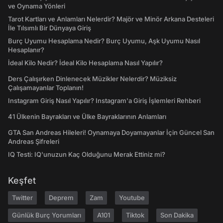
ve Oynama Yönleri
Tarot Kartları ve Anlamları Nelerdir? Majör ve Minör Arkana Desteleri
İle Tılsımlı Bir Dünyaya Giriş
Burç Uyumu Hesaplama Nedir? Burç Uyumu, Aşk Uyumu Nasıl
Hesaplanır?
İdeal Kilo Nedir? İdeal Kilo Hesaplama Nasıl Yapılır?
Ders Çalışırken Dinlenecek Müzikler Nelerdir? Müziksiz
Çalışamayanlar Toplanın!
Instagram Giriş Nasıl Yapılır? Instagram'a Giriş İşlemleri Rehberi
41 Ülkenin Bayrakları ve Ülke Bayraklarının Anlamları
GTA San Andreas Hileleri! Oynamaya Doyamayanlar İçin Güncel San
Andreas Şifreleri
IQ Testi: IQ'unuzun Kaç Olduğunu Merak Ettiniz mi?
Keşfet
Twitter
Deprem
Zam
Youtube
Günlük Burç Yorumları
A101
Tiktok
Son Dakika