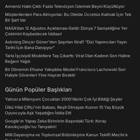
Anneniz Haklı Çıktı: Fazla Televizyon İzlemek Beyni Küçültüyor
Müşterilerden Para Almıyorlar: Bu Otelde Ücretsiz Kalmak İçin Tek
Bir Şart Var
NASA’dan 12 Ağustos Açıklaması Geldi: Dünya 7 Saniyeliğine Yer
Çekimini Kaybedecek İddiası!
Astrolog Dinçer Güner'den Şaşırtan İtiraf! "Dizi Yapımcıları Yayın
Tarihi İçin Bana Danışıyor"
Tarla İşçisiydi Modellere Taş Çıkarttı: Viral Olan Kadının Son Haline
Beğeni Yağdı
Bir Dönemin Efsane Yakışıklısı Model Francisco Lachowski Son
Haliyle Görenleri Yine Hayran Bıraktı!
Günün Popüler Başlıkları
Yalnızca Milenyum Çocukları 2000'lilerin Çok İyi Bildiği Şeyler
Ülkü Hilal Çiftçi'nin Babası, Reşit Olmayan Kızının 10 Yaş Büyük
Oyuncuyla Aşk Yaşadığını İddia Etti
Google'ın Yapay Zeka Biriminin Başındaki Türk: Koray
Kavukçuoğlu'nu Tanıyalım!
Milli Dayanışma ve Toplumsal Bütünleşme Kanun Teklifi Meclis’e