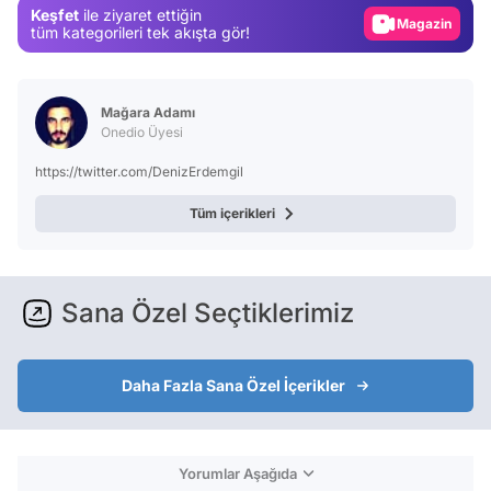
Keşfet
ile ziyaret ettiğin
Magazin
tüm kategorileri tek akışta gör!
Video
Test
Mağara Adamı
Onedio Üyesi
https://twitter.com/DenizErdemgil
Tüm içerikleri
Sana Özel Seçtiklerimiz
Daha Fazla Sana Özel İçerikler
Yorumlar Aşağıda