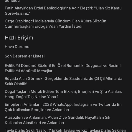
Sunuldu
Fatih Altaylı'dan Erdal Beşikçioğlu'na Ağır Eleştiri: "Ulan Siz Kamu
Görevlisisiniz"
Özge Özpirinçci İddialarıyla Gündem Olan Kübra Süzgün
Cumhurbaşkanı Erdoğan'dan Yardım İstedi
Hızlı Erişim
Hava Durumu
Son Depremler Listesi
Evlilik Yıl Dönümü Sözleri! En Özel Romantik, Duygusal ve Resimli
Evlilik Yıl dönümü Mesajları
Rüyada Altın Görmek: Gerçekler de Saadetiniz de Çil Çil Altınlarda
Saklı Olabilir!
Doğal Taşların Merak Edilen Tüm Etkileri, Enerjileri ve Şifa Alanları:
Hangi Doğal Taş Ne İşe Yarar?
Emojilerin Anlamları: 2023 WhatsApp, Instagram ve Twitter'da En
Çok Kullanılan Emojiler ve Anlamları
Atasözleri ve Anlamları: A'dan Z'ye Gündelik Hayatta En Sık
Kullanılan Atasözleri ve Anlamları
Tavla Diziliş Şekli Nasıldır? Erkek Tavlası ve Kız Tavlası Diziliş Şekilleri