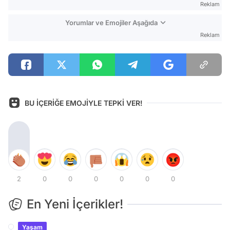
Reklam
Yorumlar ve Emojiler Aşağıda
Reklam
BU İÇERİĞE EMOJİYLE TEPKİ VER!
2
0
0
0
0
0
0
En Yeni İçerikler!
Yaşam