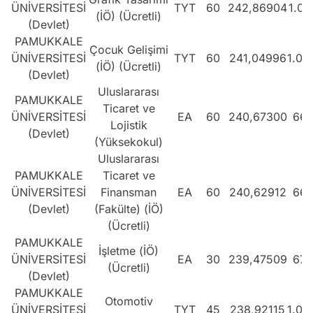
ÜNİVERSİTESİ
TYT
60
242,86904
1.01
(İÖ) (Ücretli)
(Devlet)
PAMUKKALE
Çocuk Gelişimi
ÜNİVERSİTESİ
TYT
60
241,04996
1.03
(İÖ) (Ücretli)
(Devlet)
Uluslararası
PAMUKKALE
Ticaret ve
ÜNİVERSİTESİ
EA
60
240,67300
661
Lojistik
(Devlet)
(Yüksekokul)
Uluslararası
PAMUKKALE
Ticaret ve
ÜNİVERSİTESİ
Finansman
EA
60
240,62912
661
(Devlet)
(Fakülte) (İÖ)
(Ücretli)
PAMUKKALE
İşletme (İÖ)
ÜNİVERSİTESİ
EA
30
239,47509
671
(Ücretli)
(Devlet)
PAMUKKALE
Otomotiv
ÜNİVERSİTESİ
TYT
45
238,92115
1.05