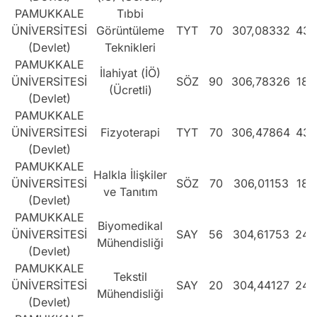
PAMUKKALE
Tıbbi
ÜNİVERSİTESİ
Görüntüleme
TYT
70
307,08332
430
(Devlet)
Teknikleri
PAMUKKALE
İlahiyat (İÖ)
ÜNİVERSİTESİ
SÖZ
90
306,78326
186
(Ücretli)
(Devlet)
PAMUKKALE
ÜNİVERSİTESİ
Fizyoterapi
TYT
70
306,47864
434
(Devlet)
PAMUKKALE
Halkla İlişkiler
ÜNİVERSİTESİ
SÖZ
70
306,01153
189
ve Tanıtım
(Devlet)
PAMUKKALE
Biyomedikal
ÜNİVERSİTESİ
SAY
56
304,61753
243
Mühendisliği
(Devlet)
PAMUKKALE
Tekstil
ÜNİVERSİTESİ
SAY
20
304,44127
243
Mühendisliği
(Devlet)