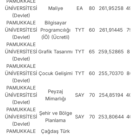
PAMUKKALE
ÜNİVERSİTESİ
Maliye
EA
80
261,95258
496
(Devlet)
PAMUKKALE
Bilgisayar
ÜNİVERSİTESİ
Programcılığı
TYT
60
261,91445
796
(Devlet)
(İÖ) (Ücretli)
PAMUKKALE
ÜNİVERSİTESİ
Grafik Tasarımı
TYT
65
259,52865
822
(Devlet)
PAMUKKALE
ÜNİVERSİTESİ
Çocuk Gelişimi
TYT
60
255,70370
863
(Devlet)
PAMUKKALE
Peyzaj
ÜNİVERSİTESİ
SAY
70
254,85194
403
Mimarlığı
(Devlet)
PAMUKKALE
Şehir ve Bölge
ÜNİVERSİTESİ
SAY
70
253,80644
407
Planlama
(Devlet)
PAMUKKALE
Çağdaş Türk