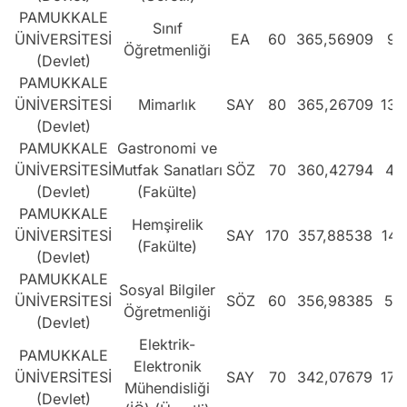
PAMUKKALE
Sınıf
ÜNİVERSİTESİ
EA
60
365,56909
97
Öğretmenliği
(Devlet)
PAMUKKALE
ÜNİVERSİTESİ
Mimarlık
SAY
80
365,26709
138
(Devlet)
PAMUKKALE
Gastronomi ve
ÜNİVERSİTESİ
Mutfak Sanatları
SÖZ
70
360,42794
47
(Devlet)
(Fakülte)
PAMUKKALE
Hemşirelik
ÜNİVERSİTESİ
SAY
170
357,88538
147
(Fakülte)
(Devlet)
PAMUKKALE
Sosyal Bilgiler
ÜNİVERSİTESİ
SÖZ
60
356,98385
52
Öğretmenliği
(Devlet)
Elektrik-
PAMUKKALE
Elektronik
ÜNİVERSİTESİ
SAY
70
342,07679
170
Mühendisliği
(Devlet)