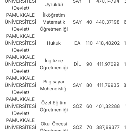
ÜNİVERSİTESİ
SAY
1
470,14794
37
Uyruklu)
(Devlet)
PAMUKKALE
İlköğretim
ÜNİVERSİTESİ
Matematik
SAY
40
440,37198
62
(Devlet)
Öğretmenliği
PAMUKKALE
ÜNİVERSİTESİ
Hukuk
EA
110
418,48202
18
(Devlet)
PAMUKKALE
İngilizce
ÜNİVERSİTESİ
DİL
90
411,97099
12
Öğretmenliği
(Devlet)
PAMUKKALE
Bilgisayar
ÜNİVERSİTESİ
SAY
80
411,79935
88
Mühendisliği
(Devlet)
PAMUKKALE
Özel Eğitim
ÜNİVERSİTESİ
SÖZ
60
401,32288
11
Öğretmenliği
(Devlet)
PAMUKKALE
Okul Öncesi
ÜNİVERSİTESİ
SÖZ
70
387,89377
19
Öğretmenliği