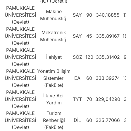
(İÖ) (Ücretli)
PAMUKKALE
Makine
ÜNİVERSİTESİ
SAY
90
340,18855
173
Mühendisliği
(Devlet)
PAMUKKALE
Mekatronik
ÜNİVERSİTESİ
SAY
45
335,89167
180
Mühendisliği
(Devlet)
PAMUKKALE
ÜNİVERSİTESİ
İlahiyat
SÖZ
120
335,31402
95
(Devlet)
PAMUKKALE
Yönetim Bilişim
ÜNİVERSİTESİ
Sistemleri
EA
60
333,39274
176
(Devlet)
(Fakülte)
PAMUKKALE
İlk ve Acil
ÜNİVERSİTESİ
TYT
70
329,04290
317
Yardım
(Devlet)
PAMUKKALE
Turizm
ÜNİVERSİTESİ
Rehberliği
DİL
60
325,77066
37
(Devlet)
(Fakülte)