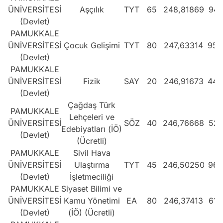
ÜNİVERSİTESİ
Aşçılık
TYT
65
248,81869
941
(Devlet)
PAMUKKALE
ÜNİVERSİTESİ
Çocuk Gelişimi
TYT
80
247,63314
955
(Devlet)
PAMUKKALE
ÜNİVERSİTESİ
Fizik
SAY
20
246,91673
440
(Devlet)
Çağdaş Türk
PAMUKKALE
Lehçeleri ve
ÜNİVERSİTESİ
SÖZ
40
246,76668
527
Edebiyatları (İÖ)
(Devlet)
(Ücretli)
PAMUKKALE
Sivil Hava
ÜNİVERSİTESİ
Ulaştırma
TYT
45
246,50250
968
(Devlet)
İşletmeciliği
PAMUKKALE
Siyaset Bilimi ve
ÜNİVERSİTESİ
Kamu Yönetimi
EA
80
246,37413
612
(Devlet)
(İÖ) (Ücretli)