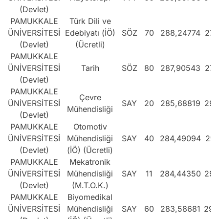
(Devlet)
PAMUKKALE
Türk Dili ve
ÜNİVERSİTESİ
Edebiyatı (İÖ)
SÖZ
70
288,24774
270
(Devlet)
(Ücretli)
PAMUKKALE
ÜNİVERSİTESİ
Tarih
SÖZ
80
287,90543
272
(Devlet)
PAMUKKALE
Çevre
ÜNİVERSİTESİ
SAY
20
285,68819
292
Mühendisliği
(Devlet)
PAMUKKALE
Otomotiv
ÜNİVERSİTESİ
Mühendisliği
SAY
40
284,49094
296
(Devlet)
(İÖ) (Ücretli)
PAMUKKALE
Mekatronik
ÜNİVERSİTESİ
Mühendisliği
SAY
11
284,44350
296
(Devlet)
(M.T.O.K.)
PAMUKKALE
Biyomedikal
ÜNİVERSİTESİ
Mühendisliği
SAY
60
283,58681
298