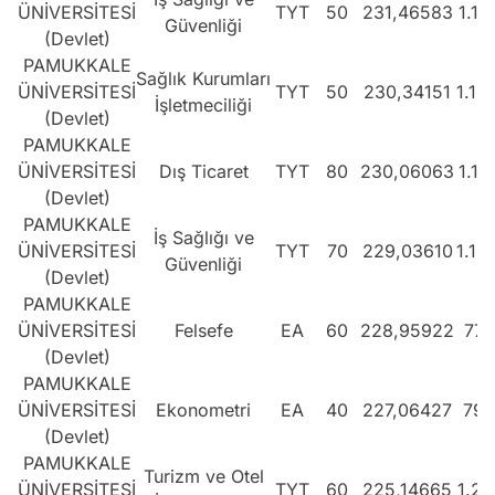
ÜNİVERSİTESİ
TYT
50
231,46583
1.14
Güvenliği
(Devlet)
PAMUKKALE
Sağlık Kurumları
ÜNİVERSİTESİ
TYT
50
230,34151
1.16
İşletmeciliği
(Devlet)
PAMUKKALE
ÜNİVERSİTESİ
Dış Ticaret
TYT
80
230,06063
1.16
(Devlet)
PAMUKKALE
İş Sağlığı ve
ÜNİVERSİTESİ
TYT
70
229,03610
1.18
Güvenliği
(Devlet)
PAMUKKALE
ÜNİVERSİTESİ
Felsefe
EA
60
228,95922
772
(Devlet)
PAMUKKALE
ÜNİVERSİTESİ
Ekonometri
EA
40
227,06427
792
(Devlet)
PAMUKKALE
Turizm ve Otel
ÜNİVERSİTESİ
TYT
60
225,14665
1.23