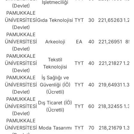
İşletmeciliği
(Devlet)
PAMUKKALE
ÜNİVERSİTESİ
Gıda Teknolojisi
TYT
30
221,65263
1.27
(Devlet)
PAMUKKALE
ÜNİVERSİTESİ
Arkeoloji
EA
40
221,26951
859
(Devlet)
PAMUKKALE
Tekstil
ÜNİVERSİTESİ
TYT
40
221,21827
1.28
Teknolojisi
(Devlet)
PAMUKKALE
İş Sağlığı ve
ÜNİVERSİTESİ
Güvenliği (İÖ)
TYT
40
219,64931
1.30
(Devlet)
(Ücretli)
PAMUKKALE
Dış Ticaret (İÖ)
ÜNİVERSİTESİ
TYT
60
218,32455
1.32
(Ücretli)
(Devlet)
PAMUKKALE
ÜNİVERSİTESİ
Moda Tasarımı
TYT
70
218,21679
1.32