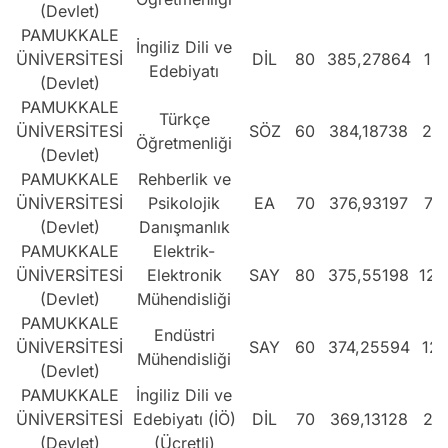
(Devlet)
PAMUKKALE
İngiliz Dili ve
ÜNİVERSİTESİ
DİL
80
385,27864
19
Edebiyatı
(Devlet)
PAMUKKALE
Türkçe
ÜNİVERSİTESİ
SÖZ
60
384,18738
22
Öğretmenliği
(Devlet)
PAMUKKALE
Rehberlik ve
ÜNİVERSİTESİ
Psikolojik
EA
70
376,93197
74
(Devlet)
Danışmanlık
PAMUKKALE
Elektrik-
ÜNİVERSİTESİ
Elektronik
SAY
80
375,55198
125
(Devlet)
Mühendisliği
PAMUKKALE
Endüstri
ÜNİVERSİTESİ
SAY
60
374,25594
127
Mühendisliği
(Devlet)
PAMUKKALE
İngiliz Dili ve
ÜNİVERSİTESİ
Edebiyatı (İÖ)
DİL
70
369,13128
24
(Devlet)
(Ücretli)