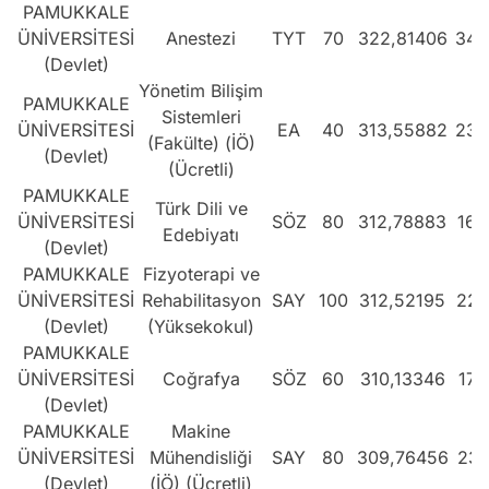
PAMUKKALE
ÜNİVERSİTESİ
Anestezi
TYT
70
322,81406
345
(Devlet)
Yönetim Bilişim
PAMUKKALE
Sistemleri
ÜNİVERSİTESİ
EA
40
313,55882
239
(Fakülte) (İÖ)
(Devlet)
(Ücretli)
PAMUKKALE
Türk Dili ve
ÜNİVERSİTESİ
SÖZ
80
312,78883
163
Edebiyatı
(Devlet)
PAMUKKALE
Fizyoterapi ve
ÜNİVERSİTESİ
Rehabilitasyon
SAY
100
312,52195
225
(Devlet)
(Yüksekokul)
PAMUKKALE
ÜNİVERSİTESİ
Coğrafya
SÖZ
60
310,13346
173
(Devlet)
PAMUKKALE
Makine
ÜNİVERSİTESİ
Mühendisliği
SAY
80
309,76456
231
(Devlet)
(İÖ) (Ücretli)