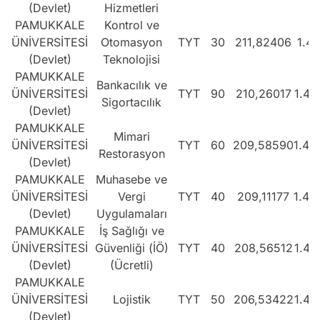
(Devlet)
Hizmetleri
PAMUKKALE
Kontrol ve
ÜNİVERSİTESİ
Otomasyon
TYT
30
211,82406
1.41
(Devlet)
Teknolojisi
PAMUKKALE
Bankacılık ve
ÜNİVERSİTESİ
TYT
90
210,26017
1.43
Sigortacılık
(Devlet)
PAMUKKALE
Mimari
ÜNİVERSİTESİ
TYT
60
209,58590
1.44
Restorasyon
(Devlet)
PAMUKKALE
Muhasebe ve
ÜNİVERSİTESİ
Vergi
TYT
40
209,11177
1.44
(Devlet)
Uygulamaları
PAMUKKALE
İş Sağlığı ve
ÜNİVERSİTESİ
Güvenliği (İÖ)
TYT
40
208,56512
1.45
(Devlet)
(Ücretli)
PAMUKKALE
ÜNİVERSİTESİ
Lojistik
TYT
50
206,53422
1.48
(Devlet)