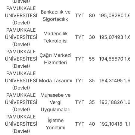
(Devlet)
PAMUKKALE
Bankacılık ve
ÜNİVERSİTESİ
TYT
80
195,08280
1.64
Sigortacılık
(Devlet)
PAMUKKALE
Madencilik
ÜNİVERSİTESİ
TYT
30
195,07493
1.64
Teknolojisi
(Devlet)
PAMUKKALE
Çağrı Merkezi
ÜNİVERSİTESİ
TYT
55
194,65570
1.65
Hizmetleri
(Devlet)
PAMUKKALE
ÜNİVERSİTESİ
Moda Tasarımı
TYT
35
194,31495
1.65
(Devlet)
PAMUKKALE
Muhasebe ve
ÜNİVERSİTESİ
Vergi
TYT
35
193,18826
1.66
(Devlet)
Uygulamaları
PAMUKKALE
İşletme
ÜNİVERSİTESİ
TYT
40
192,10416
1.68
Yönetimi
(Devlet)