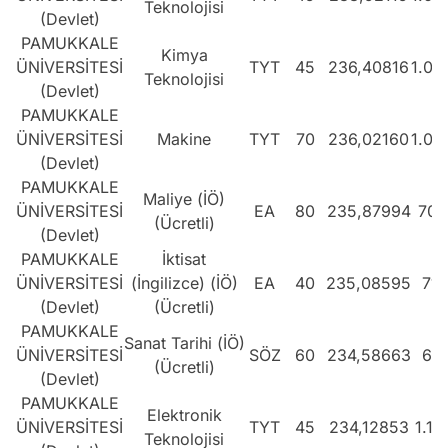
Teknolojisi
(Devlet)
PAMUKKALE
Kimya
ÜNİVERSİTESİ
TYT
45
236,40816
1.08
Teknolojisi
(Devlet)
PAMUKKALE
ÜNİVERSİTESİ
Makine
TYT
70
236,02160
1.09
(Devlet)
PAMUKKALE
Maliye (İÖ)
ÜNİVERSİTESİ
EA
80
235,87994
704
(Ücretli)
(Devlet)
PAMUKKALE
İktisat
ÜNİVERSİTESİ
(İngilizce) (İÖ)
EA
40
235,08595
711
(Devlet)
(Ücretli)
PAMUKKALE
Sanat Tarihi (İÖ)
ÜNİVERSİTESİ
SÖZ
60
234,58663
617
(Ücretli)
(Devlet)
PAMUKKALE
Elektronik
ÜNİVERSİTESİ
TYT
45
234,12853
1.11
Teknolojisi