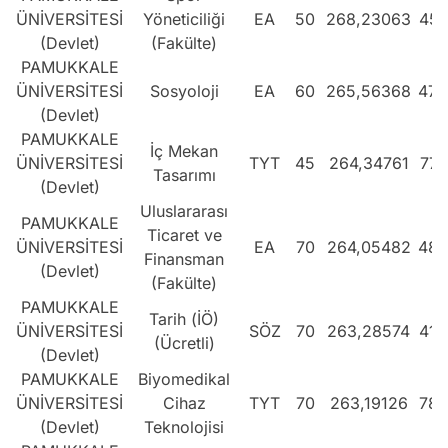
ÜNİVERSİTESİ
Yöneticiliği
EA
50
268,23063
455
(Devlet)
(Fakülte)
PAMUKKALE
ÜNİVERSİTESİ
Sosyoloji
EA
60
265,56368
472
(Devlet)
PAMUKKALE
İç Mekan
ÜNİVERSİTESİ
TYT
45
264,34761
772
Tasarımı
(Devlet)
Uluslararası
PAMUKKALE
Ticaret ve
ÜNİVERSİTESİ
EA
70
264,05482
482
Finansman
(Devlet)
(Fakülte)
PAMUKKALE
Tarih (İÖ)
ÜNİVERSİTESİ
SÖZ
70
263,28574
414
(Ücretli)
(Devlet)
PAMUKKALE
Biyomedikal
ÜNİVERSİTESİ
Cihaz
TYT
70
263,19126
783
(Devlet)
Teknolojisi