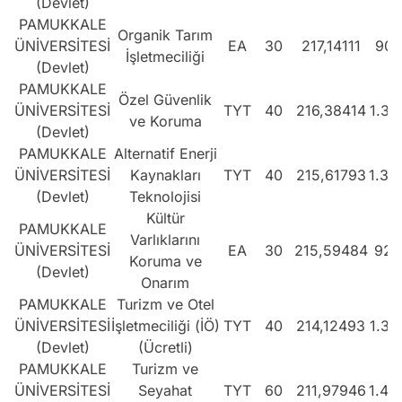
(Devlet)
PAMUKKALE
Organik Tarım
ÜNİVERSİTESİ
EA
30
217,14111
906
İşletmeciliği
(Devlet)
PAMUKKALE
Özel Güvenlik
ÜNİVERSİTESİ
TYT
40
216,38414
1.34
ve Koruma
(Devlet)
PAMUKKALE
Alternatif Enerji
ÜNİVERSİTESİ
Kaynakları
TYT
40
215,61793
1.35
(Devlet)
Teknolojisi
Kültür
PAMUKKALE
Varlıklarını
ÜNİVERSİTESİ
EA
30
215,59484
922
Koruma ve
(Devlet)
Onarım
PAMUKKALE
Turizm ve Otel
ÜNİVERSİTESİ
İşletmeciliği (İÖ)
TYT
40
214,12493
1.37
(Devlet)
(Ücretli)
PAMUKKALE
Turizm ve
ÜNİVERSİTESİ
Seyahat
TYT
60
211,97946
1.40