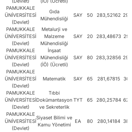
(Devlet)
(İÖ) (Ücretli)
PAMUKKALE
Gıda
ÜNİVERSİTESİ
SAY
50
283,52162
299
Mühendisliği
(Devlet)
PAMUKKALE
Metalurji ve
ÜNİVERSİTESİ
Malzeme
SAY
20
283,48673
299
(Devlet)
Mühendisliği
PAMUKKALE
İnşaat
ÜNİVERSİTESİ
Mühendisliği
SAY
80
283,32856
299
(Devlet)
(İÖ) (Ücretli)
PAMUKKALE
ÜNİVERSİTESİ
Matematik
SAY
65
281,67815
304
(Devlet)
PAMUKKALE
Tıbbi
ÜNİVERSİTESİ
Dokümantasyon
TYT
65
280,25784
624
(Devlet)
ve Sekreterlik
PAMUKKALE
Siyaset Bilimi ve
ÜNİVERSİTESİ
EA
80
280,14184
386
Kamu Yönetimi
(Devlet)