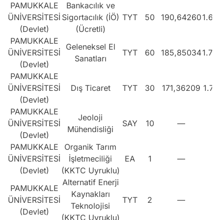
PAMUKKALE
Bankacılık ve
ÜNİVERSİTESİ
Sigortacılık (İÖ)
TYT
50
190,64260
1.69
(Devlet)
(Ücretli)
PAMUKKALE
Geleneksel El
ÜNİVERSİTESİ
TYT
60
185,85034
1.72
Sanatları
(Devlet)
PAMUKKALE
ÜNİVERSİTESİ
Dış Ticaret
TYT
30
171,36209
1.74
(Devlet)
PAMUKKALE
Jeoloji
ÜNİVERSİTESİ
SAY
10
—
Mühendisliği
(Devlet)
PAMUKKALE
Organik Tarım
ÜNİVERSİTESİ
İşletmeciliği
EA
1
—
(Devlet)
(KKTC Uyruklu)
Alternatif Enerji
PAMUKKALE
Kaynakları
ÜNİVERSİTESİ
TYT
2
—
Teknolojisi
(Devlet)
(KKTC Uyruklu)