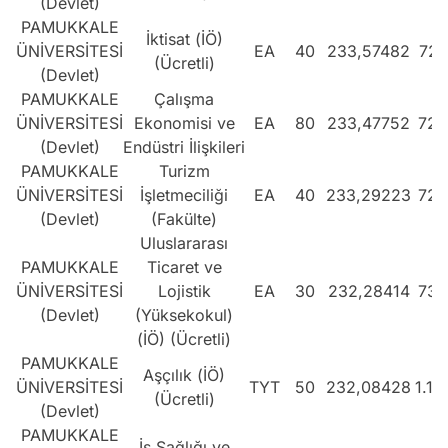
(Devlet)
PAMUKKALE
İktisat (İÖ)
ÜNİVERSİTESİ
EA
40
233,57482
725
(Ücretli)
(Devlet)
PAMUKKALE
Çalışma
ÜNİVERSİTESİ
Ekonomisi ve
EA
80
233,47752
726
(Devlet)
Endüstri İlişkileri
PAMUKKALE
Turizm
ÜNİVERSİTESİ
İşletmeciliği
EA
40
233,29223
728
(Devlet)
(Fakülte)
Uluslararası
PAMUKKALE
Ticaret ve
ÜNİVERSİTESİ
Lojistik
EA
30
232,28414
738
(Devlet)
(Yüksekokul)
(İÖ) (Ücretli)
PAMUKKALE
Aşçılık (İÖ)
ÜNİVERSİTESİ
TYT
50
232,08428
1.14
(Ücretli)
(Devlet)
PAMUKKALE
İş Sağlığı ve