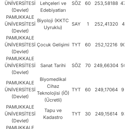
ÜNİVERSİTESİ
Lehçeleri ve
SÖZ
60
253,58188
478
(Devlet)
Edebiyatları
PAMUKKALE
Biyoloji (KKTC
ÜNİVERSİTESİ
SAY
1
252,41320
414
Uyruklu)
(Devlet)
PAMUKKALE
ÜNİVERSİTESİ
Çocuk Gelişimi
TYT
60
252,12216
903
(Devlet)
PAMUKKALE
ÜNİVERSİTESİ
Sanat Tarihi
SÖZ
70
249,66304
506
(Devlet)
Biyomedikal
PAMUKKALE
Cihaz
ÜNİVERSİTESİ
TYT
60
249,17064
937
Teknolojisi (İÖ)
(Devlet)
(Ücretli)
PAMUKKALE
Tapu ve
ÜNİVERSİTESİ
TYT
30
249,15614
937
Kadastro
(Devlet)
PAMUKKALE