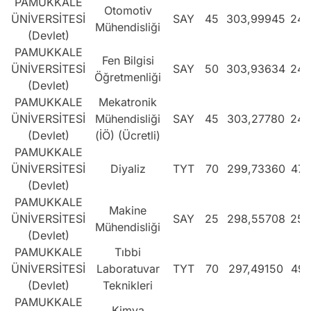
PAMUKKALE
Otomotiv
ÜNİVERSİTESİ
SAY
45
303,99945
244
Mühendisliği
(Devlet)
PAMUKKALE
Fen Bilgisi
ÜNİVERSİTESİ
SAY
50
303,93634
244
Öğretmenliği
(Devlet)
PAMUKKALE
Mekatronik
ÜNİVERSİTESİ
Mühendisliği
SAY
45
303,27780
246
(Devlet)
(İÖ) (Ücretli)
PAMUKKALE
ÜNİVERSİTESİ
Diyaliz
TYT
70
299,73360
477
(Devlet)
PAMUKKALE
Makine
ÜNİVERSİTESİ
SAY
25
298,55708
258
Mühendisliği
(Devlet)
PAMUKKALE
Tıbbi
ÜNİVERSİTESİ
Laboratuvar
TYT
70
297,49150
492
(Devlet)
Teknikleri
PAMUKKALE
Kimya