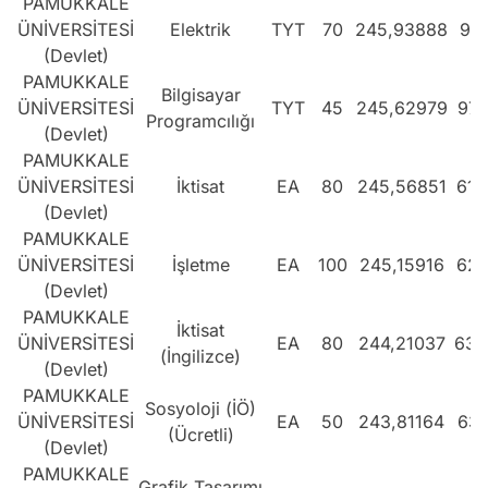
PAMUKKALE
ÜNİVERSİTESİ
Elektrik
TYT
70
245,93888
974
(Devlet)
PAMUKKALE
Bilgisayar
ÜNİVERSİTESİ
TYT
45
245,62979
978
Programcılığı
(Devlet)
PAMUKKALE
ÜNİVERSİTESİ
İktisat
EA
80
245,56851
619
(Devlet)
PAMUKKALE
ÜNİVERSİTESİ
İşletme
EA
100
245,15916
622
(Devlet)
PAMUKKALE
İktisat
ÜNİVERSİTESİ
EA
80
244,21037
630
(İngilizce)
(Devlet)
PAMUKKALE
Sosyoloji (İÖ)
ÜNİVERSİTESİ
EA
50
243,81164
634
(Ücretli)
(Devlet)
PAMUKKALE
Grafik Tasarımı