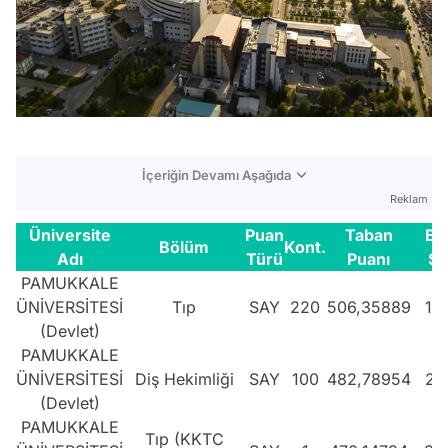
İçeriğin Devamı Aşağıda
Reklam
Üniversite
Puan
Taban
Ba
Bölüm
Kont.
Adı
Türü
Puanı
Sı
PAMUKKALE
ÜNİVERSİTESİ
Tıp
SAY
220
506,35889
11
(Devlet)
PAMUKKALE
ÜNİVERSİTESİ
Diş Hekimliği
SAY
100
482,78954
27
(Devlet)
PAMUKKALE
Tıp (KKTC