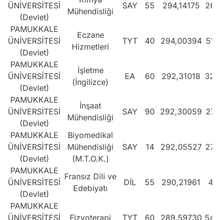
ÜNİVERSİTESİ
SAY
55
294,14175
269
Mühendisliği
(Devlet)
PAMUKKALE
Eczane
ÜNİVERSİTESİ
TYT
40
294,00394
516
Hizmetleri
(Devlet)
PAMUKKALE
İşletme
ÜNİVERSİTESİ
EA
60
292,31018
325
(İngilizce)
(Devlet)
PAMUKKALE
İnşaat
ÜNİVERSİTESİ
SAY
90
292,30059
274
Mühendisliği
(Devlet)
PAMUKKALE
Biyomedikal
ÜNİVERSİTESİ
Mühendisliği
SAY
14
292,05527
275
(Devlet)
(M.T.O.K.)
PAMUKKALE
Fransız Dili ve
ÜNİVERSİTESİ
DİL
55
290,21961
49
Edebiyatı
(Devlet)
PAMUKKALE
ÜNİVERSİTESİ
Fizyoterapi
TYT
60
289,59730
549