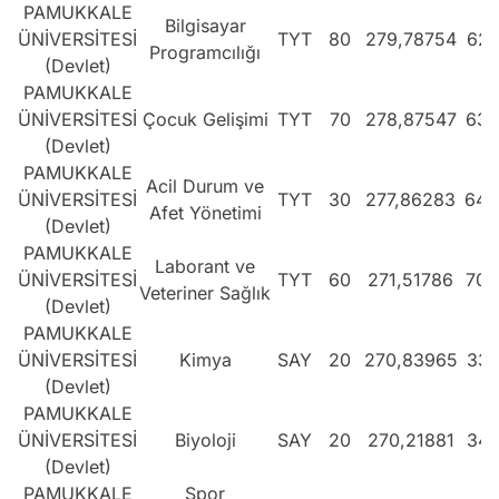
PAMUKKALE
Bilgisayar
ÜNİVERSİTESİ
TYT
80
279,78754
628
Programcılığı
(Devlet)
PAMUKKALE
ÜNİVERSİTESİ
Çocuk Gelişimi
TYT
70
278,87547
636
(Devlet)
PAMUKKALE
Acil Durum ve
ÜNİVERSİTESİ
TYT
30
277,86283
645
Afet Yönetimi
(Devlet)
PAMUKKALE
Laborant ve
ÜNİVERSİTESİ
TYT
60
271,51786
702
Veteriner Sağlık
(Devlet)
PAMUKKALE
ÜNİVERSİTESİ
Kimya
SAY
20
270,83965
339
(Devlet)
PAMUKKALE
ÜNİVERSİTESİ
Biyoloji
SAY
20
270,21881
342
(Devlet)
PAMUKKALE
Spor